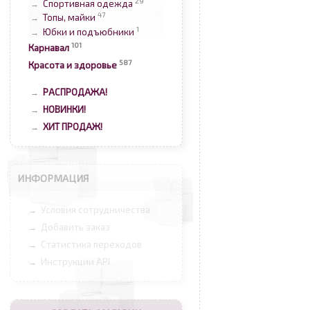
29
Спортивная одежда
→
47
Топы, майки
→
1
Юбки и подъюбники
→
101
Карнавал
587
Красота и здоровье
РАСПРОДАЖА!
→
НОВИНКИ!
→
ХИТ ПРОДАЖ!
→
ИНФОРМАЦИЯ
Условия сотрудничества
→
Добавить заказ
→
Статистика переходов
→
Инструкции API
→