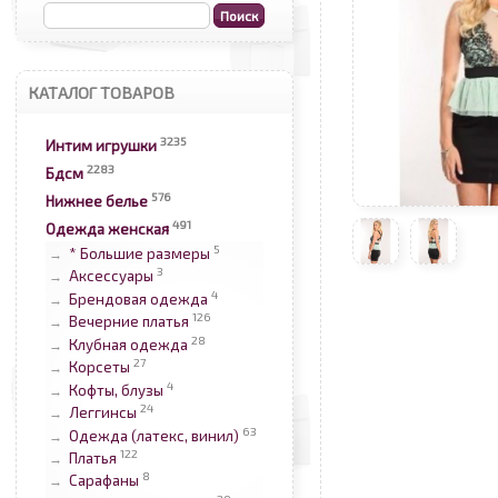
КАТАЛОГ ТОВАРОВ
3235
Интим игрушки
2283
Бдсм
576
Нижнее белье
491
Одежда женская
5
* Большие размеры
→
3
Аксессуары
→
4
Брендовая одежда
→
126
Вечерние платья
→
28
Клубная одежда
→
27
Корсеты
→
4
Кофты, блузы
→
24
Леггинсы
→
63
Одежда (латекс, винил)
→
122
Платья
→
8
Сарафаны
→