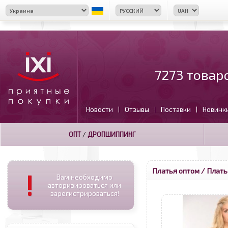
7273 товар
Новости
Отзывы
Поставки
Новинк
|
|
|
ОПТ
/
ДРОПШИППИНГ
Платья оптом
/ Плать
!
Вам необходимо
авторизироваться или
зарегистрироваться!