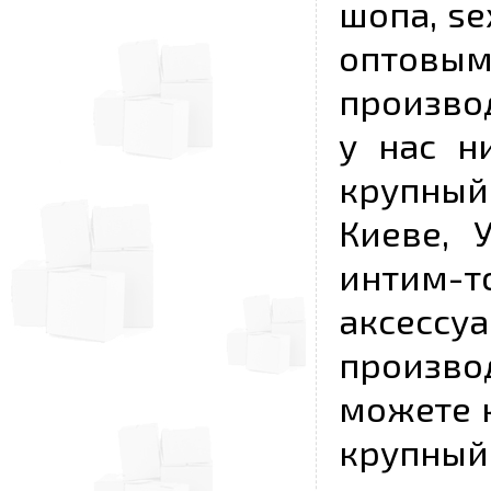
шопа, se
опто
произво
у нас н
крупный
Киеве, 
интим-
аксесс
произво
можете к
крупны