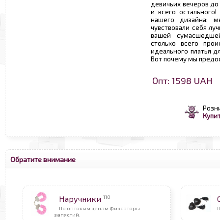
девичьих вечеров до
и всего остального!
нашего дизайна: м
чувствовали себя лу
вашей сумасшедше
столько всего прои
идеального платья д
Вот почему мы предо
Опт: 1598 UAH
Розн
Купит
Обратите внимание
110
Наручники
По оптовым ценам Фиксаторы
П
запястий.