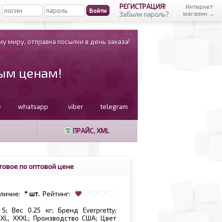
РЕГИСТРАЦИЯ!
Интернет
магазин →
Забыли пароль?
у миру, отправка посылки в день заказа!
вым ценам!
e
whatsapp
viber
telegram
ПРАЙС, XML
товое по оптовой цене
аличие:
* шт.
Рейтинг:
; Вес 0.25 кг; Бренд Everpretty;
 XXL, XXXL; Производство США; Цвет