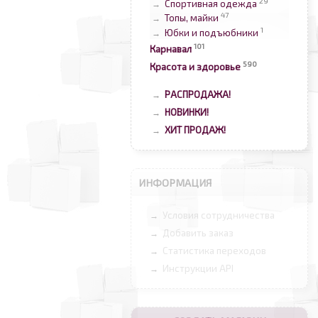
29
Спортивная одежда
→
47
Топы, майки
→
1
Юбки и подъюбники
→
101
Карнавал
590
Красота и здоровье
РАСПРОДАЖА!
→
НОВИНКИ!
→
ХИТ ПРОДАЖ!
→
ИНФОРМАЦИЯ
Условия сотрудничества
→
Добавить заказ
→
Статистика переходов
→
Инструкции API
→