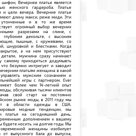
 шифон; Вечернее платье является
ью женского гардероба. Платье
и и цели вечера. Вечерние платье
имеют длину макси, реже миди. Эти
е, утонченные и в то же время
ствует огромный выбор вечерних
венными разрезами на спине, с
, глубоким декольте, с высоким
ающие, пышные, с кружевами, со
ой, шнуровкой и блестками. Когда
акрытое, а на нем присутствуют
детали, мужчина сразу начинает
у самому приходиться додумывть
 что безумно интригует и заводит
вечерним платьям женщина в какой
управлять мужским сознанием и
альнейшей игры с партнером. Ever
. имеет более чем 14-летний опыт
моды, обслуживая тысячи клиентов
ачав свой старт на постоянно
ском рынке моды, в 2011 году мы
ыт в области одежды в США.
мировые модные тенденции, мы
и платья на сегодняшний день,
временным дополнением к вашему
ы будете носить. на долгие годы. Мы
современной женщины изобилует
 от выпускного бала до выпуска,