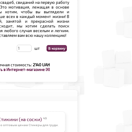
 свадеб, свиданий на первую работу
 Это мотивация, лежащая в основе
ы хотим, чтобы вы выглядели и
чше всех в каждый момент жизни! В
й, занятой и прекрасной жизни
сходит, мы хотим сделать поиск
ля любого случая веселым и легким.
ставляем вам всю нашу коллекцию!
шт
ичная стоимость:
2140 UAH
ь в Интернет-магазине IXI
49
Стикини (на соски)
о оптовым ценам Стикеры для груди.