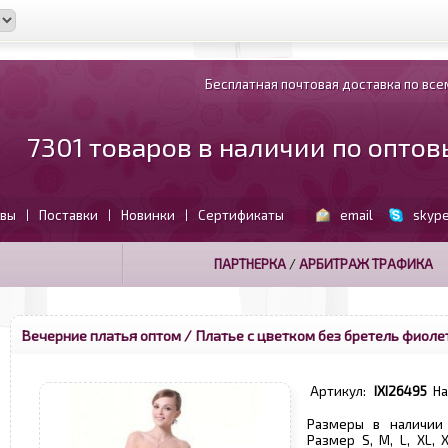
Бесплатная почтовая доставка по всем
7301 товаров в наличии по опто
вы
Поставки
Новинки
Сертификаты
email
skyp
|
|
|
ПАРТНЕРКА
/
АРБИТРАЖ ТРАФИКА
Вечерние платья оптом
/ Платье с цветком без бретель фиоле
Артикул:
IXI26495
Н
Размеры в наличии S
Размер S, M, L, XL,