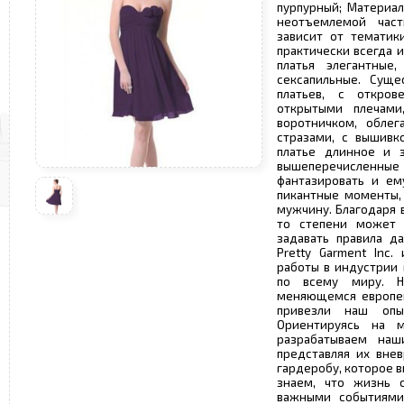
пурпурный; Материал
неотъемлемой част
зависит от тематик
практически всегда 
платья элегантны
сексапильные. Суще
платьев, с откро
открытыми плечами
воротничком, облег
стразами, с вышивк
платье длинное и з
вышеперечисленные 
фантазировать и ем
пикантные моменты,
мужчину. Благодаря 
то степени может 
задавать правила д
Pretty Garment Inc
работы в индустрии 
по всему миру. Н
меняющемся европей
привезли наш оп
Ориентируясь на 
разрабатываем наш
представляя их вне
гардеробу, которое в
знаем, что жизнь 
важными событиями: