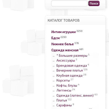
КАТАЛОГ ТОВАРОВ
3250
Интим игрушки
2293
Бдсм
576
Нижнее белье
491
Одежда женская
5
* Большие размеры
→
3
Аксессуары
→
4
Брендовая одежда
→
126
Вечерние платья
→
28
Клубная одежда
→
27
Корсеты
→
4
Кофты, блузы
→
24
Леггинсы
→
63
Одежда (латекс, винил)
→
122
Платья
→
8
Сарафаны
→