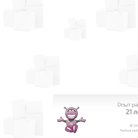
Опыт ра
21 л
© 20
Любое копи