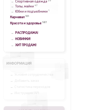
29
Спортивная одежда
→
47
Топы, майки
→
1
Юбки и подъюбники
→
101
Карнавал
587
Красота и здоровье
РАСПРОДАЖА!
→
НОВИНКИ!
→
ХИТ ПРОДАЖ!
→
ИНФОРМАЦИЯ
Условия сотрудничества
→
Добавить заказ
→
Статистика переходов
→
Инструкции API
→