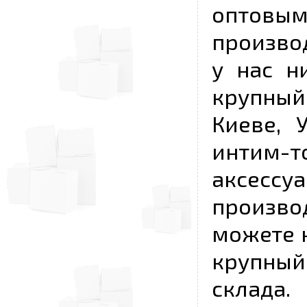
опто
произво
у нас н
крупный
Киеве, 
интим-
аксесс
произво
можете к
крупны
склада