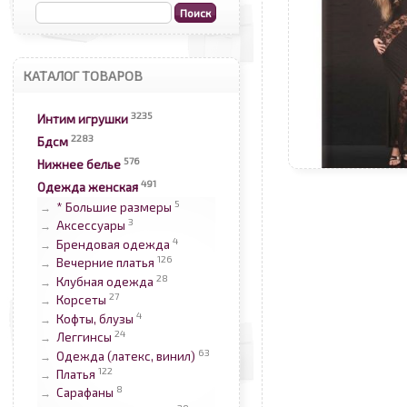
КАТАЛОГ ТОВАРОВ
3235
Интим игрушки
2283
Бдсм
576
Нижнее белье
491
Одежда женская
5
* Большие размеры
→
3
Аксессуары
→
4
Брендовая одежда
→
126
Вечерние платья
→
28
Клубная одежда
→
27
Корсеты
→
4
Кофты, блузы
→
24
Леггинсы
→
63
Одежда (латекс, винил)
→
122
Платья
→
8
Сарафаны
→