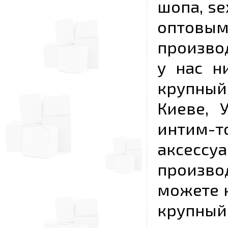
шопа, se
опто
произво
у нас н
крупный
Киеве, 
интим-
аксесс
произво
можете к
крупны