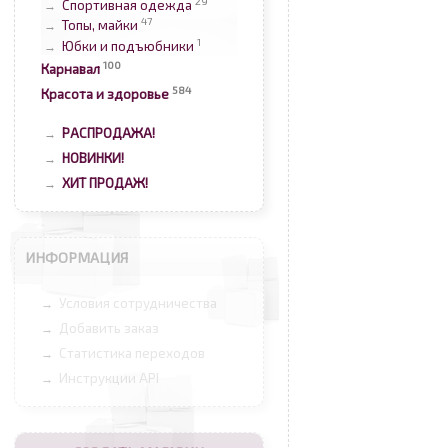
29
Спортивная одежда
→
47
Топы, майки
→
1
Юбки и подъюбники
→
100
Карнавал
584
Красота и здоровье
РАСПРОДАЖА!
→
НОВИНКИ!
→
ХИТ ПРОДАЖ!
→
ИНФОРМАЦИЯ
Условия сотрудничества
→
Добавить заказ
→
Статистика переходов
→
Инструкции API
→