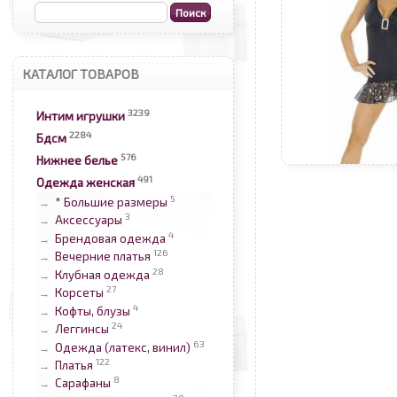
КАТАЛОГ ТОВАРОВ
3239
Интим игрушки
2284
Бдсм
576
Нижнее белье
491
Одежда женская
5
* Большие размеры
→
3
Аксессуары
→
4
Брендовая одежда
→
126
Вечерние платья
→
28
Клубная одежда
→
27
Корсеты
→
4
Кофты, блузы
→
24
Леггинсы
→
63
Одежда (латекс, винил)
→
122
Платья
→
8
Сарафаны
→