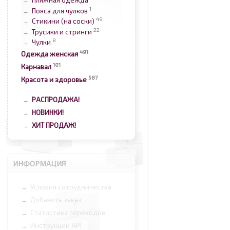
Пляжная одежда
→
1
Пояса для чулков
→
49
Стикини (на соски)
→
22
Трусики и стринги
→
8
Чулки
→
491
Одежда женская
101
Карнавал
587
Красота и здоровье
РАСПРОДАЖА!
→
НОВИНКИ!
→
ХИТ ПРОДАЖ!
→
ИНФОРМАЦИЯ
Условия сотрудничества
→
Добавить заказ
→
Статистика переходов
→
Инструкции API
→