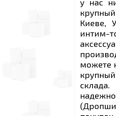
у нас н
крупный
Киеве, 
интим-
аксесс
произво
можете к
крупны
склада
надежно
(Дропш