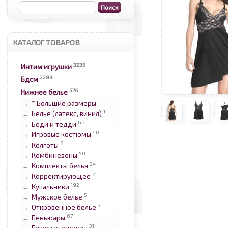
КАТАЛОГ ТОВАРОВ
3235
Интим игрушки
2283
Бдсм
576
Нижнее белье
11
* Большие размеры
→
1
Белье (латекс, винил)
→
60
Боди и тедди
→
40
Игровые костюмы
→
6
Колготы
→
50
Комбинезоны
→
24
Комплекты белья
→
2
Корректирующее
→
192
Купальники
→
5
Мужское белье
→
7
Откровенное белье
→
67
Пеньюары
→
31