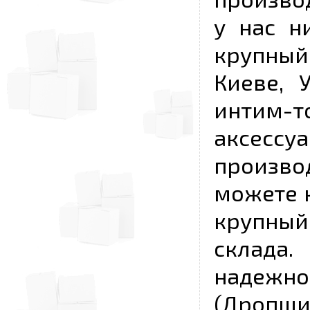
у нас н
крупный
Киеве, 
интим-
аксесс
произво
можете к
крупны
склада
надежно
(Дропш