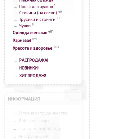
Пляжная одежда
→
1
Пояса для чулков
→
49
Стикини (на соски)
→
22
Трусики и стринги
→
8
Чулки
→
491
Одежда женская
101
Карнавал
587
Красота и здоровье
РАСПРОДАЖА!
→
НОВИНКИ!
→
ХИТ ПРОДАЖ!
→
ИНФОРМАЦИЯ
Условия сотрудничества
→
Добавить заказ
→
Статистика переходов
→
Инструкции API
→