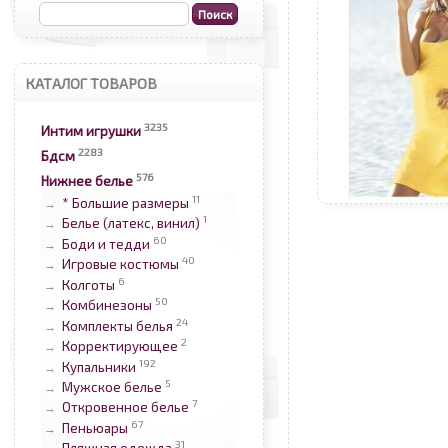
КАТАЛОГ ТОВАРОВ
3235
Интим игрушки
2283
Бдсм
576
Нижнее белье
11
* Большие размеры
→
1
Белье (латекс, винил)
→
60
Боди и тедди
→
40
Игровые костюмы
→
6
Колготы
→
50
Комбинезоны
→
24
Комплекты белья
→
2
Корректирующее
→
192
Купальники
→
5
Мужское белье
→
7
Откровенное белье
→
67
Пеньюары
→
31