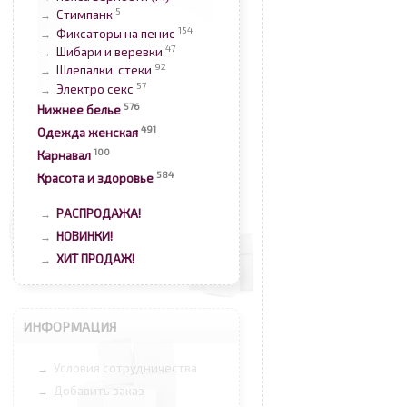
5
Стимпанк
→
154
Фиксаторы на пенис
→
47
Шибари и веревки
→
92
Шлепалки, стеки
→
57
Электро секс
→
576
Нижнее белье
491
Одежда женская
100
Карнавал
584
Красота и здоровье
РАСПРОДАЖА!
→
НОВИНКИ!
→
ХИТ ПРОДАЖ!
→
ИНФОРМАЦИЯ
Условия сотрудничества
→
Добавить заказ
→