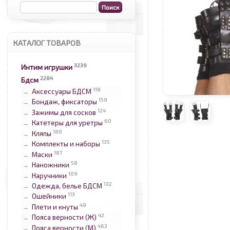
КАТАЛОГ ТОВАРОВ
3239
Интим игрушки
2284
Бдсм
118
Аксессуары БДСМ
→
159
Бондаж, фиксаторы
→
124
Зажимы для сосков
→
60
Катетеры для уретры
→
180
Кляпы
→
135
Комплекты и наборы
→
187
Маски
→
58
Наножники
→
109
Наручники
→
132
Одежда, белье БДСМ
→
113
Ошейники
→
49
Плети и кнуты
→
42
Пояса верности (Ж)
→
463
Пояса верности (М)
→