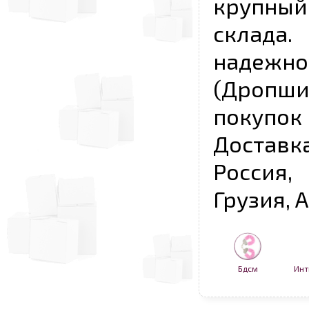
крупны
склада
надежно
(Дропш
покупо
Достав
Россия,
Грузия, 
Бдсм
Инт