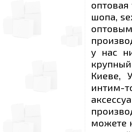
оптовая 
шопа, se
опто
произво
у нас н
крупный
Киеве, 
интим-
аксесс
произво
можете к