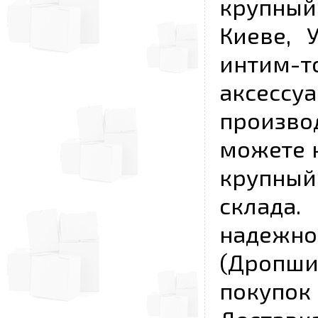
крупный
Киеве, 
интим-
аксесс
произво
можете к
крупны
склада
надежно
(Дропш
покупо