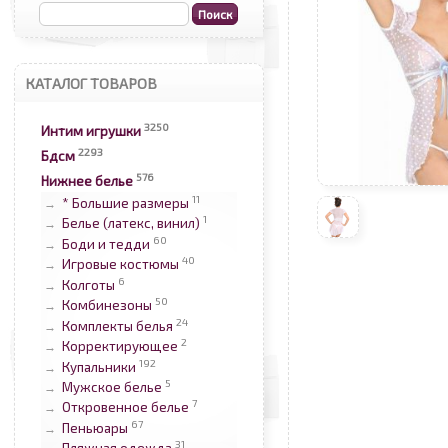
КАТАЛОГ ТОВАРОВ
3250
Интим игрушки
2293
Бдсм
576
Нижнее белье
11
* Большие размеры
→
1
Белье (латекс, винил)
→
60
Боди и тедди
→
40
Игровые костюмы
→
6
Колготы
→
50
Комбинезоны
→
24
Комплекты белья
→
2
Корректирующее
→
192
Купальники
→
5
Мужское белье
→
7
Откровенное белье
→
67
Пеньюары
→
31