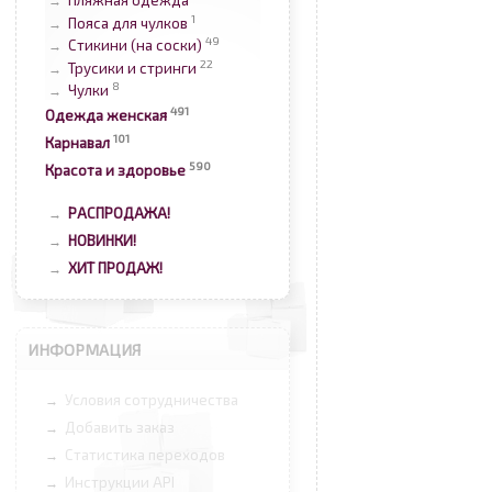
Пляжная одежда
→
1
Пояса для чулков
→
49
Стикини (на соски)
→
22
Трусики и стринги
→
8
Чулки
→
491
Одежда женская
101
Карнавал
590
Красота и здоровье
РАСПРОДАЖА!
→
НОВИНКИ!
→
ХИТ ПРОДАЖ!
→
ИНФОРМАЦИЯ
Условия сотрудничества
→
Добавить заказ
→
Статистика переходов
→
Инструкции API
→