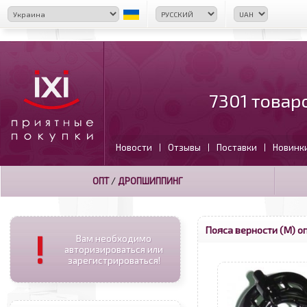
7301 товар
Новости
Отзывы
Поставки
Новинк
|
|
|
ОПТ
/
ДРОПШИППИНГ
Пояса верности (М) о
!
Вам необходимо
авторизироваться или
зарегистрироваться!