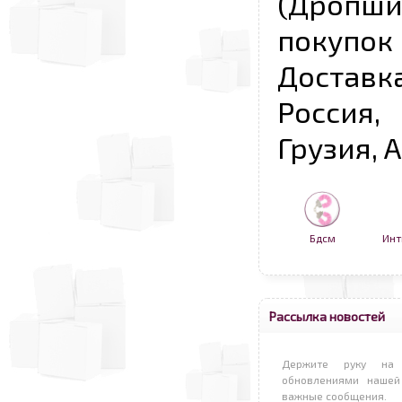
(Дропш
покупо
Достав
Россия,
Грузия, 
Бдсм
Инт
Рассылка новостей
Держите руку на 
обновлениями нашей
важные сообщения.