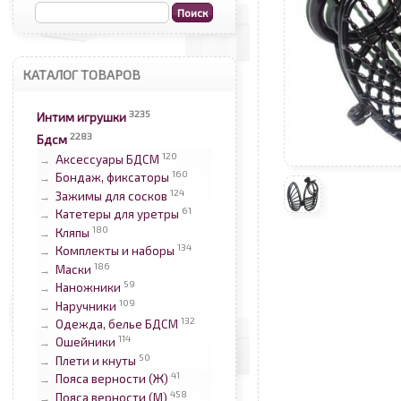
КАТАЛОГ ТОВАРОВ
3235
Интим игрушки
2283
Бдсм
120
Аксессуары БДСМ
→
160
Бондаж, фиксаторы
→
124
Зажимы для сосков
→
61
Катетеры для уретры
→
180
Кляпы
→
134
Комплекты и наборы
→
186
Маски
→
59
Наножники
→
109
Наручники
→
132
Одежда, белье БДСМ
→
114
Ошейники
→
50
Плети и кнуты
→
41
Пояса верности (Ж)
→
458
Пояса верности (М)
→