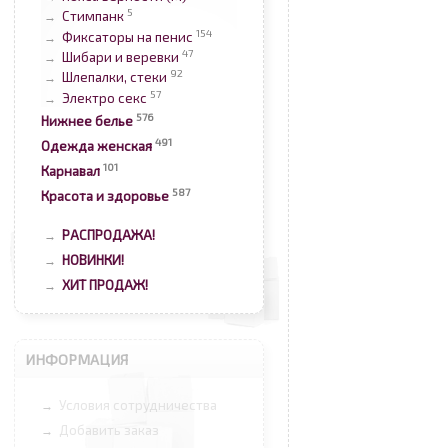
5
Стимпанк
→
154
Фиксаторы на пенис
→
47
Шибари и веревки
→
92
Шлепалки, стеки
→
57
Электро секс
→
576
Нижнее белье
491
Одежда женская
101
Карнавал
587
Красота и здоровье
РАСПРОДАЖА!
→
НОВИНКИ!
→
ХИТ ПРОДАЖ!
→
ИНФОРМАЦИЯ
Условия сотрудничества
→
Добавить заказ
→