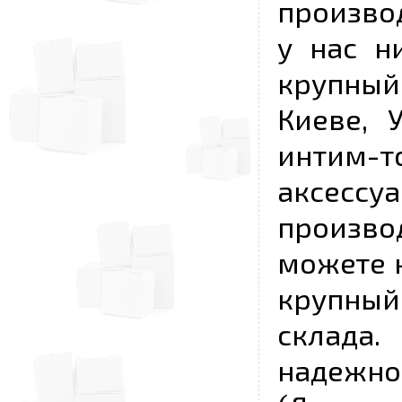
произво
у нас н
крупный
Киеве, 
интим-
аксесс
произво
можете к
крупны
склада
надежно