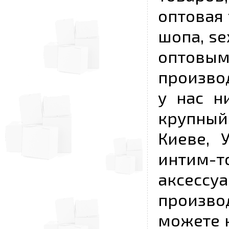
оптовая 
шопа, se
опто
произво
у нас н
крупный
Киеве, 
интим-
аксесс
произво
можете к