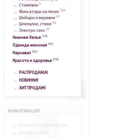
5
Стимпанк
→
154
Фиксаторы на пенис
→
47
Шибари и веревки
→
92
Шлепалки, стеки
→
57
Электро секс
→
576
Нижнее белье
491
Одежда женская
100
Карнавал
618
Красота и здоровье
РАСПРОДАЖА!
→
НОВИНКИ!
→
ХИТ ПРОДАЖ!
→
ИНФОРМАЦИЯ
Условия сотрудничества
→
Добавить заказ
→