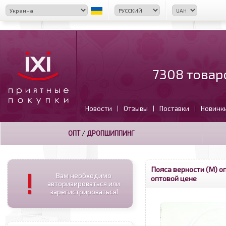
7308 товар
Новости
Отзывы
Поставки
Новинк
|
|
|
ОПТ
/
ДРОПШИППИНГ
Пояса верности (М) о
!
Вам необходимо
оптовой цене
авторизироваться или
зарегистрироваться!