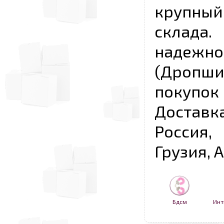
крупны
склада
надежно
(Дропш
покупо
Достав
Россия,
Грузия, 
Бдсм
Инт