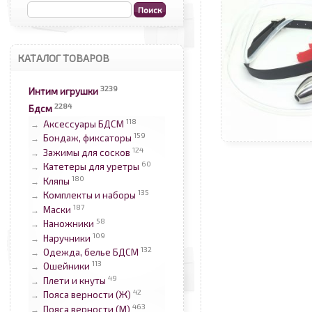
КАТАЛОГ ТОВАРОВ
3239
Интим игрушки
2284
Бдсм
118
Аксессуары БДСМ
→
159
Бондаж, фиксаторы
→
124
Зажимы для сосков
→
60
Катетеры для уретры
→
180
Кляпы
→
135
Комплекты и наборы
→
187
Маски
→
58
Наножники
→
109
Наручники
→
132
Одежда, белье БДСМ
→
113
Ошейники
→
49
Плети и кнуты
→
42
Пояса верности (Ж)
→
463
Пояса верности (М)
→