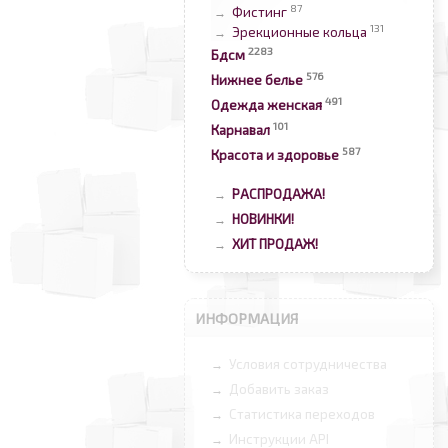
87
Фистинг
→
131
Эрекционные кольца
→
2283
Бдсм
576
Нижнее белье
491
Одежда женская
101
Карнавал
587
Красота и здоровье
РАСПРОДАЖА!
→
НОВИНКИ!
→
ХИТ ПРОДАЖ!
→
ИНФОРМАЦИЯ
Условия сотрудничества
→
Добавить заказ
→
Статистика переходов
→
Инструкции API
→