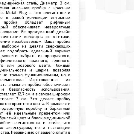
медицинская сталь; Диаметр 3 см;
фная анальная пробка с красным
al Metal Plug — это элегантное и
ие к вашей коллекции интимных
а пробка обладает рифленым
орый обеспечивает невероятные
ьзовании. Ее продуманный дизайн
сочетание комфорта и эстетики,
ение незабываемым. Ваша пробка
с выбором из девяти сверкающих
яет подобрать идеальный вариант
 можете выбрать из прозрачного,
фиолетового, красного, зеленого,
его или розового цвета. Каждый
уникальности и шарма, позволяя
у не только функциональным, но и
элементом. Изготовленная из
эта анальная пробка обеспечивает
и безопасность использования.
ставляет 12,7 см, а в самом широком
тигает 7 см. Это делает пробку
ого и приятного опыта. В комплекте
подарочную коробку и бархатный
ет её идеальным презентом или
бристый цвет и блеск медицинской
обке элегантности и стиля, что
ко аксессуаром, но и настоящим
ства. Независимо от вашего опыта в