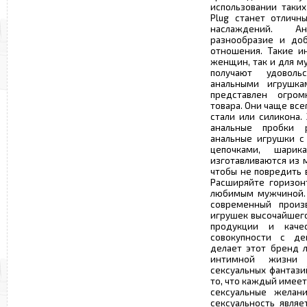
использовании таких
Plug станет отличн
наслаждений. А
разнообразие и доб
отношения. Такие и
женщин, так и для 
получают удовол
анальными игрушка
представлен огро
товара. Они чаще вс
стали или силикона.
анальные пробки 
анальные игрушки с 
цепочками, шари
изготавливаются из 
чтобы не повредить 
Расширяйте горизон
любимым мужчиной. 
современный произ
игрушек высочайшего
продукции и каче
совокупности с де
делает этот бренд 
интимной жизни 
сексуальных фантази
то, что каждый имеет
сексуальные желан
сексуальность явля