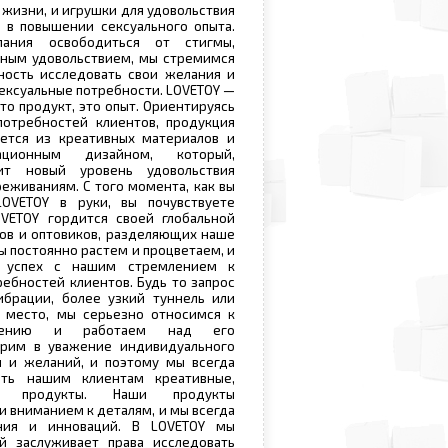
 жизни, и игрушки для удовольствия
 в повышении сексуального опыта.
ания освободиться от стигмы,
ьным удовольствием, мы стремимся
ость исследовать свои желания и
сексуальные потребности. LOVETOY —
то продукт, это опыт. Ориентируясь
потребностей клиентов, продукция
ается из креативных материалов и
ационным дизайном, который,
ит новый уровень удовольствия
живаниям. С того момента, как вы
OVETOY в руки, вы почувствуете
OVETOY гордится своей глобальной
ов и оптовиков, разделяющих наше
ы постоянно растем и процветаем, и
 успех с нашим стремлением к
ебностей клиентов. Будь то запрос
ибрации, более узкий туннель или
 место, мы серьезно относимся к
жению и работаем над его
рим в уважение индивидуального
я и желаний, и поэтому мы всегда
ать нашим клиентам креативные,
ные продукты. Наши продукты
и вниманием к деталям, и мы всегда
ния и инноваций. В LOVETOY мы
й заслуживает права исследовать