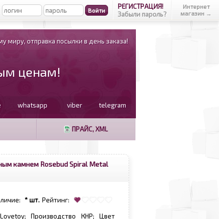
РЕГИСТРАЦИЯ!
Интернет
магазин →
Забыли пароль?
у миру, отправка посылки в день заказа!
вым ценам!
e
whatsapp
viber
telegram
ПРАЙС, XML
ным камнем Rosebud Spiral Metal
аличие:
* шт.
Рейтинг:
Lovetoy; Производство КНР; Цвет