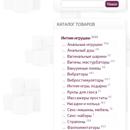
КАТАЛОГ ТОВАРОВ
3235
Интим игрушки
706
Анальные игрушки
→
39
Анальный душ
→
32
Вагинальные шарики
→
251
Вагины, мастурбаторы
→
38
Вакуумные помпы
→
481
Вибраторы
→
407
Вибростимуляторы
→
17
Интим игры, подарки
→
21
Куклы для секса
→
45
Массажеры простаты
→
165
Насадки и кольца
→
15
Секс-машины, мебель
→
7
Секс-наборы
→
138
Страпоны
→
655
Фаллоимитаторы
→