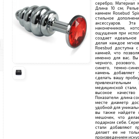
серебро; Материал 
Длина 10 см; Релье
камнем Rosebud Spir
стильное дополнен
аксессуаров. Эт
наконечником, кот
ощущения при испол
создает идеальное 
делая каждое мгнов
Roesbud доступна 
камней, что позвол
именно для вас. Вы
черного, розового, 
синего, темно-син
камень добавляет 
сделать вашу пробк
привлекательным 
медицинской стали, 
высокое качество 
Показатели: длина со
месте диаметр дос
удобной для уникальн
вы также найдете 
мешочек, что дела
подарком себе. Сере
стали добавляют пр
делает ее не толь
произведением искус