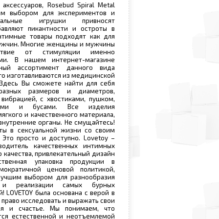
 аксессуаров, Rosebud Spiral Metal
ым выбором для экспериментов и
нальные игрушки привносят
авляют пикантности и остроты в
нтимные товары подходят как для
мужчин. Многие женщины и мужчины
ьствие от стимуляции именно
ми. В нашем интернет-магазине
мный ассортимент данного вида
его изготавливаются из медицинской
 Здесь Вы сможете найти для себя
разных размеров и диаметров,
вибрацией, с хвостиками, пушком,
ками и бусами. Все изделия
мягкого и качественного материала,
внутренние органы. Не смущайтесь!
ты в сексуальной жизни со своим
Это просто и доступно. Lovetoy –
водитель качественных интимных
 качества, привлекательный дизайн
ственная упаковка продукции в
мократичной ценовой политикой,
лучшим выбором для разнообразия
и реализации самых бурных
й! LOVETOY была основана с верой в
 право исследовать и выражать свои
ия и счастье. Мы понимаем, что
ется естественной и неотъемлемой