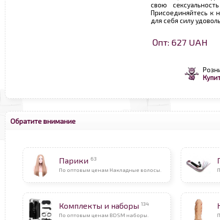
свою сексуальность
Присоединяйтесь к н
для себя силу удовол
Опт: 627 UAH
Розн
Купит
Обратите внимание
63
Парики
По оптовым ценам Накладные волосы.
П
134
Комплекты и наборы
По оптовым ценам BDSM наборы.