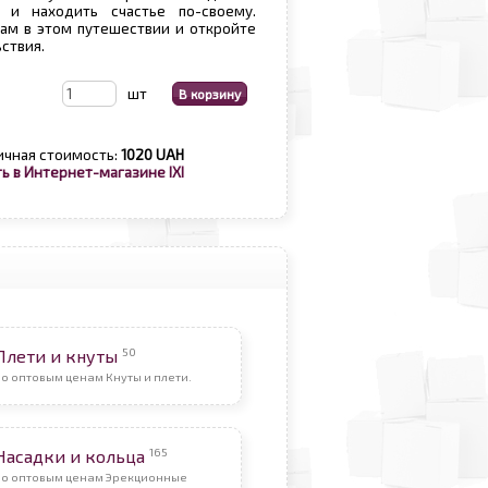
 и находить счастье по-своему.
ам в этом путешествии и откройте
ьствия.
шт
ичная стоимость:
1020 UAH
ь в Интернет-магазине IXI
50
Плети и кнуты
о оптовым ценам Кнуты и плети.
165
Насадки и кольца
По оптовым ценам Эрекционные