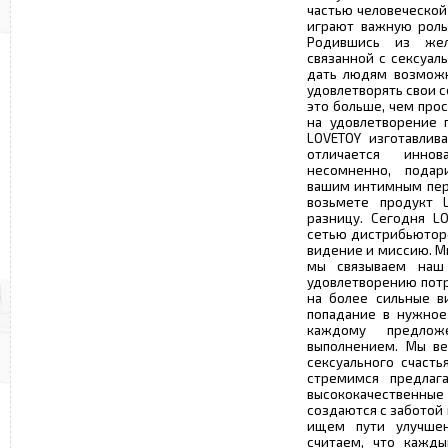
частью человеческой
играют важную роль
Родившись из жел
связанной с сексуал
дать людям возможн
удовлетворять свои 
это больше, чем прос
на удовлетворение 
LOVETOY изготавлив
отличается иннов
несомненно, подар
вашим интимным пере
возьмете продукт L
разницу. Сегодня L
сетью дистрибьютор
видение и миссию. М
мы связываем наш
удовлетворению потр
на более сильные в
попадание в нужное
каждому предло
выполнением. Мы ве
сексуального счасть
стремимся предлаг
высококачествен
создаются с заботой 
ищем пути улучше
считаем, что кажды