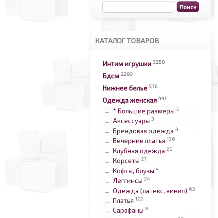
КАТАЛОГ ТОВАРОВ
3250
Интим игрушки
2293
Бдсм
576
Нижнее белье
491
Одежда женская
5
* Большие размеры
→
3
Аксессуары
→
4
Брендовая одежда
→
126
Вечерние платья
→
28
Клубная одежда
→
27
Корсеты
→
4
Кофты, блузы
→
24
Леггинсы
→
63
Одежда (латекс, винил)
→
122
Платья
→
8
Сарафаны
→