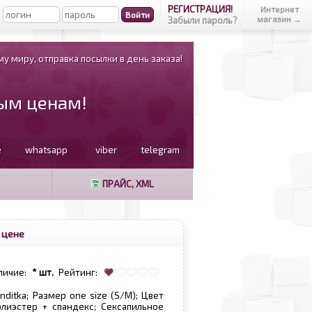
РЕГИСТРАЦИЯ!
Интернет
магазин →
Забыли пароль?
у миру, отправка посылки в день заказа!
вым ценам!
e
whatsapp
viber
telegram
ПРАЙС, XML
 цене
личие:
* шт.
Рейтинг:
nditka; Размер one size (S/M); Цвет
лиэстер + спандекс; Сексапильное