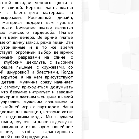
отной посадки черного цвета с
и спиной. Верхняя часть платья
ми с блестящего материала, и
 вырезами. Роскошный дизайн,
й материал подарит вам чувство
ьности. Вечернее платье является
ью женского гардероба. Платье
и и цели вечера. Вечерние платье
имеют длину макси, реже миди. Эти
е, утонченные и в то же время
ствует огромный выбор вечерних
венными разрезами на спине, с
, глубоким декольте, с высоким
ающие, пышные, с кружевами, со
ой, шнуровкой и блестками. Когда
акрытое, а на нем присутствуют
детали, мужчина сразу начинает
у самому приходиться додумывть
 что безумно интригует и заводит
вечерним платьям женщина в какой
управлять мужским сознанием и
альнейшей игры с партнером. Наша
дходит для женщин, которые хотят
м тенденциям моды. Мы закупаем
ткани, кружева и даже отделку от
тавщиков и используем новейшее
вание, чтобы гарантировать
 всей нашей продукции.