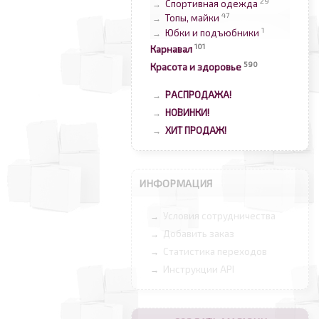
29
Спортивная одежда
→
47
Топы, майки
→
1
Юбки и подъюбники
→
101
Карнавал
590
Красота и здоровье
РАСПРОДАЖА!
→
НОВИНКИ!
→
ХИТ ПРОДАЖ!
→
ИНФОРМАЦИЯ
Условия сотрудничества
→
Добавить заказ
→
Статистика переходов
→
Инструкции API
→