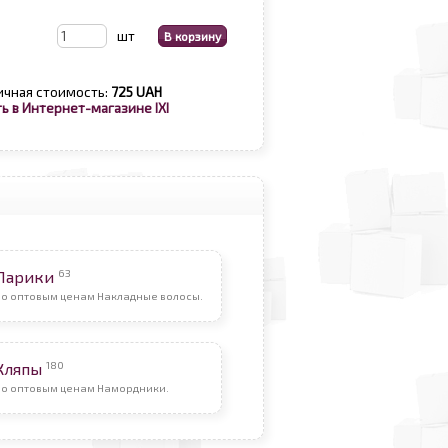
шт
ичная стоимость:
725 UAH
ь в Интернет-магазине IXI
63
Парики
По оптовым ценам Накладные волосы.
180
Кляпы
По оптовым ценам Намордники.