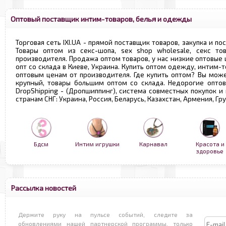
Оптовый поставщик интим-товаров, белья и одежды
Торговая сеть IXI.UA - прямой поставщик товаров, закупка и по
Товары оптом из секс-шопа, sex shop wholesale, секс т
производителя. Продажа оптом товаров, у нас низкие оптовые
опт со склада в Киеве, Украина. Купить оптом одежду, интим-т
оптовым ценам от производителя. Где купить оптом? Вы може
крупный, товары большим оптом со склада. Недорогие опто
DropShipping - (Дропшиппинг), система совместных покупок и
странам СНГ: Украина, Россия, Беларусь, Казахстан, Армения, Г
Бдсм
Интим игрушки
Карнавал
Красота и
здоровье
Рассылка новостей
Держите руку на пульсе событий, следите за
обновлениями нашей партнерской программы, только