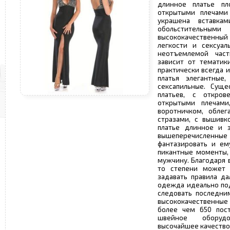
длинное платье пл
открытыми плечами 
украшена вставка
обольстительными
высококачественны
легкости и сексуал
неотъемлемой част
зависит от тематик
практически всегда 
платья элегантны
сексапильные. Суще
платьев, с откро
открытыми плечами
воротничком, облег
стразами, с вышивк
платье длинное и з
вышеперечисленные 
фантазировать и ем
пикантные моменты,
мужчину. Благодаря 
то степени может 
задавать правила д
одежда идеально по
следовать последни
высококачественные 
более чем 650 пос
швейное оборудо
высочайшее качество