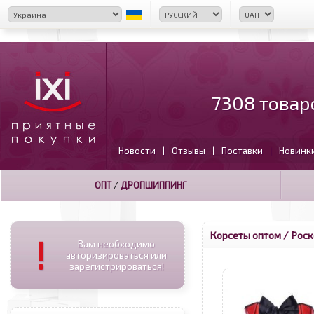
7308 товар
Новости
Отзывы
Поставки
Новинк
|
|
|
ОПТ
/
ДРОПШИППИНГ
Корсеты оптом
/ Роск
!
Вам необходимо
авторизироваться или
зарегистрироваться!