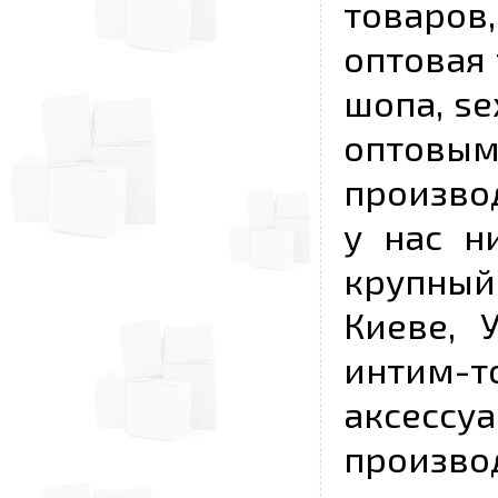
товаров,
оптовая 
шопа, se
опто
произво
у нас н
крупный
Киеве, 
интим-
аксесс
произво