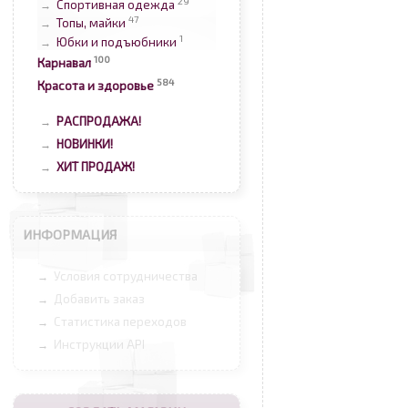
29
Спортивная одежда
→
47
Топы, майки
→
1
Юбки и подъюбники
→
100
Карнавал
584
Красота и здоровье
РАСПРОДАЖА!
→
НОВИНКИ!
→
ХИТ ПРОДАЖ!
→
ИНФОРМАЦИЯ
Условия сотрудничества
→
Добавить заказ
→
Статистика переходов
→
Инструкции API
→