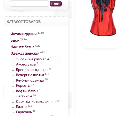
КАТАЛОГ ТОВАРОВ
3239
Интим игрушки
2284
Бдсм
576
Нижнее белье
491
Одежда женская
5
* Большие размеры
→
3
Аксессуары
→
4
Брендовая одежда
→
126
Вечерние платья
→
28
Клубная одежда
→
27
Корсеты
→
4
Кофты, блузы
→
24
Леггинсы
→
63
Одежда (латекс, винил)
→
122
Платья
→
8
Сарафаны
→