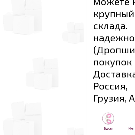
можете к
крупны
склада
надежно
(Дропш
покупо
Достав
Россия,
Грузия, 
Бдсм
Инт