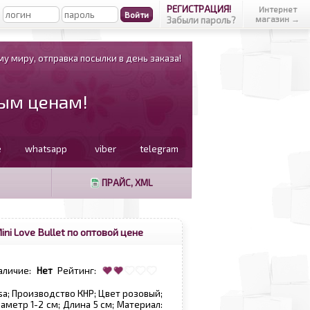
РЕГИСТРАЦИЯ!
Интернет
магазин →
Забыли пароль?
у миру, отправка посылки в день заказа!
вым ценам!
e
whatsapp
viber
telegram
ПРАЙС, XML
ni Love Bullet по оптовой цене
аличие:
Нет
Рейтинг:
isa; Производство КНР; Цвет розовый;
аметр 1-2 см; Длина 5 см; Материал: