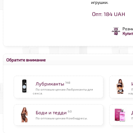
игрушки.
Опт: 184 UAH
Розн
Купит
Обратите внимание
148
Лубриканты
По оптовым ценам Любриканты для
секса.
на
60
Боди и тедди
По оптовым ценам Комбидресы.