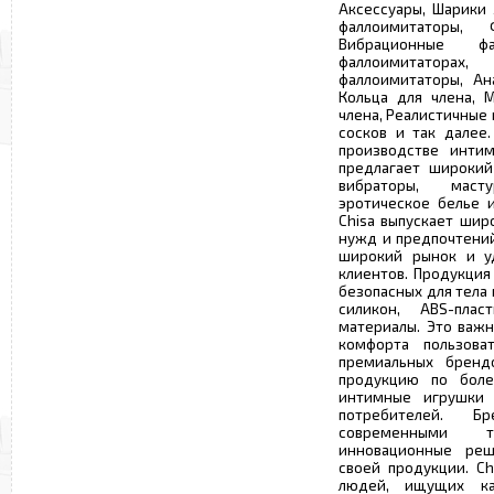
Аксессуары, Шарики
фаллоимитаторы, 
Вибрационные ф
фаллоимитаторах
фаллоимитаторы, Ан
Кольца для члена, 
члена, Реалистичные
сосков и так далее.
производстве интим
предлагает широкий
вибраторы, маст
эротическое белье и
Chisa выпускает шир
нужд и предпочтений
широкий рынок и уд
клиентов. Продукция
безопасных для тела
силикон, ABS-пла
материалы. Это важн
комфорта пользова
премиальных брендо
продукцию по боле
интимные игрушки 
потребителей. Б
современными 
инновационные реш
своей продукции. Ch
людей, ищущих ка