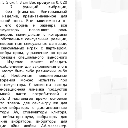
5, 5 см. 1, 3 см. Вес продукта: 0, 020
ти: 7 функций вибрации,
й, без фталатов. Клиторальный
 изделие, предназначенное для
льной зоны. Вне зависимости от
я, его формы и размера, все
тимуляторы исполняют роль
ажеров, манипуляции с которыми
собственные сексуальные реакции,
евероятные сексуальные фантазии,
сексуальных играх с партнером.
вибратором, управление которым
помощи специального выносного
ия. Изделие может обладать
соблениями для закрепления его в
о могут быть либо резиночки, либо
ики). Необычные положительные
творения можно испытать при
остимулятора. С момента выхода
нновационная линейка продуктов
ьшей части потребителей с
ой. В настоящее время основная
это товары для секс-игрушек для
сле: вибраторы с дистанционным
аторы AV, стимуляторы клитора,
 вибраторы-пули, вибраторы для
еские вибраторы, вибраторы для
ющие яйца любви, AV-массажер.