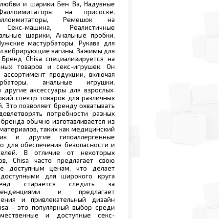
 любви и шарики Бен Ва, Надувные
Фаллоимитаторы на присоске,
аллоимитаторы, Ремешок на
, Секс-машина, Реалистичные
альные шарики, Анальные пробки,
Мужские мастурбаторы, Рукава для
 и вибрирующие вагины, Зажимы для
 Бренд Chisa специализируется на
ных товаров и секс-игрушек. Он
 ассортимент продукции, включая
урбаторы, анальные игрушки,
 другие аксессуары для взрослых.
окий спектр товаров для различных
. Это позволяет бренду охватывать
овлетворять потребности разных
 бренда обычно изготавливается из
 материалов, таких как медицинский
стик и другие гипоаллергенные
о для обеспечения безопасности и
телей. В отличие от некоторых
в, Chisa часто предлагает свою
е доступным ценам, что делает
доступными для широкого круга
ренд старается следить за
тенденциями и предлагает
ения и привлекательный дизайн
isa - это популярный выбор среди
чественные и доступные секс-