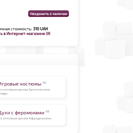
ичная стоимость:
310 UAH
ь в Интернет-магазине IXI
40
Игровые костюмы
По оптовым ценам Эротические
ряды.
96
Духи с феромонами
По оптовым ценам Афродизиаки.