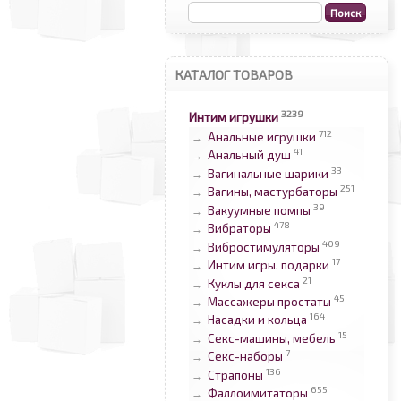
КАТАЛОГ ТОВАРОВ
3239
Интим игрушки
712
Анальные игрушки
→
41
Анальный душ
→
33
Вагинальные шарики
→
251
Вагины, мастурбаторы
→
39
Вакуумные помпы
→
478
Вибраторы
→
409
Вибростимуляторы
→
17
Интим игры, подарки
→
21
Куклы для секса
→
45
Массажеры простаты
→
164
Насадки и кольца
→
15
Секс-машины, мебель
→
7
Секс-наборы
→
136
Страпоны
→
655
Фаллоимитаторы
→