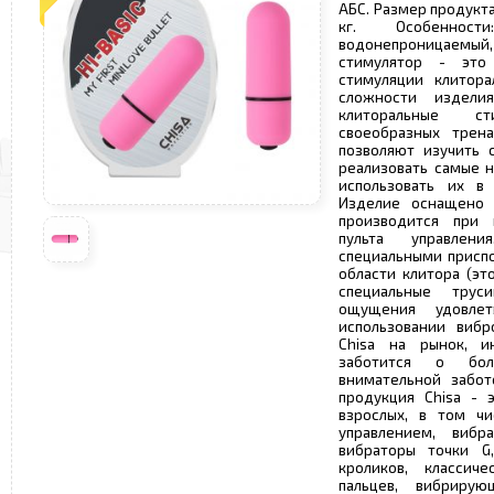
АБС. Размер продукта: 
кг. Особеннос
водонепроницаемы
стимулятор - это
стимуляции клитора
сложности издели
клиторальные с
своеобразных трен
позволяют изучить 
реализовать самые н
использовать их в 
Изделие оснащено 
производится при 
пульта управлен
специальными приспо
области клитора (эт
специальные трус
ощущения удовле
использовании вибр
Chisa на рынок, и
заботится о бол
внимательной забот
продукция Chisa - 
взрослых, в том чи
управлением, вибр
вибраторы точки G,
кроликов, классич
пальцев, вибриру