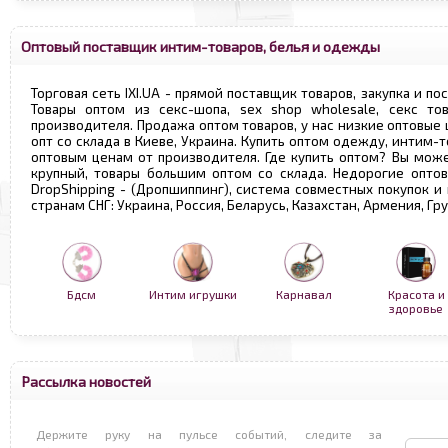
Оптовый поставщик интим-товаров, белья и одежды
Торговая сеть IXI.UA - прямой поставщик товаров, закупка и по
Товары оптом из секс-шопа, sex shop wholesale, секс т
производителя. Продажа оптом товаров, у нас низкие оптовые
опт со склада в Киеве, Украина. Купить оптом одежду, интим-т
оптовым ценам от производителя. Где купить оптом? Вы може
крупный, товары большим оптом со склада. Недорогие опто
DropShipping - (Дропшиппинг), система совместных покупок и
странам СНГ: Украина, Россия, Беларусь, Казахстан, Армения, Г
Бдсм
Интим игрушки
Карнавал
Красота и
здоровье
Рассылка новостей
Держите руку на пульсе событий, следите за