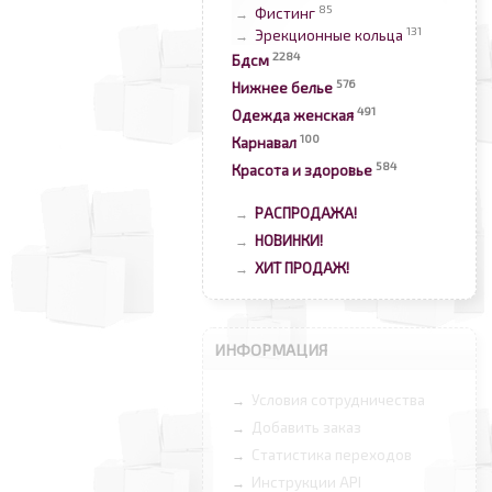
85
Фистинг
→
131
Эрекционные кольца
→
2284
Бдсм
576
Нижнее белье
491
Одежда женская
100
Карнавал
584
Красота и здоровье
РАСПРОДАЖА!
→
НОВИНКИ!
→
ХИТ ПРОДАЖ!
→
ИНФОРМАЦИЯ
Условия сотрудничества
→
Добавить заказ
→
Статистика переходов
→
Инструкции API
→