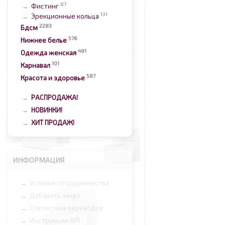
87
Фистинг
→
131
Эрекционные кольца
→
2283
Бдсм
576
Нижнее белье
491
Одежда женская
101
Карнавал
587
Красота и здоровье
РАСПРОДАЖА!
→
НОВИНКИ!
→
ХИТ ПРОДАЖ!
→
ИНФОРМАЦИЯ
Условия сотрудничества
→
Добавить заказ
→
Статистика переходов
→
Инструкции API
→