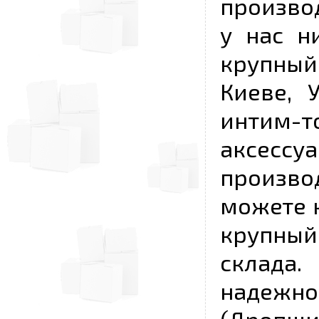
произво
у нас н
крупный
Киеве, 
интим-
аксесс
произво
можете к
крупны
склада
надежно