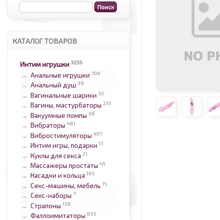
КАТАЛОГ ТОВАРОВ
3235
Интим игрушки
706
Анальные игрушки
→
39
Анальный душ
→
32
Вагинальные шарики
→
251
Вагины, мастурбаторы
→
38
Вакуумные помпы
→
481
Вибраторы
→
407
Вибростимуляторы
→
17
Интим игры, подарки
→
21
Куклы для секса
→
45
Массажеры простаты
→
165
Насадки и кольца
→
15
Секс-машины, мебель
→
7
Секс-наборы
→
138
Страпоны
→
655
Фаллоимитаторы
→