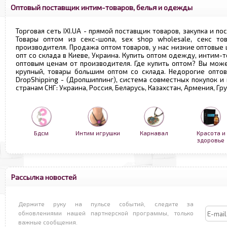
Оптовый поставщик интим-товаров, белья и одежды
Торговая сеть IXI.UA - прямой поставщик товаров, закупка и по
Товары оптом из секс-шопа, sex shop wholesale, секс т
производителя. Продажа оптом товаров, у нас низкие оптовые
опт со склада в Киеве, Украина. Купить оптом одежду, интим-т
оптовым ценам от производителя. Где купить оптом? Вы може
крупный, товары большим оптом со склада. Недорогие опто
DropShipping - (Дропшиппинг), система совместных покупок и
странам СНГ: Украина, Россия, Беларусь, Казахстан, Армения, Г
Бдсм
Интим игрушки
Карнавал
Красота и
здоровье
Рассылка новостей
Держите руку на пульсе событий, следите за
обновлениями нашей партнерской программы, только
важные сообщения.