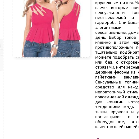
кружевным низом. Ч
плече, которые пр
сексуальности. Т
неотъемлемой и 
гардероба. Они быва
элегантными, кл
сексапильными, дом
день. Выбор топов 
именно в этом нар
противоположным п
тщательно подбират
можете подобрать с
или без, с открове
стразами, интересны
дерзкие фасоны из 
пайетками, закле
Сексуальные топик
средство для кажд
неповторимый стиль
повседневной одежд
для женщин, кото
тенденциям моды. 
ткани, кружева и 
поставщиков и и
оборудование, чт
качество всей нашей