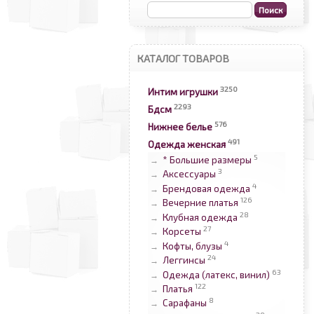
КАТАЛОГ ТОВАРОВ
3250
Интим игрушки
2293
Бдсм
576
Нижнее белье
491
Одежда женская
5
* Большие размеры
→
3
Аксессуары
→
4
Брендовая одежда
→
126
Вечерние платья
→
28
Клубная одежда
→
27
Корсеты
→
4
Кофты, блузы
→
24
Леггинсы
→
63
Одежда (латекс, винил)
→
122
Платья
→
8
Сарафаны
→