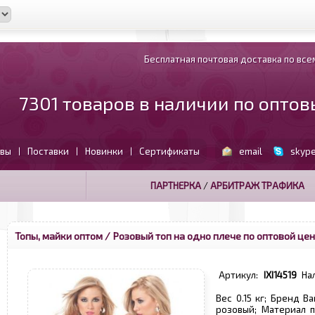
Бесплатная почтовая доставка по всем
7301 товаров в наличии по опто
вы
Поставки
Новинки
Сертификаты
email
skyp
|
|
|
ПАРТНЕРКА
/
АРБИТРАЖ ТРАФИКА
Топы, майки оптом
/ Розовый топ на одно плече по оптовой це
Артикул:
IXI14519
На
Вес 0.15 кг; Бренд Ba
розовый; Материал п