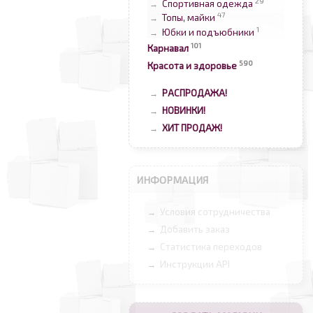
29
Спортивная одежда
→
47
Топы, майки
→
1
Юбки и подъюбники
→
101
Карнавал
590
Красота и здоровье
РАСПРОДАЖА!
→
НОВИНКИ!
→
ХИТ ПРОДАЖ!
→
ИНФОРМАЦИЯ
Условия сотрудничества
→
Добавить заказ
→
Статистика переходов
→
Инструкции API
→