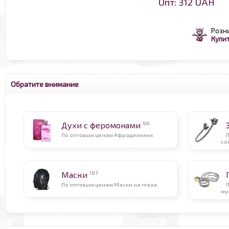
Опт: 312 UAH
Розн
Купит
Обратите внимание
96
Духи с феромонами
По оптовым ценам Афродизиаки.
со
187
Маски
По оптовым ценам Маски на глаза.
П
му