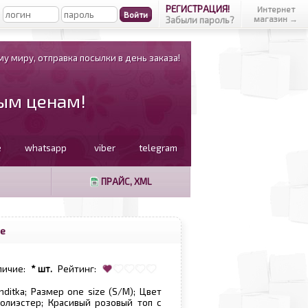
РЕГИСТРАЦИЯ!
Интернет
магазин →
Забыли пароль?
у миру, отправка посылки в день заказа!
вым ценам!
e
whatsapp
viber
telegram
ПРАЙС, XML
не
личие:
* шт.
Рейтинг:
nditka; Размер one size (S/M); Цвет
олиэстер; Красивый розовый топ с