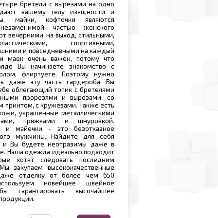
етыре бретели с вырезами на одно
идают вашему телу изящности и
опы, майки, кофточки являются
незаменимой частью женского
ют вечерними, на выход, стильными,
ассическими, спортивными,
ашними и повседневными на каждый
и маек очень важен, потому что
яде Вы начинаете знакомство с
олом, флиртуете. Поэтому нужно
ь даже эту часть гардероба. Вы
ебе облегающий топик с бретелями
нными прорезями и вырезами, со
м принтом, с кружевами. Также есть
кожи, украшенные металлическими
пками, пряжками и шнуровкой.
и и майечки - это безотказное
ого мужчины. Найдите для себя
 и Вы будете неотразимы даже в
е. Наша одежда идеально подходит
рые хотят следовать последним
Мы закупаем высококачественные
даже отделку от более чем 650
спользуем новейшее швейное
обы гарантировать высочайшее
 продукции.