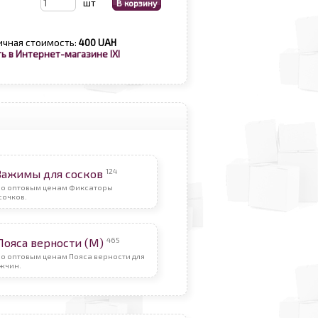
шт
ичная стоимость:
400 UAH
ь в Интернет-магазине IXI
124
Зажимы для сосков
По оптовым ценам Фиксаторы
сочков.
465
Пояса верности (М)
о оптовым ценам Пояса верности для
жчин.