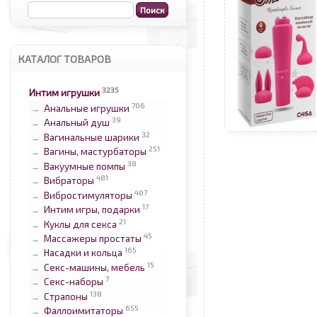
КАТАЛОГ ТОВАРОВ
3235
Интим игрушки
706
Анальные игрушки
→
39
Анальный душ
→
32
Вагинальные шарики
→
251
Вагины, мастурбаторы
→
38
Вакуумные помпы
→
481
Вибраторы
→
407
Вибростимуляторы
→
17
Интим игры, подарки
→
21
Куклы для секса
→
45
Массажеры простаты
→
165
Насадки и кольца
→
15
Секс-машины, мебель
→
7
Секс-наборы
→
138
Страпоны
→
655
Фаллоимитаторы
→