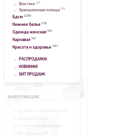
87
Фистинг
→
131
Эрекционные кольца
→
2283
Бдсм
576
Нижнее белье
491
Одежда женская
101
Карнавал
587
Красота и здоровье
РАСПРОДАЖА!
→
НОВИНКИ!
→
ХИТ ПРОДАЖ!
→
ИНФОРМАЦИЯ
Условия сотрудничества
→
Добавить заказ
→
Статистика переходов
→
Инструкции API
→