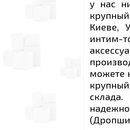
у нас н
крупный
Киеве, 
интим-
аксесс
произво
можете к
крупны
склада
надежно
(Дропш