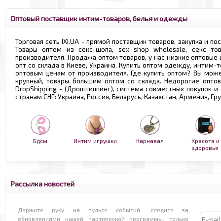
Оптовый поставщик интим-товаров, белья и одежды
Торговая сеть IXI.UA - прямой поставщик товаров, закупка и по
Товары оптом из секс-шопа, sex shop wholesale, секс т
производителя. Продажа оптом товаров, у нас низкие оптовые
опт со склада в Киеве, Украина. Купить оптом одежду, интим-т
оптовым ценам от производителя. Где купить оптом? Вы може
крупный, товары большим оптом со склада. Недорогие опто
DropShipping - (Дропшиппинг), система совместных покупок и
странам СНГ: Украина, Россия, Беларусь, Казахстан, Армения, Г
Бдсм
Интим игрушки
Карнавал
Красота и
здоровье
Рассылка новостей
Держите руку на пульсе событий, следите за
обновлениями нашей партнерской программы, только