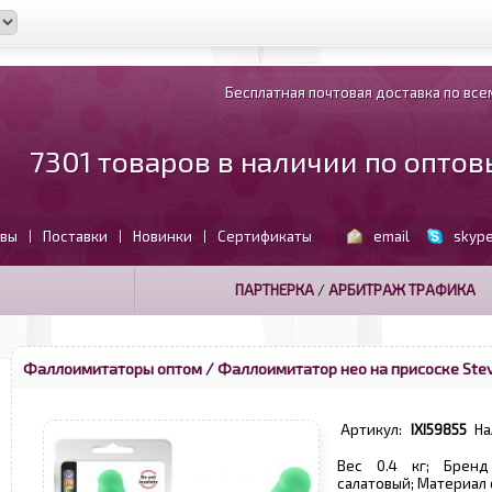
Бесплатная почтовая доставка по всем
7301 товаров в наличии по опто
вы
Поставки
Новинки
Сертификаты
email
skyp
|
|
|
ПАРТНЕРКА
/
АРБИТРАЖ ТРАФИКА
Фаллоимитаторы оптом
/ Фаллоимитатор нео на присоске Stev
Артикул:
IXI59855
На
Вес 0.4 кг; Бренд
салатовый; Материал 