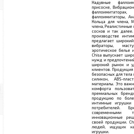
Надувные фаллои
присоске, Вибрацио
фаллоимитаторах
фаллоимитаторы, Ан
Кольца для члена, 
члена, Реалистичные
сосков и так далее.
производстве интим
предлагает широкий
вибраторы, маст
эротическое белье и
Chisa выпускает шир
нужд и предпочтений
широкий рынок и уд
клиентов. Продукция
безопасных для тела
силикон, ABS-пла
материалы. Это важн
комфорта пользова
премиальных брендо
продукцию по боле
интимные игрушки 
потребителей. Б
современными 
инновационные реш
своей продукции. Ch
людей, ищущих ка
игрушки.