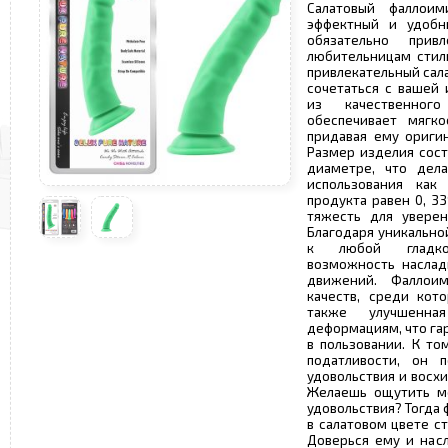
Салатовый фаллоим
эффектный и удобн
обязательно прив
любительницам стил
привлекательный сал
сочетаться с вашей 
из качественног
обеспечивает мягко
придавая ему ориги
Размер изделия соста
диаметре, что дел
использования как 
продукта равен 0, 3
тяжесть для уверен
Благодаря уникально
к любой гладкой
возможность наслад
движений. Фаллои
качеств, среди кот
также улучшенна
деформациям, что га
в пользовании. К то
податливости, он п
удовольствия и восх
Желаешь ощутить м
удовольствия? Тогда 
в салатовом цвете с
Доверься ему и нас