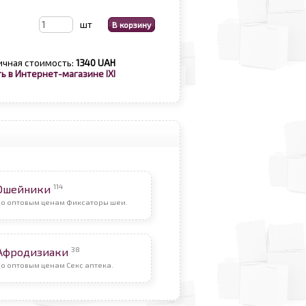
шт
ичная стоимость:
1340 UAH
ь в Интернет-магазине IXI
114
Ошейники
По оптовым ценам Фиксаторы шеи.
38
Афродизиаки
о оптовым ценам Секс аптека.