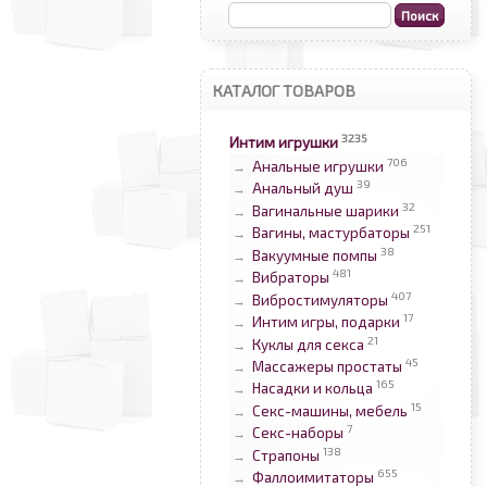
КАТАЛОГ ТОВАРОВ
3235
Интим игрушки
706
Анальные игрушки
→
39
Анальный душ
→
32
Вагинальные шарики
→
251
Вагины, мастурбаторы
→
38
Вакуумные помпы
→
481
Вибраторы
→
407
Вибростимуляторы
→
17
Интим игры, подарки
→
21
Куклы для секса
→
45
Массажеры простаты
→
165
Насадки и кольца
→
15
Секс-машины, мебель
→
7
Секс-наборы
→
138
Страпоны
→
655
Фаллоимитаторы
→