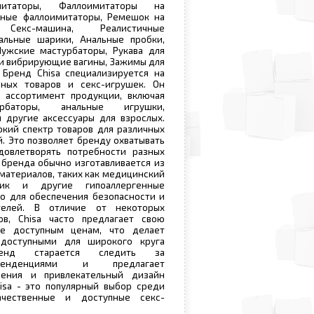
митаторы, Фаллоимитаторы на
нные фаллоимитаторы, Ремешок на
, Секс-машина, Реалистичные
альные шарики, Анальные пробки,
Мужские мастурбаторы, Рукава для
 и вибрирующие вагины, Зажимы для
 Бренд Chisa специализируется на
ных товаров и секс-игрушек. Он
 ассортимент продукции, включая
урбаторы, анальные игрушки,
 другие аксессуары для взрослых.
окий спектр товаров для различных
. Это позволяет бренду охватывать
овлетворять потребности разных
 бренда обычно изготавливается из
 материалов, таких как медицинский
стик и другие гипоаллергенные
о для обеспечения безопасности и
телей. В отличие от некоторых
в, Chisa часто предлагает свою
е доступным ценам, что делает
доступными для широкого круга
ренд старается следить за
тенденциями и предлагает
ения и привлекательный дизайн
isa - это популярный выбор среди
чественные и доступные секс-