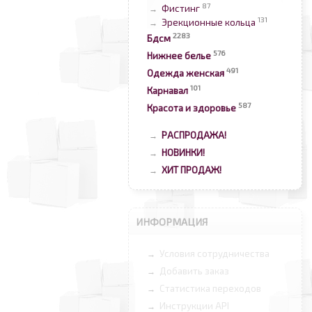
87
Фистинг
→
131
Эрекционные кольца
→
2283
Бдсм
576
Нижнее белье
491
Одежда женская
101
Карнавал
587
Красота и здоровье
РАСПРОДАЖА!
→
НОВИНКИ!
→
ХИТ ПРОДАЖ!
→
ИНФОРМАЦИЯ
Условия сотрудничества
→
Добавить заказ
→
Статистика переходов
→
Инструкции API
→