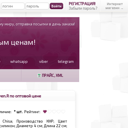
РЕГИСТРАЦИЯ!
Интернет
магазин →
Забыли пароль?
у миру, отправка посылки в день заказа!
вым ценам!
e
whatsapp
viber
telegram
ПРАЙС, XML
en.R по оптовой цене
личие:
* шт.
Рейтинг:
 Chisa; Производство КНР; Цвет
силикон; Диаметр 4 см; Длина 22 см;