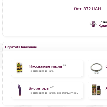
Опт: 872 UAH
Розн
Купит
Обратите внимание
49
Массажные масла
По оптовым ценам .
481
Вибраторы
По оптовым ценам Вибростимуляторы.
П