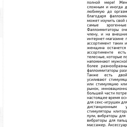
полной мере! Жен
сложным и иногда д
любимую до оргазм
благодаря фаллоим
может изучить свой 
самые эрогенны
Фаллоимитаторы оч
члену, и на внешн
интернет-магазине 
ассортимент таких 
женщина останется 
ассортименте есть
телесные, которые п
напоминают мужской
более разнообразн
фаллоимитаторы раз
Также есть двой
усиливают стимуляц
или стимуляцию кли
рынок, инновационн
большей части потре
настоящее время осн
для секс-игрушек для
дистанционным у
стимуляторы клитор
пули, вибраторы для
вибраторы для паль
массажер. Аксессуар