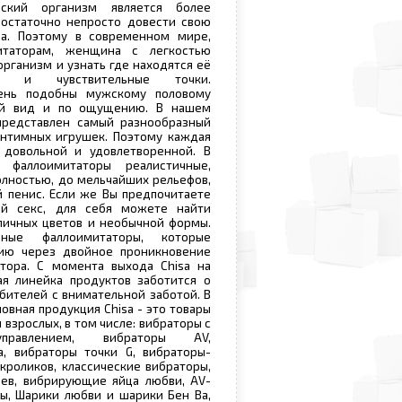
ский организм является более
остаточно непросто довести свою
а. Поэтому в современном мире,
итаторам, женщина с легкостью
организм и узнать где находятся её
е и чувствительные точки.
ень подобны мужскому половому
ий вид и по ощущению. В нашем
представлен самый разнообразный
интимных игрушек. Поэтому каждая
довольной и удовлетворенной. В
 фаллоимитаторы реалистичные,
олностью, до мельчайших рельефов,
 пенис. Если же Вы предпочитаете
ый секс, для себя можете найти
личных цветов и необычной формы.
ные фаллоимитаторы, которые
ию через двойное проникновение
тора. С момента выхода Chisa на
ая линейка продуктов заботится о
бителей с внимательной заботой. В
овная продукция Chisa - это товары
 взрослых, в том числе: вибраторы с
правлением, вибраторы AV,
а, вибраторы точки G, вибраторы-
 кроликов, классические вибраторы,
цев, вибрирующие яйца любви, AV-
ы, Шарики любви и шарики Бен Ва,