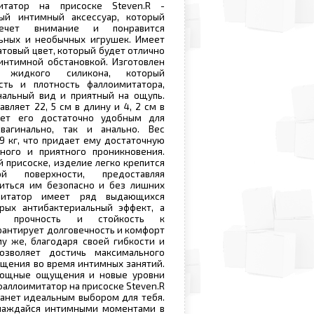
итатор на присоске Steven.R -
ый интимный аксессуар, который
лечет внимание и понравится
ьных и необычных игрушек. Имеет
атовый цвет, который будет отлично
интимной обстановкой. Изготовлен
о жидкого силикона, который
сть и плотность фаллоимитатора,
нальный вид и приятный на ощупь.
вляет 22, 5 см в длину и 4, 2 см в
ает его достаточно удобным для
вагинально, так и анально. Вес
39 кг, что придает ему достаточную
ного и приятного проникновения.
й присоске, изделие легко крепится
 поверхности, предоставляя
иться им безопасно и без лишних
митатор имеет ряд выдающихся
орых антибактериальный эффект, а
я прочность и стойкость к
рантирует долговечность и комфорт
му же, благодаря своей гибкости и
озволяет достичь максимального
ищения во время интимных занятий.
ощные ощущения и новые уровни
фаллоимитатор на присоске Steven.R
танет идеальным выбором для тебя.
лаждайся интимными моментами в