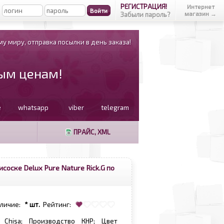
РЕГИСТРАЦИЯ!
Интернет
магазин →
Забыли пароль?
у миру, отправка посылки в день заказа!
вым ценам!
e
whatsapp
viber
telegram
ПРАЙС, XML
соске Delux Pure Nature Rick.G по
аличие:
* шт.
Рейтинг:
 Chisa; Производство КНР; Цвет