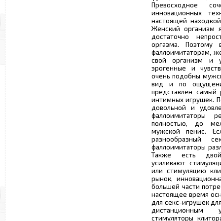
Превосходное со
инновационных тех
настоящей находкой
Женский организм я
достаточно непро
оргазма. Поэтому 
фаллоимитаторам, ж
свой организм и 
эрогенные и чувств
очень подобны мужск
вид и по ощущени
представлен самый 
интимных игрушек. 
довольной и удовле
фаллоимитаторы ре
полностью, до ме
мужской пенис. Е
разнообразный с
фаллоимитаторы раз
Также есть двой
усиливают стимуляц
или стимуляцию кли
рынок, инновационн
большей части потре
настоящее время осн
для секс-игрушек для
дистанционным у
стимуляторы клитор