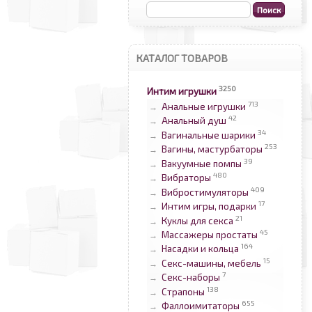
КАТАЛОГ ТОВАРОВ
3250
Интим игрушки
713
Анальные игрушки
→
42
Анальный душ
→
34
Вагинальные шарики
→
253
Вагины, мастурбаторы
→
39
Вакуумные помпы
→
480
Вибраторы
→
409
Вибростимуляторы
→
17
Интим игры, подарки
→
21
Куклы для секса
→
45
Массажеры простаты
→
164
Насадки и кольца
→
15
Секс-машины, мебель
→
7
Секс-наборы
→
138
Страпоны
→
655
Фаллоимитаторы
→