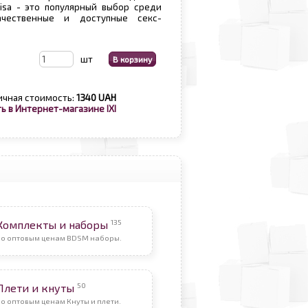
isa - это популярный выбор среди
чественные и доступные секс-
шт
ичная стоимость:
1340 UAH
ь в Интернет-магазине IXI
135
Комплекты и наборы
По оптовым ценам BDSM наборы.
50
Плети и кнуты
о оптовым ценам Кнуты и плети.