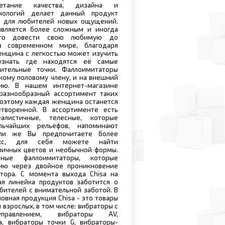
четание качества, дизайна и
нологий делает данный продукт
 для любителей новых ощущений.
вляется более сложным и иногда
сто довести свою любимую до
в современном мире, благодаря
енщина с легкостью может изучить
узнать где находятся её самые
ительные точки. Фаллоимитаторы
ому половому члену, и на внешний
ю. В нашем интернет-магазине
разнообразный ассортимент таких
Поэтому каждая женщина останется
творенной. В ассортименте есть
алистичные, телесные, которые
льчайших рельефов, напоминают
сли же Вы предпочитаете более
екс, для себя можете найти
личных цветов и необычной формы.
ные фаллоимитаторы, которые
ию через двойное проникновение
тора. С момента выхода Chisa на
ая линейка продуктов заботится о
бителей с внимательной заботой. В
овная продукция Chisa - это товары
 взрослых, в том числе: вибраторы с
правлением, вибраторы AV,
а, вибраторы точки G, вибраторы-