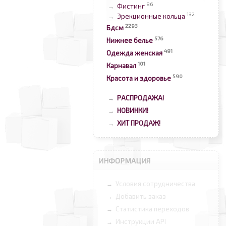
86
Фистинг
→
132
Эрекционные кольца
→
2293
Бдсм
576
Нижнее белье
491
Одежда женская
101
Карнавал
590
Красота и здоровье
РАСПРОДАЖА!
→
НОВИНКИ!
→
ХИТ ПРОДАЖ!
→
ИНФОРМАЦИЯ
Условия сотрудничества
→
Добавить заказ
→
Статистика переходов
→
Инструкции API
→