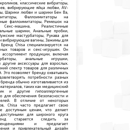
 кроликов, классические вибраторы,
цев, вибрирующие яйца любви, AV-
ы, Шарики любви и шарики Бен Ва,
митаторы, Фаллоимитаторы на
нные фаллоимитаторы, Ремешок на
, Секс-машина, Реалистичные
альные шарики, Анальные пробки,
Мужские мастурбаторы, Рукава для
 и вибрирующие вагины, Зажимы для
 Бренд Chisa специализируется на
ных товаров и секс-игрушек. Он
 ассортимент продукции, включая
урбаторы, анальные игрушки,
 другие аксессуары для взрослых.
окий спектр товаров для различных
. Это позволяет бренду охватывать
овлетворять потребности разных
 бренда обычно изготавливается из
 материалов, таких как медицинский
стик и другие гипоаллергенные
о для обеспечения безопасности и
телей. В отличие от некоторых
в, Chisa часто предлагает свою
е доступным ценам, что делает
доступными для широкого круга
ренд старается следить за
тенденциями и предлагает
ения и привлекательный дизайн