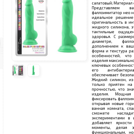
салатовый; Материал 
Представляем в
фаллоимитатор нео на 
идеальное решение
оригинальность в ин
жидкого силикона, э
тактильные ощуще
здоровья. С размер
диаметре, фалл
дополнением к ваш
форма и текстура ра
особенностей, что
изделия максимально
ключевых особенност
его антибактери
обеспечивает безопа
Жидкий силикон, из
только приятен на
прочностью, что зн
изделия. Мощная
фиксировать фаллоим
открывая новые гори
ванная комната, сп
сможете наслад
экспериментами в 
добавляет яркост
моменты, делая э
функциональным, но