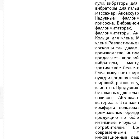
пули, вибраторы для
вибраторы для паль
массажер. Аксессуар
Надувные фаллои
присоске, Вибрацио
фаллоимитаторах
фаллоимитаторы, Ан
Кольца для члена, 
члена, Реалистичные
сосков и так далее.
производстве интим
предлагает широкий
вибраторы, маст
эротическое белье и
Chisa выпускает шир
нужд и предпочтений
широкий рынок и уд
клиентов. Продукция
безопасных для тела
силикон, ABS-пла
материалы. Это важн
комфорта пользова
премиальных брендо
продукцию по боле
интимные игрушки 
потребителей. Б
современными 
инновационные реш