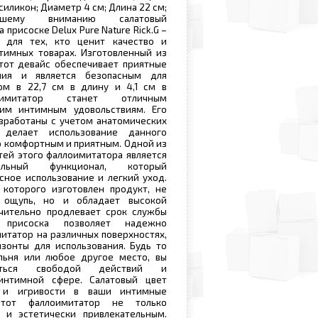
силикон; Диаметр 4 см; Длина 22 см;
ашему вниманию салатовый
присоске Delux Pure Nature Rick.G –
 для тех, кто ценит качество и
тимных товарах. Изготовленный из
тот девайс обеспечивает приятные
ния и является безопасным для
ом в 22,7 см в длину и 4,1 см в
оимитатор станет отличным
им интимным удовольствиям. Его
зработаны с учетом анатомических
 делает использование данного
 комфортным и приятным. Одной из
ей этого фаллоимитатора является
альный функционал, который
сное использование и легкий уход.
 которого изготовлен продукт, не
 ощупь, но и обладает высокой
ачительно продлевает срок службы
 присоска позволяет надежно
итатор на различных поверхностях,
зонты для использования. Будь то
альня или любое другое место, вы
иться свободой действий и
интимной сфере. Салатовый цвет
и и игривости в ваши интимные
тот фаллоимитатор не только
 и эстетически привлекательным.