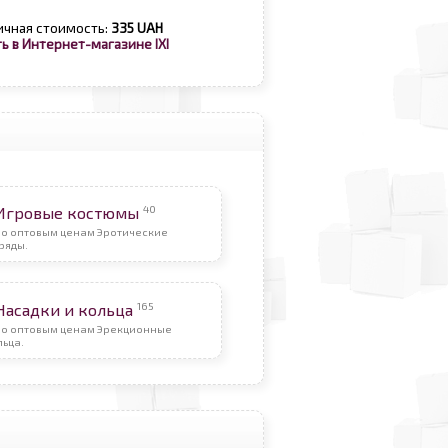
ичная стоимость:
335 UAH
ь в Интернет-магазине IXI
40
Игровые костюмы
По оптовым ценам Эротические
ряды.
165
Насадки и кольца
По оптовым ценам Эрекционные
льца.