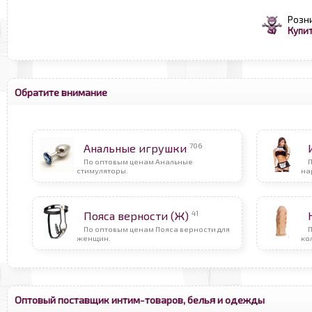
Розн
Купит
Обратите внимание
706
Анальные игрушки
По оптовым ценам Анальные
стимуляторы.
на
41
Пояса верности (Ж)
По оптовым ценам Пояса верности для
женщин.
ко
Оптовый поставщик интим-товаров, белья и одежды