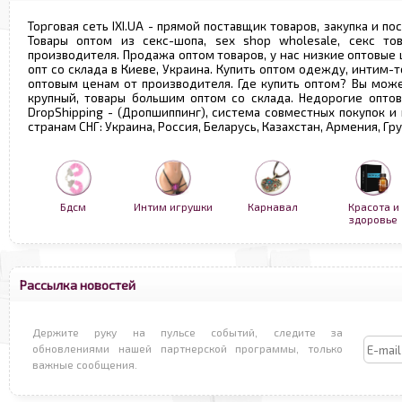
Торговая сеть IXI.UA - прямой поставщик товаров, закупка и по
Товары оптом из секс-шопа, sex shop wholesale, секс т
производителя. Продажа оптом товаров, у нас низкие оптовые
опт со склада в Киеве, Украина. Купить оптом одежду, интим-т
оптовым ценам от производителя. Где купить оптом? Вы може
крупный, товары большим оптом со склада. Недорогие опто
DropShipping - (Дропшиппинг), система совместных покупок и
странам СНГ: Украина, Россия, Беларусь, Казахстан, Армения, Г
Бдсм
Интим игрушки
Карнавал
Красота и
здоровье
Рассылка новостей
Держите руку на пульсе событий, следите за
обновлениями нашей партнерской программы, только
важные сообщения.