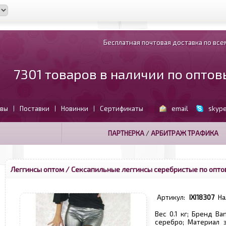
Бесплатная почтовая доставка по всем
7301 товаров в наличии по опто
вы
Поставки
Новинки
Сертификаты
email
skyp
|
|
|
ПАРТНЕРКА
/
АРБИТРАЖ ТРАФИКА
Леггинсы оптом
/ Сексапильные леггинсы серебристые по опто
Артикул:
IXI18307
На
Вес 0.1 кг; Бренд Ba
серебро; Материал 