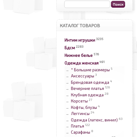
КАТАЛОГ ТОВАРОВ
3235
Интим игрушки
2283
Бдсм
576
Нижнее белье
491
Одежда женская
5
* Большие размеры
→
3
Аксессуары
→
4
Брендовая одежда
→
126
Вечерние платья
→
28
Клубная одежда
→
27
Корсеты
→
4
Кофты, блузы
→
24
Леггинсы
→
63
Одежда (латекс, винил)
→
122
Платья
→
8
Сарафаны
→