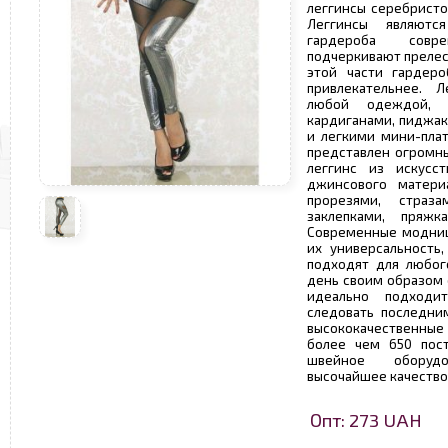
леггинсы серебристо
Леггинсы являютс
гардероба совр
подчеркивают прелес
этой части гардеро
привлекательнее. 
любой одеждой, 
кардиганами, пиджак
и легкими мини-пла
представлен огромны
леггинс из искусс
джинсового материа
прорезями, страза
заклепками, пряж
Современные модниц
их универсальность,
подходят для любог
день своим образом 
идеально подходи
следовать последни
высококачественные 
более чем 650 пос
швейное оборудо
высочайшее качество
Опт: 273 UAH