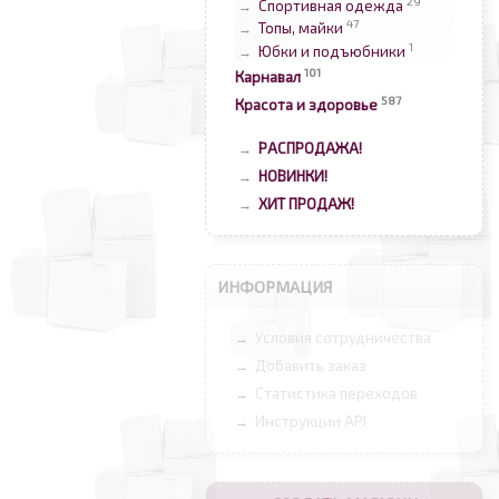
29
Спортивная одежда
→
47
Топы, майки
→
1
Юбки и подъюбники
→
101
Карнавал
587
Красота и здоровье
РАСПРОДАЖА!
→
НОВИНКИ!
→
ХИТ ПРОДАЖ!
→
ИНФОРМАЦИЯ
Условия сотрудничества
→
Добавить заказ
→
Статистика переходов
→
Инструкции API
→