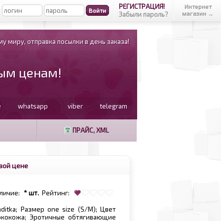
РЕГИСТРАЦИЯ!
Интернет
магазин →
Забыли пароль?
у миру, отправка посылки в день заказа!
вым ценам!
e
whatsapp
viber
telegram
ПРАЙС, XML
вой цене
личие:
* шт.
Рейтинг:
nditka; Размер one size (S/M); Цвет
экокожа; Эротичные обтягивающие