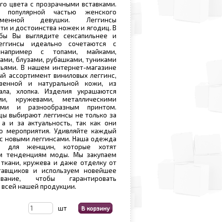
го цвета с прозрачными вставками.
я популярной частью женского
еменной девушки. Леггинсы
ти и достоинства ножек и ягодиц. В
бы Вы выглядите сексапильнее и
Леггинсы идеально сочетаются с
например с топами, майками,
ами, блузами, рубашками, туниками
тьями. В нашем интернет-магазине
й ассортимент виниловых леггинс,
твенной и натуральной кожи, из
ла, хлопка. Изделия украшаются
ми, кружевами, металлическими
ками и разнообразным принтом.
ы выбирают леггинсы не только за
 а и за актуальность, так как они
о мероприятия. Удивляйте каждый
с новыми леггинсами. Наша одежда
т для женщин, которые хотят
м тенденциям моды. Мы закупаем
ткани, кружева и даже отделку от
тавщиков и используем новейшее
вание, чтобы гарантировать
 всей нашей продукции.
шт