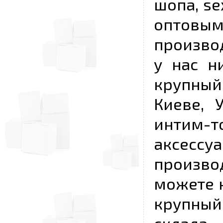
шопа, se
опто
произво
у нас н
крупный
Киеве, 
интим-
аксесс
произво
можете к
крупны