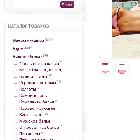
КАТАЛОГ ТОВАРОВ
3239
Интим игрушки
2284
Бдсм
576
Нижнее белье
11
* Большие размеры
→
1
Белье (латекс, винил)
→
60
Боди и тедди
→
40
Игровые костюмы
→
6
Колготы
→
50
Комбинезоны
→
24
Комплекты белья
→
2
Корректирующее
→
192
Купальники
→
5
Мужское белье
→
7
Откровенное белье
→
67
Пеньюары
→
31