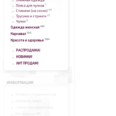
Пляжная одежда
→
1
Пояса для чулков
→
49
Стикини (на соски)
→
22
Трусики и стринги
→
8
Чулки
→
491
Одежда женская
100
Карнавал
584
Красота и здоровье
РАСПРОДАЖА!
→
НОВИНКИ!
→
ХИТ ПРОДАЖ!
→
ИНФОРМАЦИЯ
Условия сотрудничества
→
Добавить заказ
→
Статистика переходов
→
Инструкции API
→