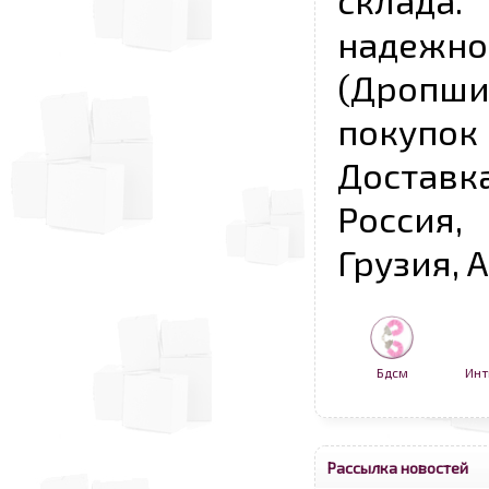
склада
надежно
(Дропш
покупо
Достав
Россия,
Грузия, 
Бдсм
Инт
Рассылка новостей