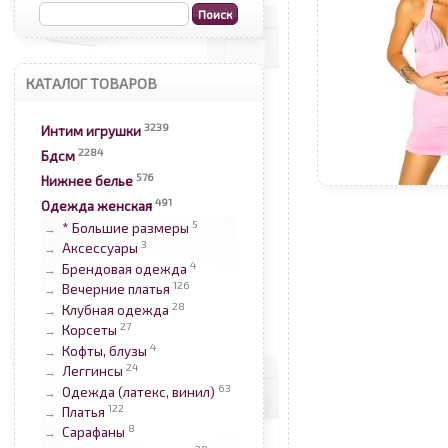
КАТАЛОГ ТОВАРОВ
3239
Интим игрушки
2284
Бдсм
576
Нижнее белье
491
Одежда женская
5
* Большие размеры
→
3
Аксессуары
→
4
Брендовая одежда
→
126
Вечерние платья
→
28
Клубная одежда
→
27
Корсеты
→
4
Кофты, блузы
→
24
Леггинсы
→
63
Одежда (латекс, винил)
→
122
Платья
→
8
Сарафаны
→