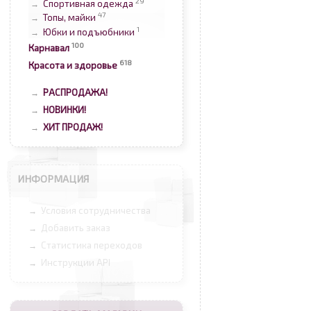
29
Спортивная одежда
→
47
Топы, майки
→
1
Юбки и подъюбники
→
100
Карнавал
618
Красота и здоровье
РАСПРОДАЖА!
→
НОВИНКИ!
→
ХИТ ПРОДАЖ!
→
ИНФОРМАЦИЯ
Условия сотрудничества
→
Добавить заказ
→
Статистика переходов
→
Инструкции API
→