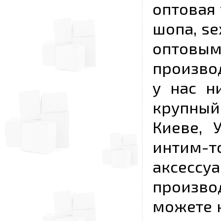
оптовая 
шопа, se
опто
произво
у нас н
крупный
Киеве, 
интим-
аксесс
произво
можете к