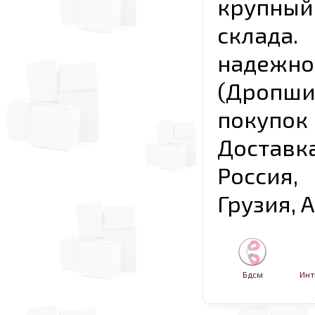
крупны
склада
надежно
(Дропш
покупо
Достав
Россия,
Грузия, 
Бдсм
Инт