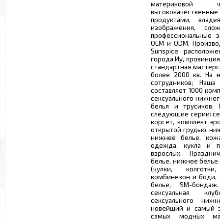
материковой 
высококачественн
продуктами, влад
изображения, сло
профессиональные э
OEM и ODM. Произво
Sunspice располож
города Иу, провинция 
стандартная мастерс
более 2000 кв. На 
сотрудников; Наша
составляет 1000 ком
сексуального нижнег
белья и трусиков. 
следующие серии: се
корсет, комплект эр
открытой грудью, ни
нижнее белье, кожа
одежда, кукла и п
взрослых, Праздни
белье, нижнее белье 
(чулки, колготки,
комбинезон и боди,
белье, SM-бондаж
сексуальная клу
сексуального нижн
новейший и самый э
самых модных ма