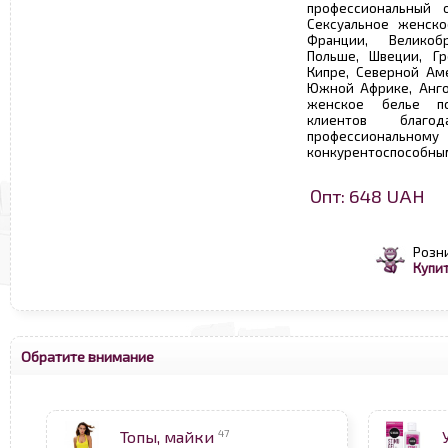
профессиональный 
Сексуальное женско
Франции, Великоб
Польше, Швеции, Гр
Кипре, Северной Аме
Южной Африке, Анго
женское белье по
клиентов благод
профессионал
конкурентоспособны
Опт: 648 UAH
Розн
Купит
Обратите внимание
47
Топы, майки