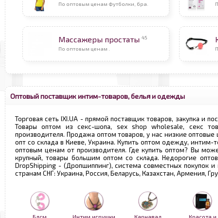
По оптовым ценам Футболки, бра.
П
45
Массажеры простаты
По оптовым ценам .
Оптовый поставщик интим-товаров, белья и одежды
Торговая сеть IXI.UA - прямой поставщик товаров, закупка и по
Товары оптом из секс-шопа, sex shop wholesale, секс т
производителя. Продажа оптом товаров, у нас низкие оптовые
опт со склада в Киеве, Украина. Купить оптом одежду, интим-т
оптовым ценам от производителя. Где купить оптом? Вы може
крупный, товары большим оптом со склада. Недорогие опто
DropShipping - (Дропшиппинг), система совместных покупок и
странам СНГ: Украина, Россия, Беларусь, Казахстан, Армения, Г
Бдсм
Интим игрушки
Карнавал
Красота и