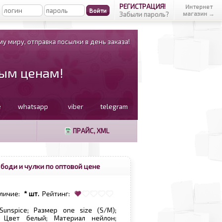
РЕГИСТРАЦИЯ!
Интернет
магазин →
Забыли пароль?
у миру, отправка посылки в день заказа!
вым ценам!
e
whatsapp
viber
telegram
ПРАЙС, XML
боди и чулки по оптовой цене
личие:
* шт.
Рейтинг:
Sunspice; Размер one size (S/M);
 Цвет белый; Материал нейлон;