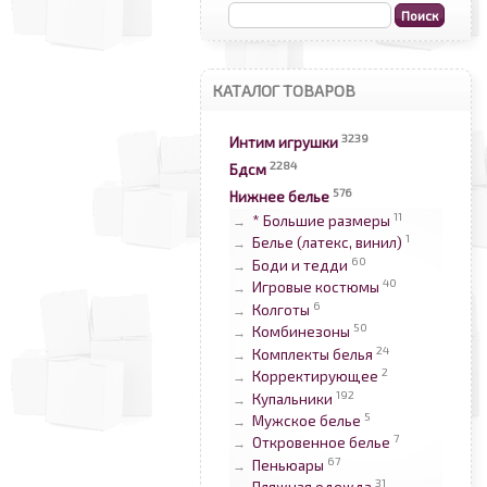
КАТАЛОГ ТОВАРОВ
3239
Интим игрушки
2284
Бдсм
576
Нижнее белье
11
* Большие размеры
→
1
Белье (латекс, винил)
→
60
Боди и тедди
→
40
Игровые костюмы
→
6
Колготы
→
50
Комбинезоны
→
24
Комплекты белья
→
2
Корректирующее
→
192
Купальники
→
5
Мужское белье
→
7
Откровенное белье
→
67
Пеньюары
→
31