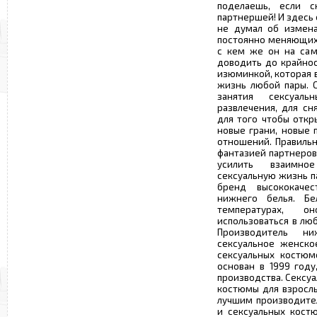
поделаешь, если 
партнершей! И здесь 
не думал об измена
постоянно меняющихс
с кем же он на сам
доводить до крайнос
изюминкой, которая 
жизнь любой пары. 
занятия сексуал
развлечения, для сн
для того чтобы откр
новые грани, новые
отношений. Правильн
фантазией партнеров
усилить взаимно
сексуальную жизнь п
бренд высококаче
нижнего белья. Б
температурах, 
использоваться в лю
Производитель ни
сексуальное женско
сексуальных костюм
основан в 1999 году
производства. Сексу
костюмы для взрослы
лучшим производите
и сексуальных кост