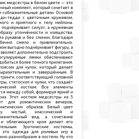
ик медсестры в белом цвете — это
нный комплект, который сочетает в
и соблазнительные детали. Основой
оди-тедди с цветочным кружевом,
кого и приятного к телу нейлона.
о подчёркивает силуэт, а кружевная
образу утончённости и изящества.
з рукавов и без спинки, благодаря
бенно смело и привлекательно.
тюм выгодно подчёркивает фигуру, а
озволяет дополнительно подстроить
егулируемые лямки обеспечивают
добиться более точного прилегания.
поясом для чулок, который делает
ыразительным и завершённым. В
стринги, соответствующий головной
ры, стетоскоп и чулки, что создаёт
тический костюм. Все элементы
ся между собой, формируя яркий и
аз. Этот костюм медсестры из 5
ёт для романтических вечеров,
матических образов. Белый цвет
ту чистый, классический и
лазнительный вид, а сочетание
 и облегающего кроя делает его
тельным. Эротические костюмы,
 это одежда для ролевых игр в
жно разнообразие в постели. Ну что