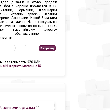
отдел дизайна и отдел продаж.
е белье хорошо продается в ЕС,
ритании, Германии, Швейцарии,
еции, Италии, Норвегии, Испании,
рике, Австралии, Новой Зеландии,
ле и так далее. Наше сексуальное
льзуется популярностью среди
аря высочайшему качеству,
ьному обслуживанию и
м ценам.
шт
ичная стоимость:
920 UAH
ь в Интернет-магазине IXI
58
Усилители оргазма