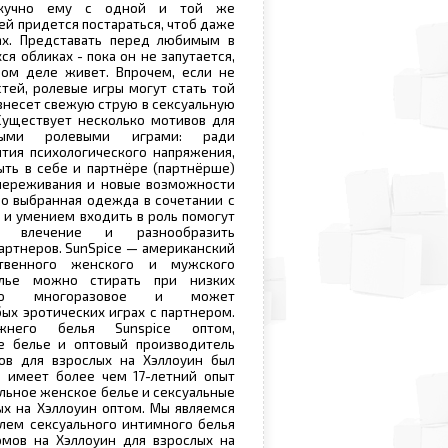
скучно ему с одной и той же
ей придется постараться, чтоб даже
х. Представать перед любимым в
я обликах - пока он не запутается,
ом деле живет. Впрочем, если не
тей, ролевые игры могут стать той
внесет свежую струю в сексуальную
Существует несколько мотивов для
ьными ролевыми играми: ради
ятия психологического напряжения,
ыть в себе и партнёре (партнёрше)
 переживания и новые возможности
о выбранная одежда в сочетании с
 и умением входить в роль помогут
е влечение и разнообразить
артнеров. SunSpice — американский
ственного женского и мужского
елье можно стирать при низких
оно многоразовое и может
бых эротических играх с партнером.
жнего белья Sunspice оптом,
е белье и оптовый производитель
ов для взрослых на Хэллоуин был
, имеет более чем 17-летний опыт
альное женское белье и сексуальные
х на Хэллоуин оптом. Мы являемся
лем сексуального интимного белья
юмов на Хэллоуин для взрослых на