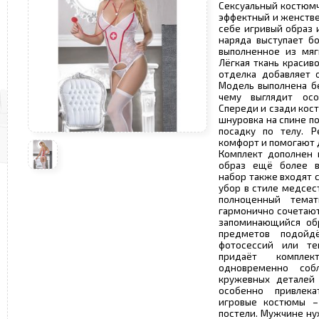
Сексуальный костюмч
эффектный и женстве
себе игривый образ 
наряда выступает б
выполненное из мяг
Лёгкая ткань красив
отделка добавляет 
Модель выполнена бе
чему выглядит осо
Спереди и сзади кос
шнуровка на спине п
посадку по телу. Р
комфорт и помогают 
Комплект дополнен 
образ ещё более в
набор также входят 
убор в стиле медсест
полноценный тема
гармонично сочетают
запоминающийся обр
предметов подойд
фотосессий или те
придаёт комплек
одновременно соб
кружевных деталей
особенно привлека
игровые костюмы –
постели. Мужчине ну