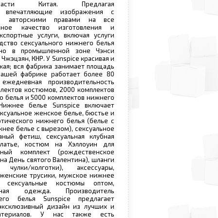
части Китая. Предлагая
ые впечатляющие изображения с
ея авторскими правами на все
жное качество изготовления и
кспортные услуги, включая услуги
дство сексуального нижнего белья
ено в промышленной зоне Чэнси
Чжэцзян, КНР. У Sunspice красивая и
кая; вся фабрика занимает площадь
нашей фабрике работает более 80
 ежедневная производительность
плектов костюмов, 2000 комплектов
о белья и 5000 комплектов нижнего
Нижнее белье Sunspice включает
ксуальное женское белье, бюстье и
отического нижнего белья (белье с
жнее белье с вырезом), сексуальное
ный фетиш, сексуальная клубная
латье, костюм на Хэллоуин для
чный комплект (рождественское
на День святого Валентина), шланги
 чулки/колготки), аксессуары,
 женские трусики, мужское нижнее
. сексуальные костюмы оптом,
бная одежда. Производитель
его белья Sunspice предлагает
ксклюзивный дизайн из лучших и
териалов. У нас также есть