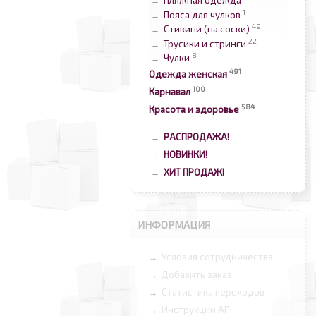
Пляжная одежда
→
1
Пояса для чулков
→
49
Стикини (на соски)
→
22
Трусики и стринги
→
8
Чулки
→
491
Одежда женская
100
Карнавал
584
Красота и здоровье
РАСПРОДАЖА!
→
НОВИНКИ!
→
ХИТ ПРОДАЖ!
→
ИНФОРМАЦИЯ
Условия сотрудничества
→
Добавить заказ
→
Статистика переходов
→
Инструкции API
→