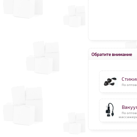
Обратите внимание
Стикин
По оптов
Вакуу
По опто
массажер