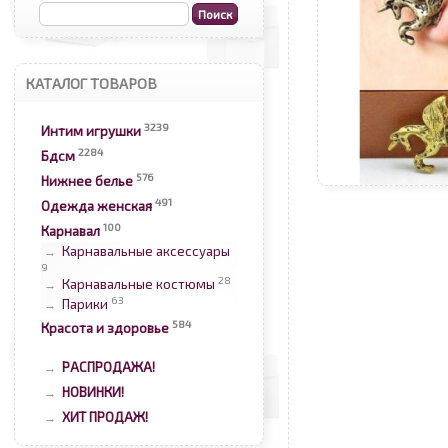
КАТАЛОГ ТОВАРОВ
3239
Интим игрушки
2284
Бдсм
576
Нижнее белье
491
Одежда женская
100
Карнавал
Карнавальные аксессуары
→
9
28
Карнавальные костюмы
→
63
Парики
→
584
Красота и здоровье
РАСПРОДАЖА!
→
НОВИНКИ!
→
ХИТ ПРОДАЖ!
→