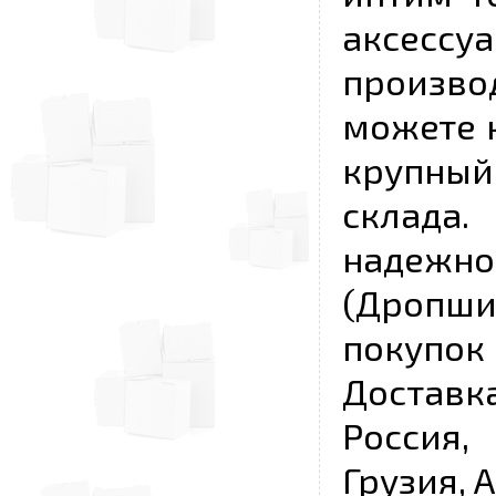
аксесс
произво
можете к
крупны
склада
надежно
(Дропш
покупо
Достав
Россия,
Грузия, 