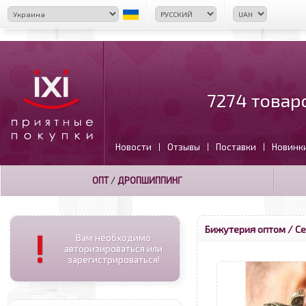
7274 товар
Новости
Отзывы
Поставки
Новинк
|
|
|
ОПТ
/
ДРОПШИППИНГ
Бижутерия оптом
/ Се
!
Вам необходимо
авторизироваться или
зарегистрироваться!