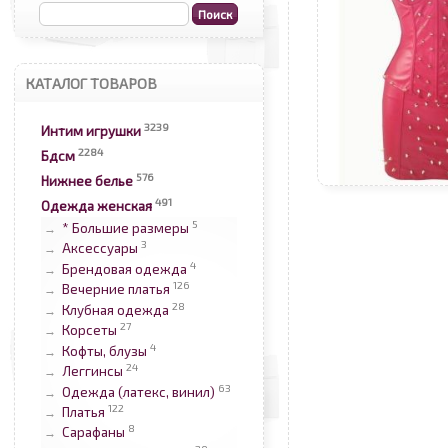
КАТАЛОГ ТОВАРОВ
3239
Интим игрушки
2284
Бдсм
576
Нижнее белье
491
Одежда женская
5
* Большие размеры
→
3
Аксессуары
→
4
Брендовая одежда
→
126
Вечерние платья
→
28
Клубная одежда
→
27
Корсеты
→
4
Кофты, блузы
→
24
Леггинсы
→
63
Одежда (латекс, винил)
→
122
Платья
→
8
Сарафаны
→