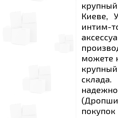
крупный
Киеве, 
интим-
аксесс
произво
можете к
крупны
склада
надежно
(Дропш
покупо