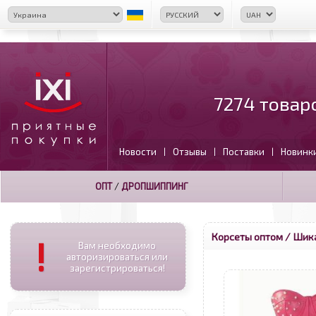
7274 товар
Новости
Отзывы
Поставки
Новинк
|
|
|
ОПТ
/
ДРОПШИППИНГ
Корсеты оптом
/ Шика
!
Вам необходимо
авторизироваться или
зарегистрироваться!