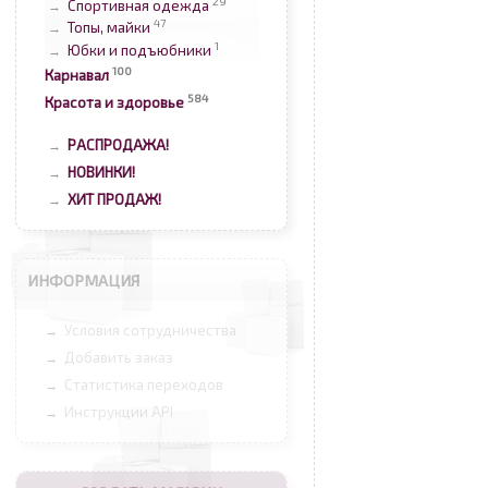
29
Спортивная одежда
→
47
Топы, майки
→
1
Юбки и подъюбники
→
100
Карнавал
584
Красота и здоровье
РАСПРОДАЖА!
→
НОВИНКИ!
→
ХИТ ПРОДАЖ!
→
ИНФОРМАЦИЯ
Условия сотрудничества
→
Добавить заказ
→
Статистика переходов
→
Инструкции API
→