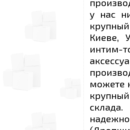
произво
у нас н
крупный
Киеве, 
интим-
аксесс
произво
можете к
крупны
склада
надежно