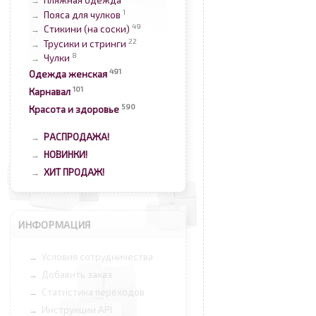
Пляжная одежда
→
1
Пояса для чулков
→
49
Стикини (на соски)
→
22
Трусики и стринги
→
8
Чулки
→
491
Одежда женская
101
Карнавал
590
Красота и здоровье
РАСПРОДАЖА!
→
НОВИНКИ!
→
ХИТ ПРОДАЖ!
→
ИНФОРМАЦИЯ
Условия сотрудничества
→
Добавить заказ
→
Статистика переходов
→
Инструкции API
→