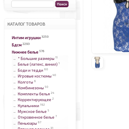
КАТАЛОГ ТОВАРОВ
3250
Интим игрушки
2293
Бдсм
576
Нижнее белье
11
* Большие размеры
→
1
Белье (латекс, винил)
→
60
Боди и тедди
→
40
Игровые костюмы
→
6
Колготы
→
50
Комбинезоны
→
24
Комплекты белья
→
2
Корректирующее
→
192
Купальники
→
5
Мужское белье
→
7
Откровенное белье
→
67
Пеньюары
→
31