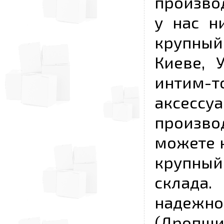
произво
у нас н
крупный
Киеве, 
интим-
аксесс
произво
можете к
крупны
склада
надежно
(Дропш