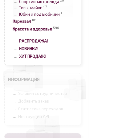
29
Спортивная одежда
→
47
Топы, майки
→
1
Юбки и подъюбники
→
101
Карнавал
590
Красота и здоровье
РАСПРОДАЖА!
→
НОВИНКИ!
→
ХИТ ПРОДАЖ!
→
ИНФОРМАЦИЯ
Условия сотрудничества
→
Добавить заказ
→
Статистика переходов
→
Инструкции API
→