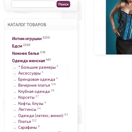
КАТАЛОГ ТОВАРОВ
3250
Интим игрушки
2293
Бдсм
576
Нижнее белье
491
Одежда женская
5
* Большие размеры
→
3
Аксессуары
→
4
Брендовая одежда
→
126
Вечерние платья
→
28
Клубная одежда
→
27
Корсеты
→
4
Кофты, блузы
→
24
Леггинсы
→
63
Одежда (латекс, винил)
→
122
Платья
→
8
Сарафаны
→