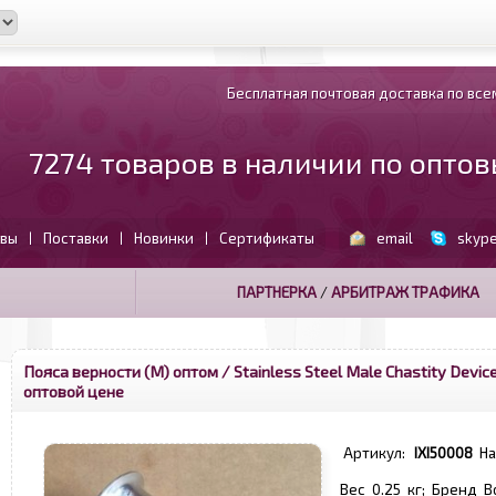
Бесплатная почтовая доставка по всем
7274 товаров в наличии по опто
вы
Поставки
Новинки
Сертификаты
email
skyp
|
|
|
ПАРТНЕРКА
/
АРБИТРАЖ ТРАФИКА
Пояса верности (М) оптом
/ Stainless Steel Male Chastity Device
оптовой цене
Артикул:
IXI50008
Н
Вес 0.25 кг; Бренд B