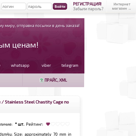
РЕГИСТРАЦИЯ!
Интернет
магазин →
Забыли пароль?
у миру, отправка посылки в день заказа!
вым ценам!
e
whatsapp
viber
telegram
ПРАЙС, XML
 / Stainless Steel Chastity Cage по
аличие:
* шт.
Рейтинг:
dsm4u; Size: approximately 70 mm in