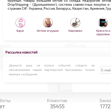
крупный, товары большим оптом со склада. Недорогие опто
DropShipping - (Дропшиппинг), система совместных покупок и
странам СНГ: Украина, Россия, Беларусь, Казахстан, Армения, Г
Бдсм
Интим игрушки
Карнавал
Красота и
здоровье
Рассылка новостей
Держите руку на пульсе событий, следите за
обновлениями нашей партнерской программы, только
важные сообщения.
боты:
Клиентов:
Заказ
ет
35455
1772