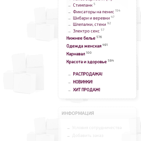
5
Стимпанк
→
154
Фиксаторы на пенис
→
47
Шибари и веревки
→
92
Шлепалки, стеки
→
57
Электро секс
→
576
Нижнее белье
491
Одежда женская
100
Карнавал
584
Красота и здоровье
РАСПРОДАЖА!
→
НОВИНКИ!
→
ХИТ ПРОДАЖ!
→
ИНФОРМАЦИЯ
Условия сотрудничества
→
Добавить заказ
→