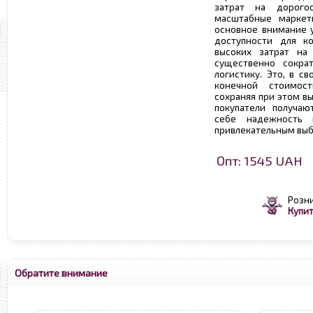
затрат на дорого
масштабные маркети
основное внимание у
доступности для ко
высоких затрат на 
существенно сокра
логистику. Это, в с
конечной стоимос
сохраняя при этом в
покупатели получаю
себе надежность 
привлекательным выб
Опт: 1545 UAH
Розн
Купит
Обратите внимание