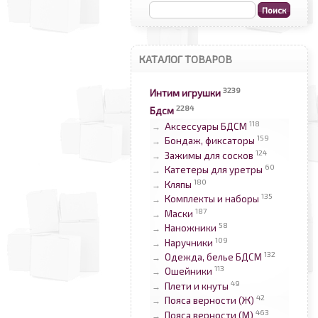
КАТАЛОГ ТОВАРОВ
3239
Интим игрушки
2284
Бдсм
118
Аксессуары БДСМ
→
159
Бондаж, фиксаторы
→
124
Зажимы для сосков
→
60
Катетеры для уретры
→
180
Кляпы
→
135
Комплекты и наборы
→
187
Маски
→
58
Наножники
→
109
Наручники
→
132
Одежда, белье БДСМ
→
113
Ошейники
→
49
Плети и кнуты
→
42
Пояса верности (Ж)
→
463
Пояса верности (М)
→