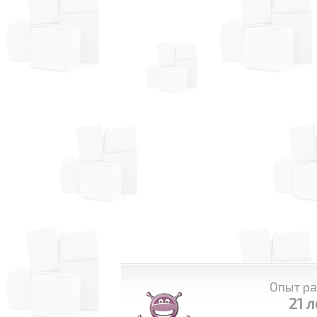
Опыт ра
21 л