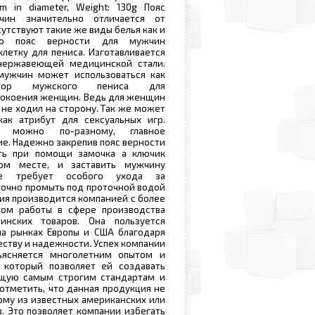
mm in diameter, Weight: 130g Пояс
чин значительно отличается от
сутствуют такие же виды белья как и
о пояс верности для мужчин
клетку для пениса. Изготавливается
нержавеющей медицинской стали.
мужчин может использоваться как
атор мужского пениса для
покоения женщин. Ведь для женщин
 не ходил на сторону. Так же может
как атрибут для сексуальных игр.
ть можно по-разному, главное
е. Надежно закрепив пояс верности
ть при помощи замочка а ключик
ом месте, и заставить мужчину
Не требует особого ухода за
точно промыть под проточной водой
ция производится компанией с более
ом работы в сфере производства
нских товаров. Она пользуется
а рынках Европы и США благодаря
еству и надежности. Успех компании
ъясняется многолетним опытом и
 который позволяет ей создавать
щую самым строгим стандартам и
отметить, что данная продукция не
му из известных американских или
. Это позволяет компании избегать