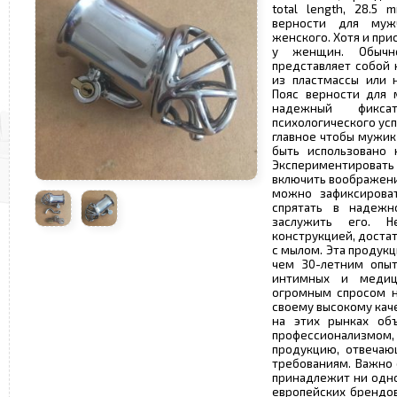
total length, 28.5 
верности для муж
женского. Хотя и при
у женщин. Обычн
представляет собой 
из пластмассы или 
Пояс верности для 
надежный фикс
психологического ус
главное чтобы мужик
быть использовано 
Экспериментирова
включить воображени
можно зафиксирова
спрятать в надежн
заслужить его. 
конструкцией, доста
с мылом. Эта продук
чем 30-летним опыт
интимных и медици
огромным спросом н
своему высокому кач
на этих рынках об
профессионализмом,
продукцию, отвечаю
требованиям. Важно 
принадлежит ни одно
европейских брендов