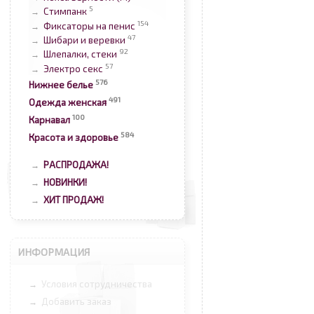
5
Стимпанк
→
154
Фиксаторы на пенис
→
47
Шибари и веревки
→
92
Шлепалки, стеки
→
57
Электро секс
→
576
Нижнее белье
491
Одежда женская
100
Карнавал
584
Красота и здоровье
РАСПРОДАЖА!
→
НОВИНКИ!
→
ХИТ ПРОДАЖ!
→
ИНФОРМАЦИЯ
Условия сотрудничества
→
Добавить заказ
→