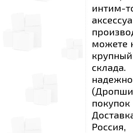
интим-
аксесс
произво
можете к
крупны
склада
надежно
(Дропш
покупо
Достав
Россия,