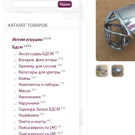
КАТАЛОГ ТОВАРОВ
3239
Интим игрушки
2284
Бдсм
118
Аксессуары БДСМ
→
159
Бондаж, фиксаторы
→
124
Зажимы для сосков
→
60
Катетеры для уретры
→
180
Кляпы
→
135
Комплекты и наборы
→
187
Маски
→
58
Наножники
→
109
Наручники
→
132
Одежда, белье БДСМ
→
113
Ошейники
→
49
Плети и кнуты
→
42
Пояса верности (Ж)
→
463
Пояса верности (М)
→