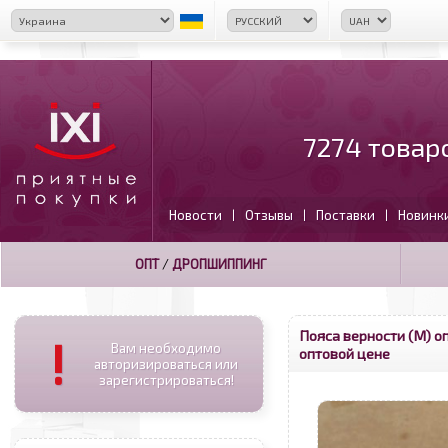
7274 товар
Новости
Отзывы
Поставки
Новинк
|
|
|
ОПТ
/
ДРОПШИППИНГ
Пояса верности (М) о
!
Вам необходимо
оптовой цене
авторизироваться или
зарегистрироваться!