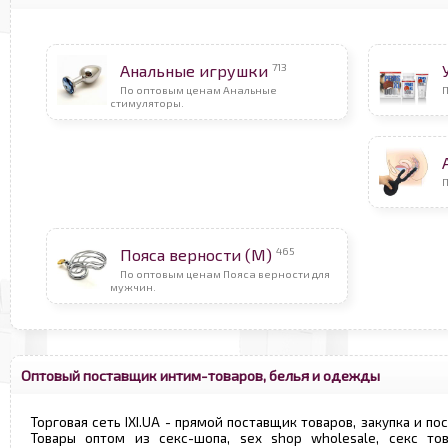
713
Анальные игрушки
По оптовым ценам Анальные
стимуляторы.
П
465
Пояса верности (М)
По оптовым ценам Пояса верности для
мужчин.
Оптовый поставщик интим-товаров, белья и одежды
Торговая сеть IXI.UA - прямой поставщик товаров, закупка и по
Товары оптом из секс-шопа, sex shop wholesale, секс т