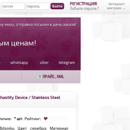
РЕГИСТРАЦИЯ!
Интернет
магазин →
Забыли пароль?
у миру, отправка посылки в день заказа!
вым ценам!
e
whatsapp
viber
telegram
ПРАЙС, XML
hastity Device / Stainless Steel
личие:
* шт.
Рейтинг:
Bdsm4u; Цвет серебро; Материал