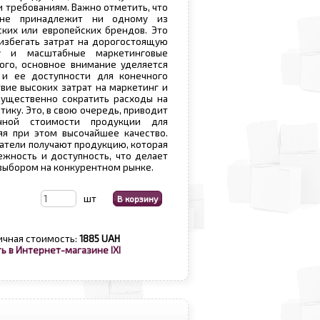
и требованиям. Важно отметить, что
 не принадлежит ни одному из
ких или европейских брендов. Это
избегать затрат на дорогостоящую
ку и масштабные маркетинговые
ого, основное внимание уделяется
 и ее доступности для конечного
твие высоких затрат на маркетинг и
существенно сократить расходы на
тику. Это, в свою очередь, приводит
ной стоимости продукции для
яя при этом высочайшее качество.
патели получают продукцию, которая
ежность и доступность, что делает
выбором на конкурентном рынке.
шт
ичная стоимость:
1885 UAH
ь в Интернет-магазине IXI