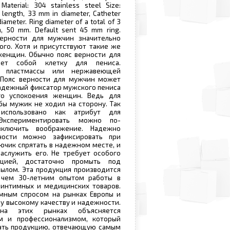
aterial: 304 stainless steel Size:
 length, 33 mm in diameter, Catheter
iameter. Ring diameter of a total of 3
, 50 mm. Default sent 45 mm ring.
верности для мужчин значительно
ого. Хотя и присутствуют такие же
женщин. Обычно пояс верности для
яет собой клетку для пениса.
из пластмассы или нержавеющей
 Пояс верности для мужчин может
надежный фиксатор мужского пениса
го успокоения женщин. Ведь для
ы мужик не ходил на сторону. Так
спользовано как атрибут для
 Экспериментировать можно по-
включить воображение. Надежно
ности можно зафиксировать при
ючик спрятать в надежном месте, и
аслужить его. Не требует особого
кцией, достаточно промыть под
ылом. Эта продукция производится
 чем 30-летним опытом работы в
 интимных и медицинских товаров.
омным спросом на рынках Европы и
у высокому качеству и надежности.
на этих рынках объясняется
м и профессионализмом, который
вать продукцию, отвечающую самым