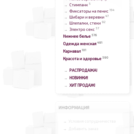
5
Стимпанк
→
154
Фиксаторы на пенис
→
47
Шибари и веревки
→
92
Шлепалки, стеки
→
57
Электро секс
→
576
Нижнее белье
491
Одежда женская
101
Карнавал
590
Красота и здоровье
РАСПРОДАЖА!
→
НОВИНКИ!
→
ХИТ ПРОДАЖ!
→
ИНФОРМАЦИЯ
Условия сотрудничества
→
Добавить заказ
→