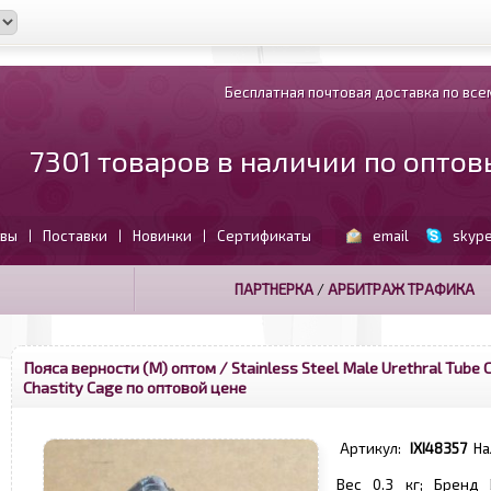
Бесплатная почтовая доставка по всем
7301 товаров в наличии по опто
вы
Поставки
Новинки
Сертификаты
email
skyp
|
|
|
ПАРТНЕРКА
/
АРБИТРАЖ ТРАФИКА
Пояса верности (М) оптом
/ Stainless Steel Male Urethral Tube C
Chastity Cage по оптовой цене
Артикул:
IXI48357
На
Вес 0.3 кг; Бренд 