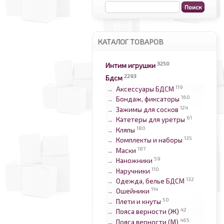
КАТАЛОГ ТОВАРОВ
3250
Интим игрушки
2293
Бдсм
119
Аксессуары БДСМ
→
160
Бондаж, фиксаторы
→
124
Зажимы для сосков
→
61
Катетеры для уретры
→
180
Кляпы
→
135
Комплекты и наборы
→
187
Маски
→
59
Наножники
→
110
Наручники
→
132
Одежда, белье БДСМ
→
114
Ошейники
→
50
Плети и кнуты
→
42
Пояса верности (Ж)
→
465
Пояса верности (М)
→