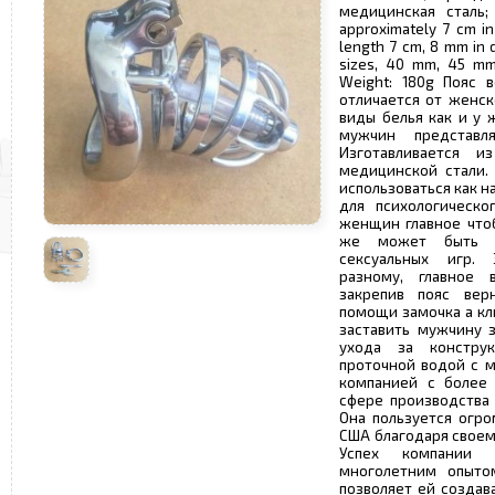
медицинская сталь; M
approximately 7 cm in
length 7 cm, 8 mm in d
sizes, 40 mm, 45 mm
Weight: 180g Пояс 
отличается от женск
виды белья как и у 
мужчин представл
Изготавливается 
медицинской стали.
использоваться как 
для психологическо
женщин главное чтоб
же может быть и
сексуальных игр.
разному, главное 
закрепив пояс вер
помощи замочка а кл
заставить мужчину з
ухода за констру
проточной водой с м
компанией с более
сфере производства
Она пользуется огр
США благодаря своем
Успех компании 
многолетним опыто
позволяет ей созда