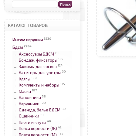
КАТАЛОГ ТОВАРОВ
3239
Интим игрушки
2284
Бдсм
118
Аксессуары БДСМ
→
159
Бондаж, фиксаторы
→
124
Зажимы для сосков
→
60
Катетеры для уретры
→
180
Кляпы
→
135
Комплекты и наборы
→
187
Маски
→
58
Наножники
→
109
Наручники
→
132
Одежда, белье БДСМ
→
113
Ошейники
→
49
Плети и кнуты
→
42
Пояса верности (Ж)
→
463
Пояса верности (М)
→