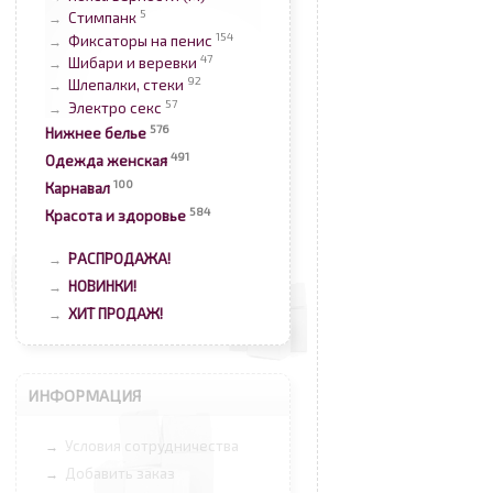
5
Стимпанк
→
154
Фиксаторы на пенис
→
47
Шибари и веревки
→
92
Шлепалки, стеки
→
57
Электро секс
→
576
Нижнее белье
491
Одежда женская
100
Карнавал
584
Красота и здоровье
РАСПРОДАЖА!
→
НОВИНКИ!
→
ХИТ ПРОДАЖ!
→
ИНФОРМАЦИЯ
Условия сотрудничества
→
Добавить заказ
→