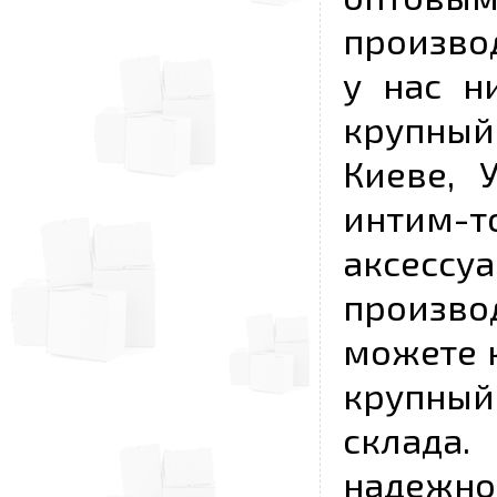
произво
у нас н
крупный
Киеве, 
интим-
аксесс
произво
можете к
крупны
склада
надежно