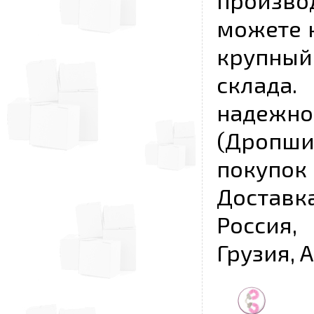
произво
можете к
крупны
склада
надежно
(Дропш
покупо
Достав
Россия,
Грузия, 