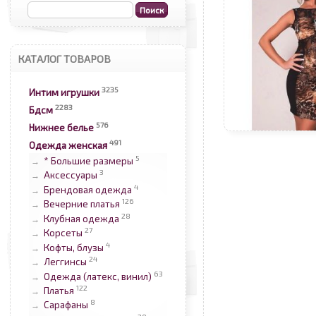
КАТАЛОГ ТОВАРОВ
3235
Интим игрушки
2283
Бдсм
576
Нижнее белье
491
Одежда женская
5
* Большие размеры
→
3
Аксессуары
→
4
Брендовая одежда
→
126
Вечерние платья
→
28
Клубная одежда
→
27
Корсеты
→
4
Кофты, блузы
→
24
Леггинсы
→
63
Одежда (латекс, винил)
→
122
Платья
→
8
Сарафаны
→