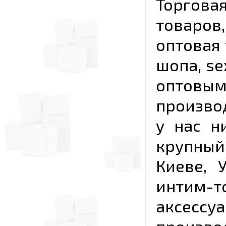
Торговая
товаров,
оптовая 
шопа, se
опто
произво
у нас н
крупный
Киеве, 
интим-
аксесс