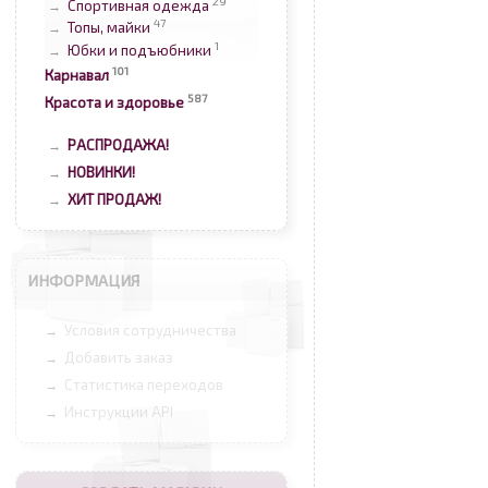
29
Спортивная одежда
→
47
Топы, майки
→
1
Юбки и подъюбники
→
101
Карнавал
587
Красота и здоровье
РАСПРОДАЖА!
→
НОВИНКИ!
→
ХИТ ПРОДАЖ!
→
ИНФОРМАЦИЯ
Условия сотрудничества
→
Добавить заказ
→
Статистика переходов
→
Инструкции API
→