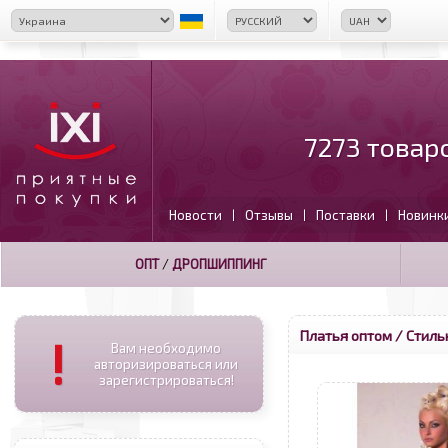
7273 товар
Новости
Отзывы
Поставки
Новинк
|
|
|
ОПТ
/
ДРОПШИППИНГ
Платья оптом
/ Стиль
!
Вам необходимо
авторизироваться или
зарегистрироваться!