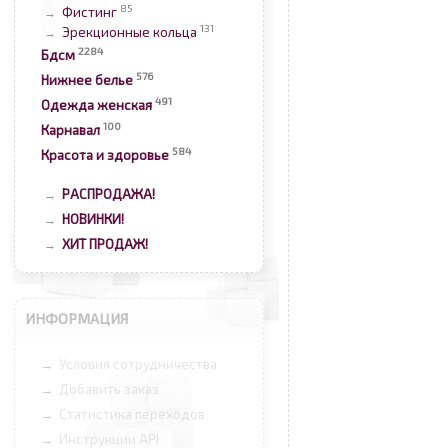
85
Фистинг
→
131
Эрекционные кольца
→
2284
Бдсм
576
Нижнее белье
491
Одежда женская
100
Карнавал
584
Красота и здоровье
РАСПРОДАЖА!
→
НОВИНКИ!
→
ХИТ ПРОДАЖ!
→
ИНФОРМАЦИЯ
Условия сотрудничества
→
Добавить заказ
→
Статистика переходов
→
Инструкции API
→