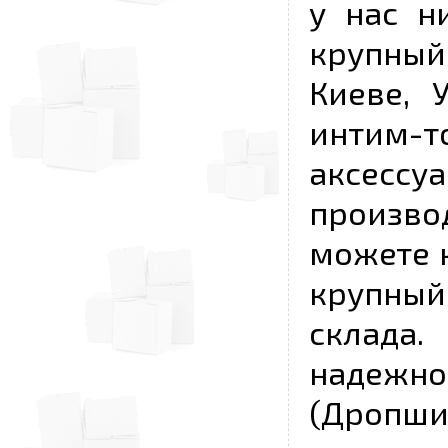
у нас н
крупный
Киеве, 
интим-
аксесс
произво
можете к
крупны
склада
надежно
(Дропш