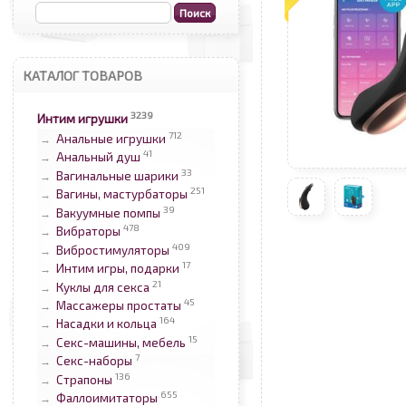
КАТАЛОГ ТОВАРОВ
3239
Интим игрушки
712
Анальные игрушки
→
41
Анальный душ
→
33
Вагинальные шарики
→
251
Вагины, мастурбаторы
→
39
Вакуумные помпы
→
478
Вибраторы
→
409
Вибростимуляторы
→
17
Интим игры, подарки
→
21
Куклы для секса
→
45
Массажеры простаты
→
164
Насадки и кольца
→
15
Секс-машины, мебель
→
7
Секс-наборы
→
136
Страпоны
→
655
Фаллоимитаторы
→