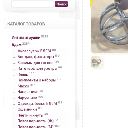
КАТАЛОГ ТОВАРОВ
3239
Интим игрушки
2284
Бдсм
118
Аксессуары БДСМ
→
159
Бондаж, фиксаторы
→
124
Зажимы для сосков
→
60
Катетеры для уретры
→
180
Кляпы
→
135
Комплекты и наборы
→
187
Маски
→
58
Наножники
→
109
Наручники
→
132
Одежда, белье БДСМ
→
113
Ошейники
→
49
Плети и кнуты
→
42
Пояса верности (Ж)
→
463
Пояса верности (М)
→