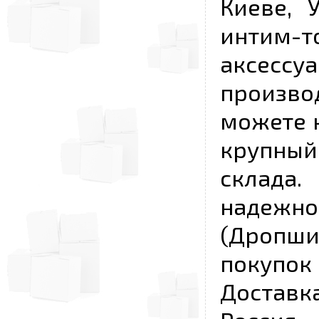
Киеве, 
интим-
аксесс
произво
можете к
крупны
склада
надежно
(Дропш
покупо
Достав