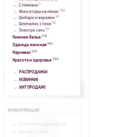
5
Стимпанк
→
154
Фиксаторы на пенис
→
47
Шибари и веревки
→
92
Шлепалки, стеки
→
57
Электро секс
→
576
Нижнее белье
491
Одежда женская
100
Карнавал
584
Красота и здоровье
РАСПРОДАЖА!
→
НОВИНКИ!
→
ХИТ ПРОДАЖ!
→
ИНФОРМАЦИЯ
Условия сотрудничества
→
Добавить заказ
→