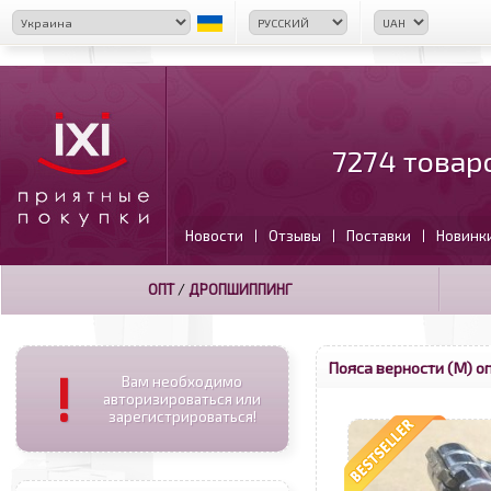
7274 товар
Новости
Отзывы
Поставки
Новинк
|
|
|
ОПТ
/
ДРОПШИППИНГ
Пояса верности (М) о
!
Вам необходимо
авторизироваться или
зарегистрироваться!