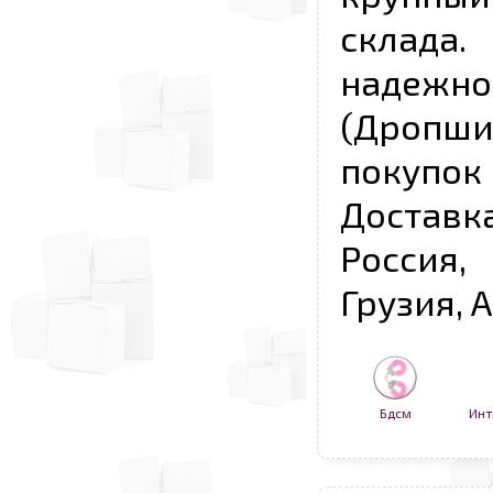
склада
надежно
(Дропш
покупо
Достав
Россия,
Грузия, 
Бдсм
Инт