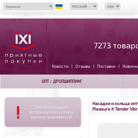
7273 товар
Новости
Отзывы
Поставки
Новинк
|
|
|
ОПТ
/
ДРОПШИППИНГ
Насадки и кольца оп
!
Вам необходимо
Pleasure X Tender Vib
авторизироваться или
зарегистрироваться!