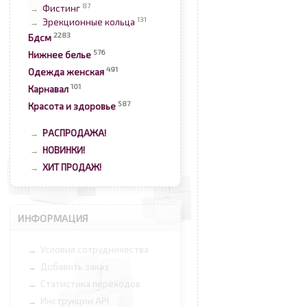
87
Фистинг
→
131
Эрекционные кольца
→
2283
Бдсм
576
Нижнее белье
491
Одежда женская
101
Карнавал
587
Красота и здоровье
РАСПРОДАЖА!
→
НОВИНКИ!
→
ХИТ ПРОДАЖ!
→
ИНФОРМАЦИЯ
Условия сотрудничества
→
Добавить заказ
→
Статистика переходов
→
Инструкции API
→