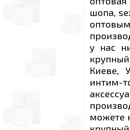
оптовая 
шопа, se
опто
произво
у нас н
крупный
Киеве, 
интим-
аксесс
произво
можете к
крупны