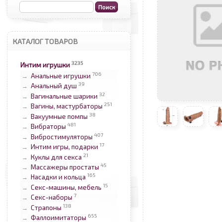
КАТАЛОГ ТОВАРОВ
3235
Интим игрушки
706
Анальные игрушки
→
39
Анальный душ
→
32
Вагинальные шарики
→
251
Вагины, мастурбаторы
→
38
Вакуумные помпы
→
481
Вибраторы
→
407
Вибростимуляторы
→
17
Интим игры, подарки
→
21
Куклы для секса
→
45
Массажеры простаты
→
165
Насадки и кольца
→
15
Секс-машины, мебель
→
7
Секс-наборы
→
138
Страпоны
→
655
Фаллоимитаторы
→