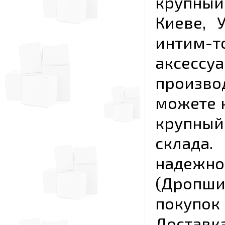
крупный
Киеве, 
интим-
аксесс
произво
можете к
крупны
склада
надежно
(Дропш
покупо
Достав