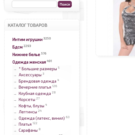
КАТАЛОГ ТОВАРОВ
3250
Интим игрушки
2293
Бдсм
576
Нижнее белье
491
Одежда женская
5
* Большие размеры
→
3
Аксессуары
→
4
Брендовая одежда
→
126
Вечерние платья
→
28
Клубная одежда
→
27
Корсеты
→
4
Кофты, блузы
→
24
Леггинсы
→
63
Одежда (латекс, винил)
→
122
Платья
→
8
Сарафаны
→