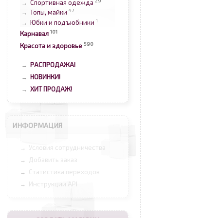
29
Спортивная одежда
→
47
Топы, майки
→
1
Юбки и подъюбники
→
101
Карнавал
590
Красота и здоровье
РАСПРОДАЖА!
→
НОВИНКИ!
→
ХИТ ПРОДАЖ!
→
ИНФОРМАЦИЯ
Условия сотрудничества
→
Добавить заказ
→
Статистика переходов
→
Инструкции API
→