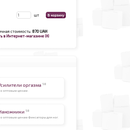
шт
ичная стоимость:
870 UAH
ь в Интернет-магазине IXI
58
Усилители оргазма
о оптовым ценам .
58
Наножники
о оптовым ценам Фиксаторы для ног.