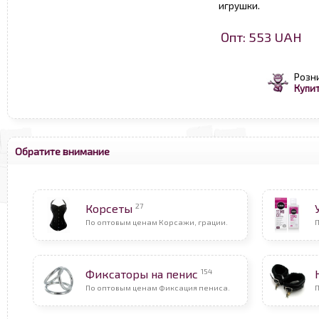
игрушки.
Опт: 553 UAH
Розн
Купит
Обратите внимание
27
Корсеты
По оптовым ценам Корсажи, грации.
П
154
Фиксаторы на пенис
По оптовым ценам Фиксация пениса.
П