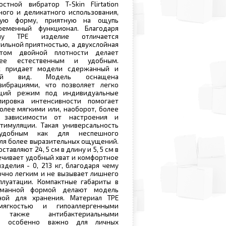
стной вибратор T-Skin Flirtation
ого и деликатного использования,
чную форму, приятную на ощупь
ременный функционал. Благодаря
лу TPE изделие отличается
тильной приятностью, а двухслойная
ктом двойной плотности делает
лее естественным и удобным.
к придает модели сдержанный и
ний вид. Модель оснащена
ибрациями, что позволяет легко
ящий режим под индивидуальные
лировка интенсивности помогает
лее мягкими или, наоборот, более
зависимости от настроения и
тимуляции. Такая универсальность
удобным как для неспешного
 для более выразительных ощущений.
тавляют 24, 5 см в длину и 5, 5 см в
ечивает удобный хват и комфортное
зделия - 0, 213 кг, благодаря чему
очно легким и не вызывает лишнего
плуатации. Компактные габариты в
уманной формой делают модель
ной для хранения. Материал TPE
ягкостью и гипоаллергенными
также антибактериальными
то особенно важно для личных