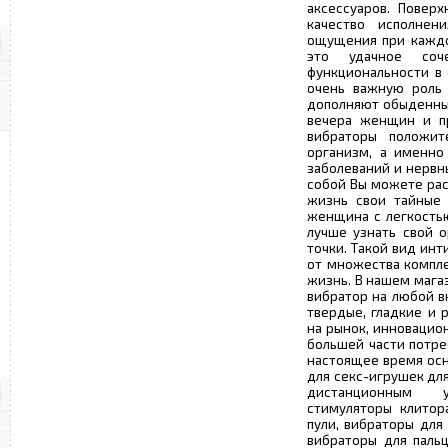
аксессуаров. Поверх
качество исполнен
ощущения при каждом 
это удачное соч
функциональности в
очень важную роль 
дополняют обыденный
вечера женщин и п
вибраторы положит
организм, а именно
заболеваний и нервн
собой Вы можете рас
жизнь свои тайные 
женщина с легкостью
лучше узнать свой 
точки. Такой вид ин
от множества компле
жизнь. В нашем мага
вибратор на любой в
твердые, гладкие и 
на рынок, инновацио
большей части потре
настоящее время осн
для секс-игрушек для
дистанционным у
стимуляторы клитор
пули, вибраторы для
вибраторы для паль