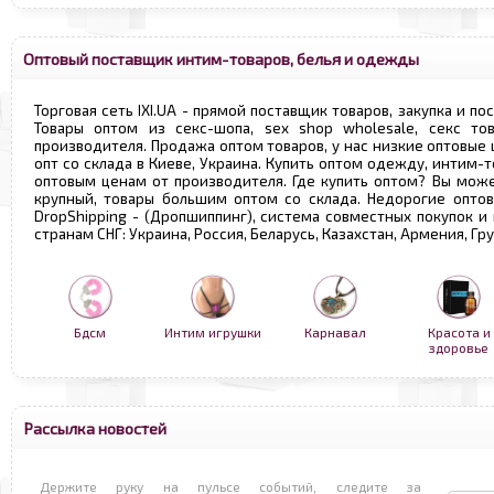
Оптовый поставщик интим-товаров, белья и одежды
Торговая сеть IXI.UA - прямой поставщик товаров, закупка и по
Товары оптом из секс-шопа, sex shop wholesale, секс т
производителя. Продажа оптом товаров, у нас низкие оптовые
опт со склада в Киеве, Украина. Купить оптом одежду, интим-т
оптовым ценам от производителя. Где купить оптом? Вы може
крупный, товары большим оптом со склада. Недорогие опто
DropShipping - (Дропшиппинг), система совместных покупок и
странам СНГ: Украина, Россия, Беларусь, Казахстан, Армения, Г
Бдсм
Интим игрушки
Карнавал
Красота и
здоровье
Рассылка новостей
Держите руку на пульсе событий, следите за