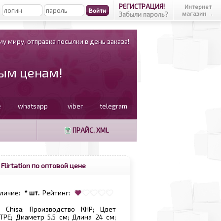
РЕГИСТРАЦИЯ!
Интернет
магазин →
Забыли пароль?
у миру, отправка посылки в день заказа!
вым ценам!
e
whatsapp
viber
telegram
ПРАЙС, XML
lirtation по оптовой цене
аличие:
* шт.
Рейтинг:
 Chisa; Производство КНР; Цвет
TPE; Диаметр 5.5 см; Длина 24 см;