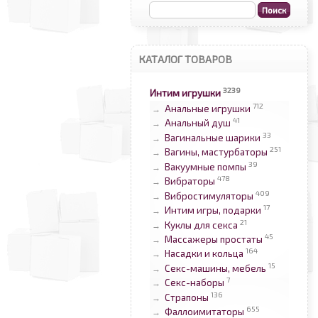
КАТАЛОГ ТОВАРОВ
3239
Интим игрушки
712
Анальные игрушки
→
41
Анальный душ
→
33
Вагинальные шарики
→
251
Вагины, мастурбаторы
→
39
Вакуумные помпы
→
478
Вибраторы
→
409
Вибростимуляторы
→
17
Интим игры, подарки
→
21
Куклы для секса
→
45
Массажеры простаты
→
164
Насадки и кольца
→
15
Секс-машины, мебель
→
7
Секс-наборы
→
136
Страпоны
→
655
Фаллоимитаторы
→