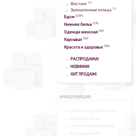
85
Фистинг
→
131
Эрекционные кольца
→
2284
Бдсм
576
Нижнее белье
491
Одежда женская
100
Карнавал
584
Красота и здоровье
РАСПРОДАЖА!
→
НОВИНКИ!
→
ХИТ ПРОДАЖ!
→
ИНФОРМАЦИЯ
Условия сотрудничества
→
Добавить заказ
→
Статистика переходов
→
Инструкции API
→