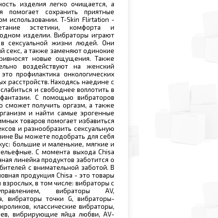
ность изделия легко очищается, а
ия помогает сохранить приятные
использовании. T-Skin Flirtation -
етание эстетики, комфорта и
 одном изделии. Вибраторы играют
в сексуальной жизни людей. Они
 секс, а также заменяют одинокие
ривносят новые ощущения. Также
ельно воздействуют на женский
 это профилактика онкологических
ых расстройств. Находясь наедине с
слабиться и свободнее воплотить в
фантазии. С помощью вибраторов
 сможет получить оргазм, а также
организм и найти самые эрогенные
тимных товаров помогает избавиться
ксов и разнообразить сексуальную
зине Вы можете подобрать для себя
кус: большие и маленькие, мягкие и
рельефные. С момента выхода Chisa
нная линейка продуктов заботится о
бителей с внимательной заботой. В
овная продукция Chisa - это товары
 взрослых, в том числе: вибраторы с
правлением, вибраторы AV,
а, вибраторы точки G, вибраторы-
 кроликов, классические вибраторы,
цев, вибрирующие яйца любви, AV-