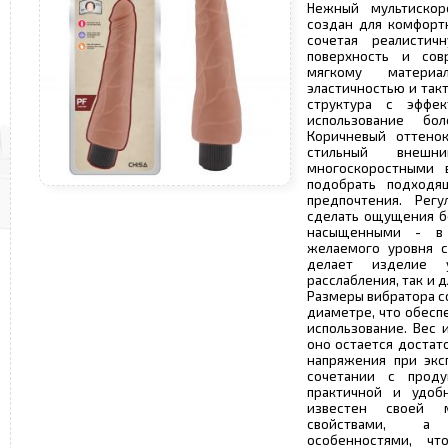
Нежный мультискоро
создан для комфортн
сочетая реалисти
поверхность и сов
мягкому материа
эластичностью и так
структура с эффе
использование бо
Коричневый оттено
стильный внеш
многоскоростными в
подобрать подход
предпочтения. Регу
сделать ощущения бо
насыщенными - в 
желаемого уровня с
делает изделие 
расслабления, так и
Размеры вибратора сос
диаметре, что обесп
использование. Вес и
оно остается достат
напряжения при экс
сочетании с прод
практичной и удоб
известен своей м
свойствами, а 
особенностями, ч