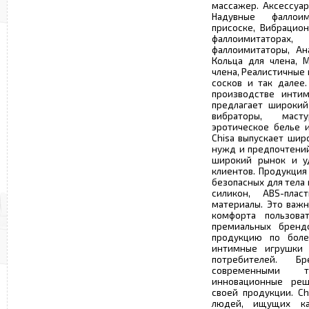
массажер. Аксессуар
Надувные фаллои
присоске, Вибрацио
фаллоимитаторах
фаллоимитаторы, Ан
Кольца для члена, 
члена, Реалистичные
сосков и так далее.
производстве интим
предлагает широкий
вибраторы, маст
эротическое белье и
Chisa выпускает шир
нужд и предпочтений
широкий рынок и уд
клиентов. Продукция
безопасных для тела
силикон, ABS-пла
материалы. Это важн
комфорта пользова
премиальных брендо
продукцию по боле
интимные игрушки 
потребителей. Б
современными 
инновационные реш
своей продукции. Ch
людей, ищущих ка