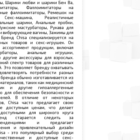
ы, Шарики любви и шарики Бен Ва,
митаторы, Фаллоимитаторы на
нные фаллоимитаторы, Ремешок на
, Секс-машина, Реалистичные
альные шарики, Анальные пробки,
Мужские мастурбаторы, Рукава для
 и вибрирующие вагины, Зажимы для
 Бренд Chisa специализируется на
ных товаров и секс-игрушек. Он
 ассортимент продукции, включая
урбаторы, анальные игрушки,
 другие аксессуары для взрослых.
окий спектр товаров для различных
. Это позволяет бренду охватывать
овлетворять потребности разных
 бренда обычно изготавливается из
 материалов, таких как медицинский
стик и другие гипоаллергенные
о для обеспечения безопасности и
телей. В отличие от некоторых
в, Chisa часто предлагает свою
е доступным ценам, что делает
доступными для широкого круга
ренд старается следить за
тенденциями и предлагает
ения и привлекательный дизайн
isa - это популярный выбор среди
чественные и доступные секс-