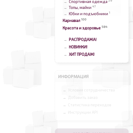
29
Спортивная одежда
→
47
Топы, майки
→
1
Юбки и подъюбники
→
100
Карнавал
584
Красота и здоровье
РАСПРОДАЖА!
→
НОВИНКИ!
→
ХИТ ПРОДАЖ!
→
ИНФОРМАЦИЯ
Условия сотрудничества
→
Добавить заказ
→
Статистика переходов
→
Инструкции API
→