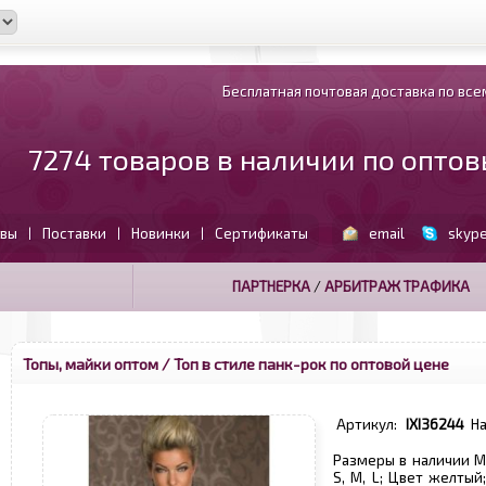
Бесплатная почтовая доставка по всем
7274 товаров в наличии по опто
вы
Поставки
Новинки
Сертификаты
email
skyp
|
|
|
ПАРТНЕРКА
/
АРБИТРАЖ ТРАФИКА
Топы, майки оптом
/ Топ в стиле панк-рок по оптовой цене
Артикул:
IXI36244
Н
Размеры в наличии M; 
S, M, L; Цвет желты