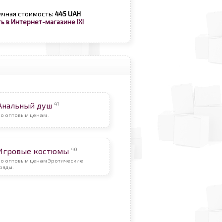
ичная стоимость:
445 UAH
ь в Интернет-магазине IXI
41
Анальный душ
о оптовым ценам .
40
Игровые костюмы
По оптовым ценам Эротические
ряды.