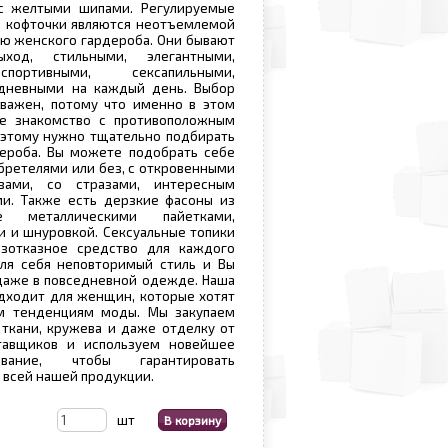
с желтыми шипами. Регулируемые
и, кофточки являются неотъемлемой
ю женского гардероба. Они бывают
ход, стильными, элегантными,
спортивными, сексапильными,
дневными на каждый день. Выбор
 важен, потому что именно в этом
е знакомство с противоположным
оэтому нужно тщательно подбирать
дероба. Вы можете подобрать себе
бретелями или без, с откровенными
зами, со стразами, интересным
ми. Также есть дерзкие фасоны из
е металлическими пайетками,
и и шнуровкой. Сексуальные топики
зотказное средство для каждого
ля себя неповторимый стиль и Вы
даже в повседневной одежде. Наша
дходит для женщин, которые хотят
м тенденциям моды. Мы закупаем
ткани, кружева и даже отделку от
тавщиков и используем новейшее
вание, чтобы гарантировать
 всей нашей продукции.
шт