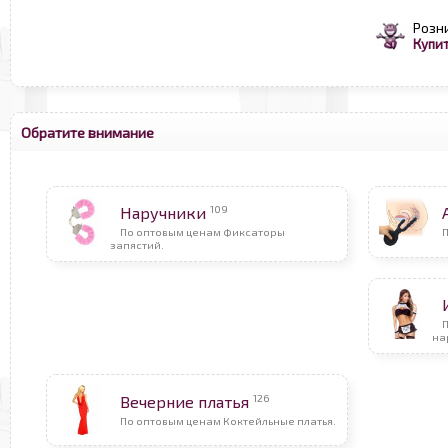
Розн
Купит
Обратите внимание
109
Наручники
По оптовым ценам Фиксаторы
П
запястий.
на
126
Вечерние платья
По оптовым ценам Коктейльные платья.