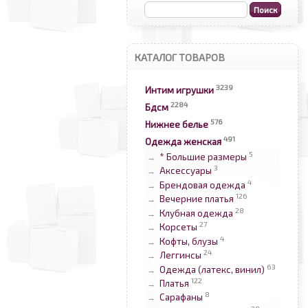
КАТАЛОГ ТОВАРОВ
3239
Интим игрушки
2284
Бдсм
576
Нижнее белье
491
Одежда женская
5
* Большие размеры
→
3
Аксессуары
→
4
Брендовая одежда
→
126
Вечерние платья
→
28
Клубная одежда
→
27
Корсеты
→
4
Кофты, блузы
→
24
Леггинсы
→
63
Одежда (латекс, винил)
→
122
Платья
→
8
Сарафаны
→