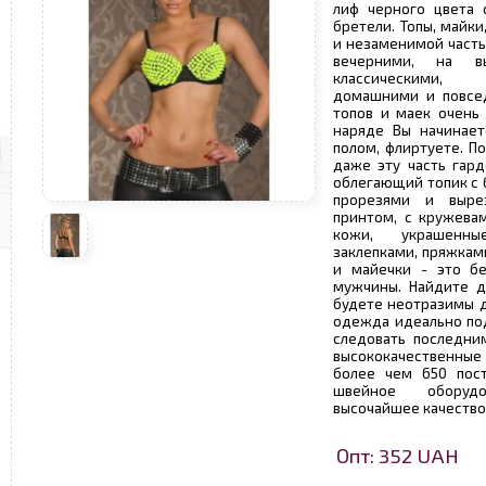
лиф черного цвета 
бретели. Топы, майк
и незаменимой часть
вечерними, на вы
классическими, 
домашними и повсе
топов и маек очень
наряде Вы начинает
полом, флиртуете. П
даже эту часть гар
облегающий топик с 
прорезями и выре
принтом, с кружева
кожи, украшенны
заклепками, пряжкам
и майечки - это бе
мужчины. Найдите д
будете неотразимы 
одежда идеально по
следовать последни
высококачественные 
более чем 650 пос
швейное оборудо
высочайшее качество
Опт: 352 UAH