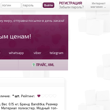
РЕГИСТРАЦИЯ!
Интернет
магазин →
Забыли пароль?
у миру, отправка посылки в день заказа!
вым ценам!
e
whatsapp
viber
telegram
ПРАЙС, XML
аличие:
* шт.
Рейтинг:
Вес 0.15 кг; Бренд Banditka; Размер
й; Материал полиэстер; Модный топ-