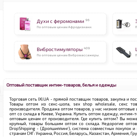
96
Духи с феромонами
По оптовым ценам Афродизиаки.
409
Вибростимуляторы
По оптовым ценам Вибромассажеры.
Оптовый поставщик интим-товаров, белья и одежды
Торговая сеть IXI.UA - прямой поставщик товаров, закупка и по
Товары оптом из секс-шопа, sex shop wholesale, секс т
производителя. Продажа оптом товаров, у нас низкие оптовые
опт со склада в Киеве, Украина. Купить оптом одежду, интим-т
оптовым ценам от производителя. Где купить оптом? Вы може
крупный, товары большим оптом со склада. Недорогие опто
DropShipping - (Дропшиппинг), система совместных покупок и
странам СНГ: Украина, Россия, Беларусь, Казахстан, Армения, Г