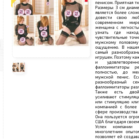
пенисом. Приятная т
Размеры: 3 см диаме
является более слож
довести свою лю
современном мире
женщина с легкость
узнать где нахо
чувствительные точ
мужскому половому
ощущению. В нашем
самый разнообразн
игрушек. Поэтому ка
и удовлетворен
фаллоимитаторы ре
полностью, до ме
мужской пенис. Е
разнообразный с
фаллоимитаторы раз
Также есть двой
усиливают стимуляц
или стимуляцию кли
компанией с более
сфере производства
Она пользуется огр
США благодаря своем
Успех компании 
многолетним опыто
позволяет ей созда