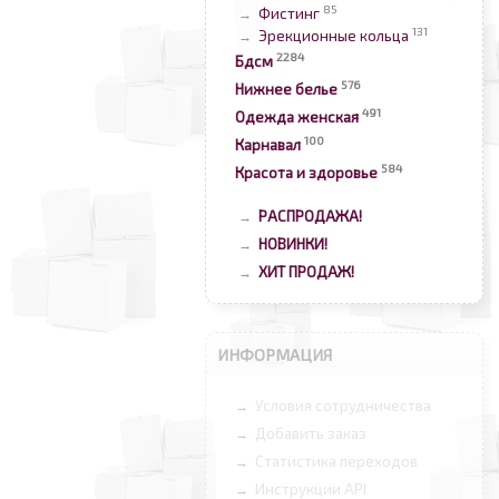
85
Фистинг
→
131
Эрекционные кольца
→
2284
Бдсм
576
Нижнее белье
491
Одежда женская
100
Карнавал
584
Красота и здоровье
РАСПРОДАЖА!
→
НОВИНКИ!
→
ХИТ ПРОДАЖ!
→
ИНФОРМАЦИЯ
Условия сотрудничества
→
Добавить заказ
→
Статистика переходов
→
Инструкции API
→