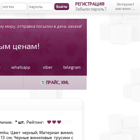
РЕГИСТРАЦИЯ!
Интернет
магазин →
Забыли пароль?
у миру, отправка посылки в день заказа!
вым ценам!
e
whatsapp
viber
telegram
ПРАЙС, XML
личие:
* шт.
Рейтинг:
sm4u; Цвет черный; Материал винил;
 13 см; Черные виниловые трусики с