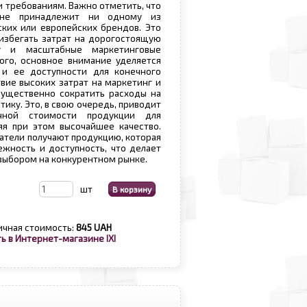
и требованиям. Важно отметить, что
 не принадлежит ни одному из
ких или европейских брендов. Это
избегать затрат на дорогостоящую
ку и масштабные маркетинговые
ого, основное внимание уделяется
 и ее доступности для конечного
твие высоких затрат на маркетинг и
существенно сократить расходы на
тику. Это, в свою очередь, приводит
ной стоимости продукции для
яя при этом высочайшее качество.
патели получают продукцию, которая
ежность и доступность, что делает
выбором на конкурентном рынке.
шт
ичная стоимость:
845 UAH
ь в Интернет-магазине IXI