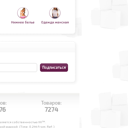
Нижнее белье
Одежда женская
ов:
Товаров:
76
7274
ляется собственностью IXI™.
маркой. (Time: 0.244 From: Ref: )