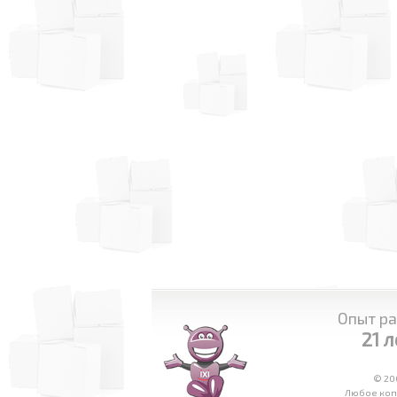
Опыт ра
21 л
© 20
Любое копи