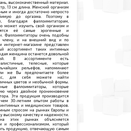
кань, высококачественный материал.
тр, 13 см длина. Женский организм
ным и иногда достаточно непросто
бимую до оргазма. Поэтому в
, благодаря фаллоимитаторам,
ю может изучить свой организм и
дятся её самые эрогенные и
ки. Фаллоимитаторы очень подобны
 члену, и на внешний вид и по
 интернет-магазине представлен
ый ассортимент таких интимных
ждая женщина останется довольной
ной. В ассортименте есть
алистичные, телесные, которые
льчайших рельефов, напоминают
сли же Вы предпочитаете более
екс, для себя можете найти
личных цветов и необычной формы.
ные фаллоимитаторы, которые
ию через двойное проникновение
тора. Эта продукция производится
 чем 30-летним опытом работы в
 интимных и медицинских товаров.
омным спросом на рынках Европы и
у высокому качеству и надежности.
на этих рынках объясняется
м и профессионализмом, который
вать продукцию, отвечающую самым