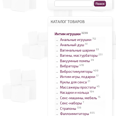
КАТАЛОГ ТОВАРОВ
3239
Интим игрушки
712
Анальные игрушки
→
41
Анальный душ
→
33
Вагинальные шарики
→
251
Вагины, мастурбаторы
→
39
Вакуумные помпы
→
478
Вибраторы
→
409
Вибростимуляторы
→
17
Интим игры, подарки
→
21
Куклы для секса
→
45
Массажеры простаты
→
164
Насадки и кольца
→
15
Секс-машины, мебель
→
7
Секс-наборы
→
136
Страпоны
→
655
Фаллоимитаторы
→