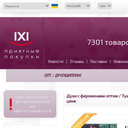
7301 товар
Новости
Отзывы
Поставки
Новинк
|
|
|
ОПТ
/
ДРОПШИППИНГ
Духи с феромонами оптом
/ Ту
!
Вам необходимо
цене
авторизироваться
или
зарегистрироваться!