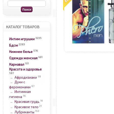
КАТАЛОГ ТОВАРОВ
3235
Интим игрушки
2283
Бдсм
576
Нижнее белье
491
Одежда женская
101
Карнавал
Красота и здоровье
587
38
Афродизиаки
→
Духи с
→
97
феромонами
Интимная
→
16
гигиена
16
Красивая грудь
→
21
Красивое тело
→
153
Лубриканты
→