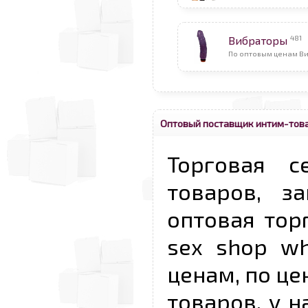
481
Вибраторы
По оптовым ценам В
Оптовый поставщик интим-това
Торговая с
товаров, з
оптовая тор
sex shop wh
ценам, по ц
товаров, у 