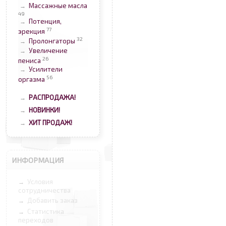
Массажные масла
→
49
Потенция,
→
77
эрекция
32
Пролонгаторы
→
Увеличение
→
26
пениса
Усилители
→
56
оргазма
РАСПРОДАЖА!
→
НОВИНКИ!
→
ХИТ ПРОДАЖ!
→
ИНФОРМАЦИЯ
Условия
→
сотрудничества
Добавить заказ
→
Статистика
→
переходов