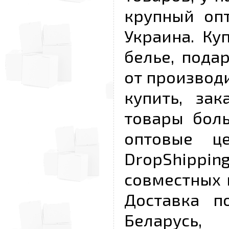
крупный опт
Украина. Ку
белье, пода
от производи
купить, за
товары бол
оптовые ц
DropShipp
совместных 
Доставка п
Беларусь,