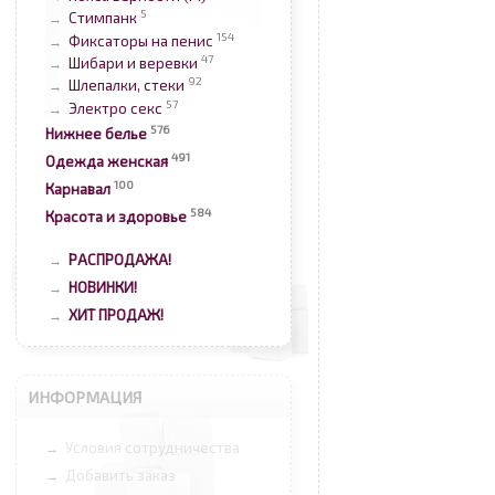
5
Стимпанк
→
154
Фиксаторы на пенис
→
47
Шибари и веревки
→
92
Шлепалки, стеки
→
57
Электро секс
→
576
Нижнее белье
491
Одежда женская
100
Карнавал
584
Красота и здоровье
РАСПРОДАЖА!
→
НОВИНКИ!
→
ХИТ ПРОДАЖ!
→
ИНФОРМАЦИЯ
Условия сотрудничества
→
Добавить заказ
→