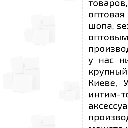
товаров,
оптовая 
шопа, se
опто
произво
у нас н
крупный
Киеве, 
интим-
аксесс
произво