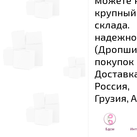
можете к
крупны
склада
надежно
(Дропш
покупо
Достав
Россия,
Грузия, 
Бдсм
Инт