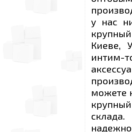
произво
у нас н
крупный
Киеве, 
интим-
аксесс
произво
можете к
крупны
склада
надежно