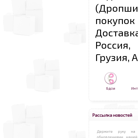
(Дропш
покупо
Достав
Россия,
Грузия, 
Бдсм
Инт
Рассылка новостей
Держите руку на 
обновлениями нашей