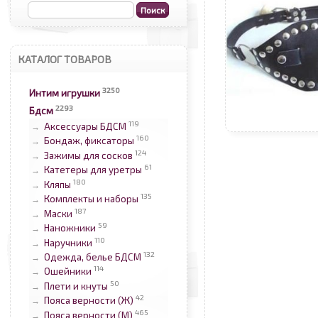
КАТАЛОГ ТОВАРОВ
3250
Интим игрушки
2293
Бдсм
119
Аксессуары БДСМ
→
160
Бондаж, фиксаторы
→
124
Зажимы для сосков
→
61
Катетеры для уретры
→
180
Кляпы
→
135
Комплекты и наборы
→
187
Маски
→
59
Наножники
→
110
Наручники
→
132
Одежда, белье БДСМ
→
114
Ошейники
→
50
Плети и кнуты
→
42
Пояса верности (Ж)
→
465
Пояса верности (М)
→