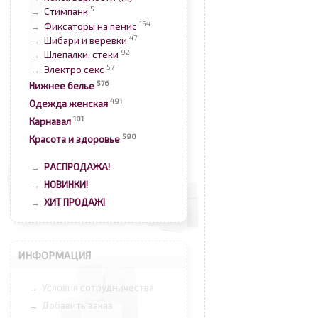
5
Стимпанк
→
154
Фиксаторы на пенис
→
47
Шибари и веревки
→
92
Шлепалки, стеки
→
57
Электро секс
→
576
Нижнее белье
491
Одежда женская
101
Карнавал
590
Красота и здоровье
РАСПРОДАЖА!
→
НОВИНКИ!
→
ХИТ ПРОДАЖ!
→
ИНФОРМАЦИЯ
Условия сотрудничества
→
Добавить заказ
→