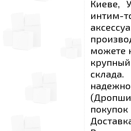
Киеве, 
интим-
аксесс
произво
можете к
крупны
склада
надежно
(Дропш
покупо
Достав