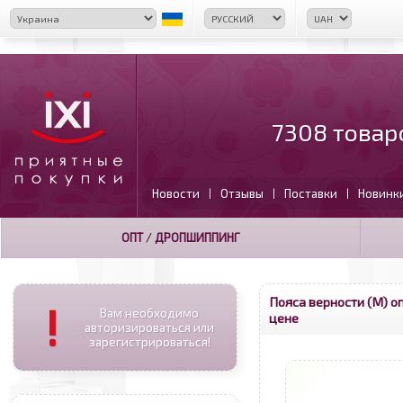
7308 товар
Новости
Отзывы
Поставки
Новинк
|
|
|
ОПТ
/
ДРОПШИППИНГ
Пояса верности (М) о
!
Вам необходимо
цене
авторизироваться или
зарегистрироваться!