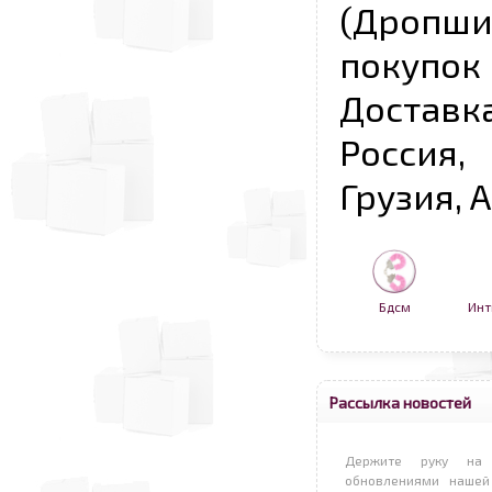
(Дропш
покупо
Достав
Россия,
Грузия, 
Бдсм
Инт
Рассылка новостей
Держите руку на 
обновлениями нашей