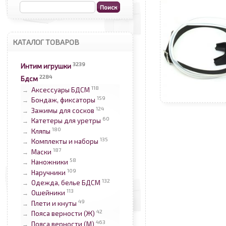
КАТАЛОГ ТОВАРОВ
3239
Интим игрушки
2284
Бдсм
118
Аксессуары БДСМ
→
159
Бондаж, фиксаторы
→
124
Зажимы для сосков
→
60
Катетеры для уретры
→
180
Кляпы
→
135
Комплекты и наборы
→
187
Маски
→
58
Наножники
→
109
Наручники
→
132
Одежда, белье БДСМ
→
113
Ошейники
→
49
Плети и кнуты
→
42
Пояса верности (Ж)
→
463
Пояса верности (М)
→