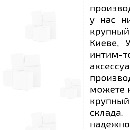
произво
у нас н
крупный
Киеве, 
интим-
аксесс
произво
можете к
крупны
склада
надежно