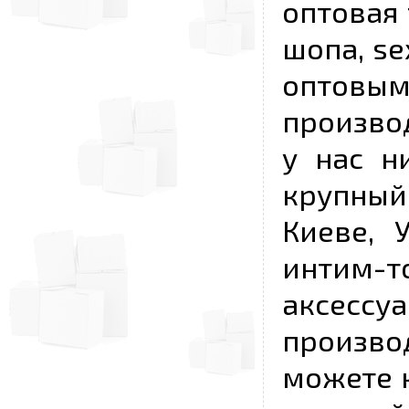
оптовая 
шопа, se
опто
произво
у нас н
крупный
Киеве, 
интим-
аксесс
произво
можете к