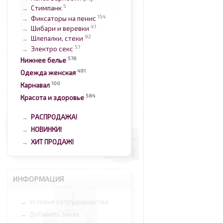
5
Стимпанк
→
154
Фиксаторы на пенис
→
47
Шибари и веревки
→
92
Шлепалки, стеки
→
57
Электро секс
→
576
Нижнее белье
491
Одежда женская
100
Карнавал
584
Красота и здоровье
РАСПРОДАЖА!
→
НОВИНКИ!
→
ХИТ ПРОДАЖ!
→
ИНФОРМАЦИЯ
Условия сотрудничества
→
Добавить заказ
→