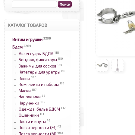
КАТАЛОГ ТОВАРОВ
3239
Интим игрушки
2284
Бдсм
118
Аксессуары БДСМ
→
159
Бондаж, фиксаторы
→
124
Зажимы для сосков
→
60
Катетеры для уретры
→
180
Кляпы
→
135
Комплекты и наборы
→
187
Маски
→
58
Наножники
→
109
Наручники
→
132
Одежда, белье БДСМ
→
113
Ошейники
→
49
Плети и кнуты
→
42
Пояса верности (Ж)
→
463
Пояса верности (М)
→