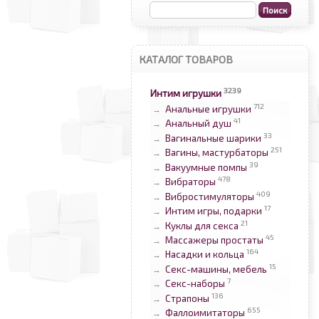
КАТАЛОГ ТОВАРОВ
3239
Интим игрушки
712
Анальные игрушки
→
41
Анальный душ
→
33
Вагинальные шарики
→
251
Вагины, мастурбаторы
→
39
Вакуумные помпы
→
478
Вибраторы
→
409
Вибростимуляторы
→
17
Интим игры, подарки
→
21
Куклы для секса
→
45
Массажеры простаты
→
164
Насадки и кольца
→
15
Секс-машины, мебель
→
7
Секс-наборы
→
136
Страпоны
→
655
Фаллоимитаторы
→