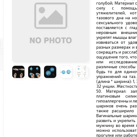
голубой; Материал 
силу с помощь
утяжелителей, ко
тазового дна на н
сексуального удов
поставляется с гл
неровным внешни
укрепят мышцы влага
извиваться от удов
разных размерах и 
сокращать и рассла
ощущение того, что 
или исследовани
различные способы 
будь то для одино
упражнений на таз.
(длина * ширина): 1, 36
32 унции. Жесткост
50. Материал: з
платиновым силик
гипоаллергенны и л
шариков очень раз
также расширило 
Вагинальные шарики
развить и укрепить
мужчину во время п
можно использоват
прогулке или работ