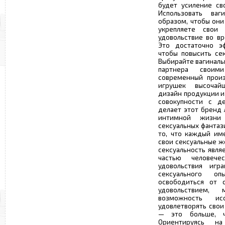
будет усиление св
Использовать ва
образом, чтобы они
укрепляете свои
удовольствие во вр
Это достаточно э
чтобы повысить се
Выбирайте вагиналь
партнера своим
современный прои
игрушек высочайш
дизайн продукции и
совокупности с д
делает этот бренд
интимной жизни
сексуальных фантази
то, что каждый им
свои сексуальные ж
сексуальность явля
частью человеч
удовольствия иг
сексуального о
освободиться от 
удовольствием
возможность и
удовлетворять свои
— это больше, ч
Ориентируясь на