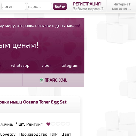
РЕГИСТРАЦИЯ!
Интернет
магазин →
Забыли пароль?
у миру, отправка посылки в день заказа!
вым ценам!
e
whatsapp
viber
telegram
ПРАЙС, XML
овки мышц Oceans Toner Egg Set
аличие:
* шт.
Рейтинг:
 Lovetoy; Производство КНР; Цвет