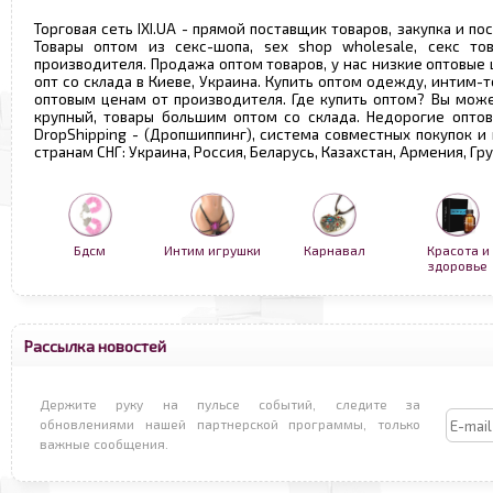
Торговая сеть IXI.UA - прямой поставщик товаров, закупка и по
Товары оптом из секс-шопа, sex shop wholesale, секс т
производителя. Продажа оптом товаров, у нас низкие оптовые
опт со склада в Киеве, Украина. Купить оптом одежду, интим-т
оптовым ценам от производителя. Где купить оптом? Вы може
крупный, товары большим оптом со склада. Недорогие опто
DropShipping - (Дропшиппинг), система совместных покупок и
странам СНГ: Украина, Россия, Беларусь, Казахстан, Армения, Г
Бдсм
Интим игрушки
Карнавал
Красота и
здоровье
Рассылка новостей
Держите руку на пульсе событий, следите за
обновлениями нашей партнерской программы, только
важные сообщения.