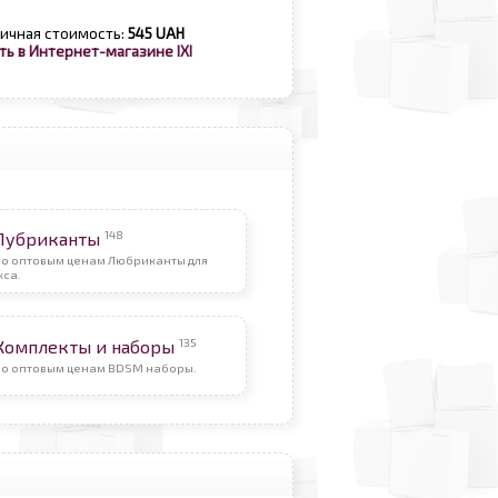
ичная стоимость:
545 UAH
ть в Интернет-магазине IXI
148
Лубриканты
По оптовым ценам Любриканты для
кса.
135
Комплекты и наборы
По оптовым ценам BDSM наборы.