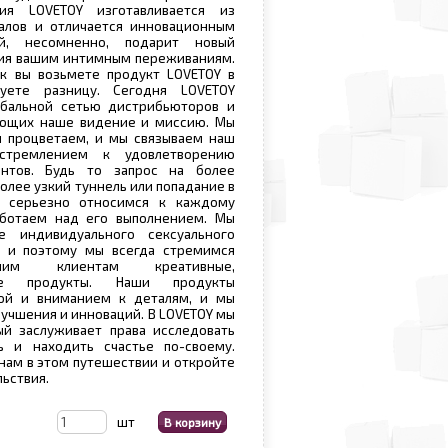
ция LOVETOY изготавливается из
алов и отличается инновационным
ый, несомненно, подарит новый
вия вашим интимным переживаниям.
ак вы возьмете продукт LOVETOY в
вуете разницу. Сегодня LOVETOY
обальной сетью дистрибьюторов и
яющих наше видение и миссию. Мы
и процветаем, и мы связываем наш
тремлением к удовлетворению
ентов. Будь то запрос на более
олее узкий туннель или попадание в
 серьезно относимся к каждому
ботаем над его выполнением. Мы
 индивидуального сексуального
, и поэтому мы всегда стремимся
шим клиентам креативные,
ные продукты. Наши продукты
той и вниманием к деталям, и мы
лучшения и инноваций. В LOVETOY мы
ый заслуживает права исследовать
ь и находить счастье по-своему.
нам в этом путешествии и откройте
льствия.
шт