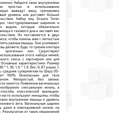
силикон; Найдите свою внутреннюю
ю простых в использовании
торые выведут вашу тренировку
овый уровень или доставят больше
ольствия. Набор яиц Oceans Toner
адко текстурированным шариком и
м видом, которые обязательно
лища и тазового дна и заставят вас
ольствия. Он поставляется в двух
весе, чтобы помочь вам с легкостью
блять разные мышцы. Они усиливают
вы делаете, будь то трение клитора
е эрогенных зон. Существуют
использования этого набора мячей,
чного секса, с партнером или для
 Основные характеристики: Размер
 * 1, 36, 1, 6 * 1, 6. Вес: 0, 87 унции, 1,
ь: средняя супермягкая по Шору 00-
алит 100% безопасным для тела
оном. Непористый, без запаха.
егко моются. Появление вагинальных
нообразило сексуальную жизнь, а
способы классической прелюдии.
 часто используют женщины, чтобы
 свои внутренние мышцы и удивить
олового акта. Вагинальные шарики
ь даже в повседневной жизни, на
е. Результатом от таких упражнений