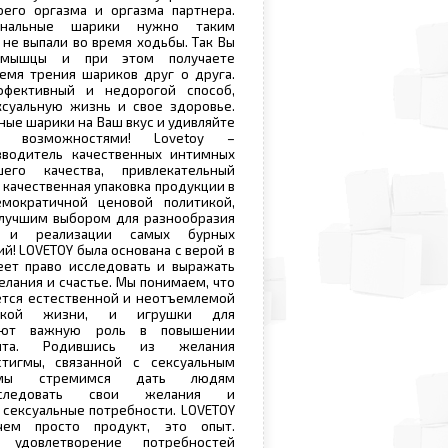
оего оргазма и оргазма партнера.
гинальные шарики нужно таким
 не выпали во время ходьбы. Так Вы
 мышцы и при этом получаете
емя трения шариков друг о друга.
ффективный и недорогой способ,
ксуальную жизнь и свое здоровье.
ные шарики на Ваш вкус и удивляйте
и возможностями! Lovetoy –
зводитель качественных интимных
его качества, привлекательный
 качественная упаковка продукции в
емократичной ценовой политикой,
 лучшим выбором для разнообразия
 и реализации самых бурных
й! LOVETOY была основана с верой в
еет право исследовать и выражать
елания и счастье. Мы понимаем, что
ется естественной и неотъемлемой
еской жизни, и игрушки для
рают важную роль в повышении
пыта. Родившись из желания
стигмы, связанной с сексуальным
, мы стремимся дать людям
сследовать свои желания и
 сексуальные потребности. LOVETOY
ем просто продукт, это опыт.
 удовлетворение потребностей