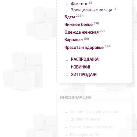
85
Фистинг
→
131
Эрекционные кольца
→
2284
Бдсм
576
Нижнее белье
491
Одежда женская
100
Карнавал
584
Красота и здоровье
РАСПРОДАЖА!
→
НОВИНКИ!
→
ХИТ ПРОДАЖ!
→
ИНФОРМАЦИЯ
Условия сотрудничества
→
Добавить заказ
→
Статистика переходов
→
Инструкции API
→