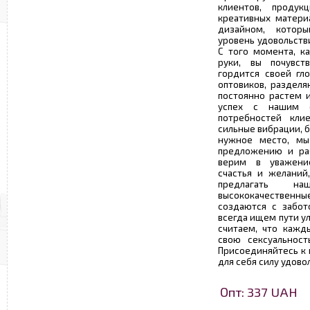
клиентов, продук
креативных матери
дизайном, котор
уровень удовольст
С того момента, к
руки, вы почувст
гордится своей гл
оптовиков, раздел
постоянно растем 
успех с нашим с
потребностей кли
сильные вибрации, б
нужное место, мы
предложению и ра
верим в уважение
счастья и желаний
предлагать на
высококачествен
создаются с забо
всегда ищем пути у
считаем, что кажд
свою сексуальност
Присоединяйтесь к 
для себя силу удово
Опт: 337 UAH