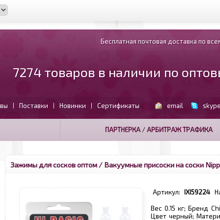
Бесплатная почтовая доставка по всем
7274 товаров в наличии по опто
вы
Поставки
Новинки
Сертификаты
email
skyp
|
|
|
ПАРТНЕРКА
/
АРБИТРАЖ ТРАФИКА
Зажимы для сосков оптом
/ Вакуумные присоски на соски Nippl
Артикул:
IXI59224
Н
Вес 0.15 кг; Бренд C
Цвет черный; Матери