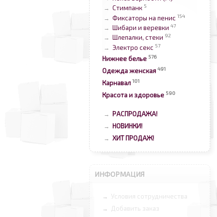
5
Стимпанк
→
154
Фиксаторы на пенис
→
47
Шибари и веревки
→
92
Шлепалки, стеки
→
57
Электро секс
→
576
Нижнее белье
491
Одежда женская
101
Карнавал
590
Красота и здоровье
РАСПРОДАЖА!
→
НОВИНКИ!
→
ХИТ ПРОДАЖ!
→
ИНФОРМАЦИЯ
Условия сотрудничества
→
Добавить заказ
→