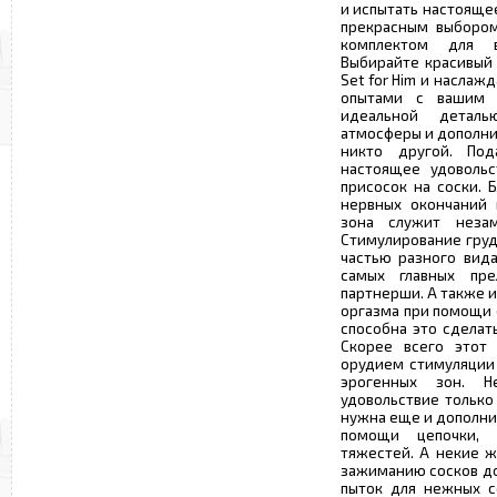
и испытать настояще
прекрасным выбором
комплектом для в
Выбирайте красивый 
Set for Him и насла
опытами с вашим 
идеальной детал
атмосферы и дополни
никто другой. По
настоящее удоволь
присосок на соски.
нервных окончаний 
зона служит неза
Стимулирование груд
частью разного вида
самых главных пр
партнерши. А также 
оргазма при помощи 
способна это сделат
Скорее всего этот 
орудием стимуляции 
эрогенных зон. Н
удовольствие только
нужна еще и дополнит
помощи цепочки, 
тяжестей. А некие 
зажиманию сосков д
пыток для нежных с