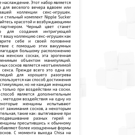
е наслаждение. Этот набор является
 для веселого вечера вдвоем или
ашей коллекции секс-игрушек.
и стильный комплект Nipple Sucker
ждайтесь красотой и возбуждающими
партнером. Черный цвет станет
ью для создания интригующей
т вашу коллекцию секс-игрушек как
дарите себе и своей половинке
ствие с помощью этих вакуумных
 Благодаря большому расположению
на женских сосках, эта эрогенная
менимым объектом манипуляций.
ных сосков является неотъемлимой
 секса. Прежде всего это одна из
елюдий для хорошего разогрева
используется как способ достижения
стимуляции, но не каждая женщина
ь только при воздействии на соски.
способ является дополнительным
, методом воздействия на одну из
екоторые женщины испытывают
 от зажимания сосков, а некоторым
ельная, такие как : вытягивание при
подвешивание разных гирей и
женщины пресытившись к обычному
обавляют более изощренные формы
осков. С момента выхода Chisa на