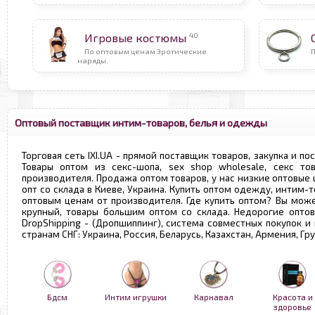
40
Игровые костюмы
По оптовым ценам Эротические
наряды.
Оптовый поставщик интим-товаров, белья и одежды
Торговая сеть IXI.UA - прямой поставщик товаров, закупка и по
Товары оптом из секс-шопа, sex shop wholesale, секс т
производителя. Продажа оптом товаров, у нас низкие оптовые
опт со склада в Киеве, Украина. Купить оптом одежду, интим-т
оптовым ценам от производителя. Где купить оптом? Вы може
крупный, товары большим оптом со склада. Недорогие опто
DropShipping - (Дропшиппинг), система совместных покупок и
странам СНГ: Украина, Россия, Беларусь, Казахстан, Армения, Г
Бдсм
Интим игрушки
Карнавал
Красота и
здоровье