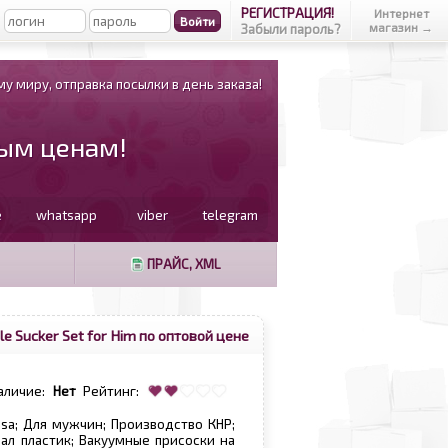
РЕГИСТРАЦИЯ!
Интернет
магазин →
Забыли пароль?
у миру, отправка посылки в день заказа!
вым ценам!
e
whatsapp
viber
telegram
ПРАЙС, XML
e Sucker Set for Him по оптовой цене
аличие:
Нет
Рейтинг:
hisa; Для мужчин; Производство КНР;
ал пластик; Вакуумные присоски на