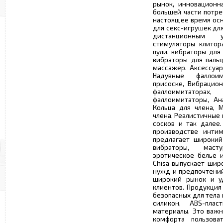
рынок, инновационн
большей части потре
настоящее время осн
для секс-игрушек для
дистанционным у
стимуляторы клитор
пули, вибраторы для
вибраторы для паль
массажер. Аксессуар
Надувные фаллои
присоске, Вибрацио
фаллоимитаторах
фаллоимитаторы, Ан
Кольца для члена, 
члена, Реалистичные
сосков и так далее.
производстве интим
предлагает широкий
вибраторы, маст
эротическое белье и
Chisa выпускает шир
нужд и предпочтений
широкий рынок и уд
клиентов. Продукция
безопасных для тела
силикон, ABS-пла
материалы. Это важн
комфорта пользова