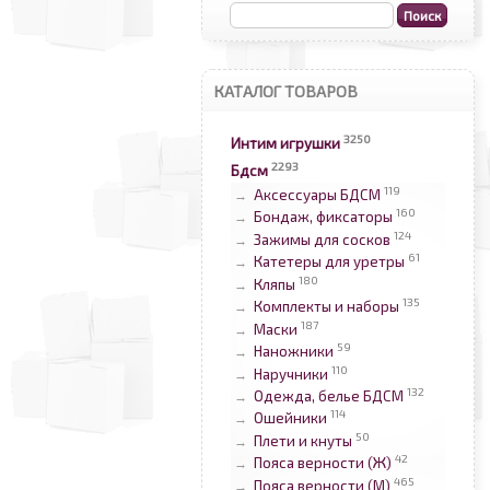
КАТАЛОГ ТОВАРОВ
3250
Интим игрушки
2293
Бдсм
119
Аксессуары БДСМ
→
160
Бондаж, фиксаторы
→
124
Зажимы для сосков
→
61
Катетеры для уретры
→
180
Кляпы
→
135
Комплекты и наборы
→
187
Маски
→
59
Наножники
→
110
Наручники
→
132
Одежда, белье БДСМ
→
114
Ошейники
→
50
Плети и кнуты
→
42
Пояса верности (Ж)
→
465
Пояса верности (М)
→