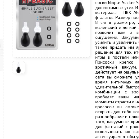
соски Nipple Sucker S
для интимных утех. 
материала - ПВХ АБ
фталатов. Размер прод
8 см в диаметре, а
маленький и легкий 
позволит вам и в
ощущений. Вакуумн
усилить и увеличить 
также придать им я
решение для тех, кт
игры в постели или
Присоски крепко 
эротичный вакуум
действует на ощупь 
сета вы сможете у
время интимных ла
удивительной быстр
комбинации с эро
пробудят ваши чу
моменты страсти и н
присосок вы смож
открыть для себя но
разнообразие и нови
того, вакуумные при
для фантазий с рол
использовать их к
аксессуарам, чтобы 