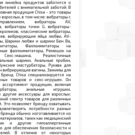
ая линейка продуктов заботится о
бителей с внимательной заботой. В
овная продукция Chisa - это товары
 взрослых, в том числе: вибраторы с
правлением, вибраторы AV,
а, вибраторы точки G, вибраторы-
 кроликов, классические вибраторы,
цев, вибрирующие яйца любви, AV-
ы, Шарики любви и шарики Бен Ва,
митаторы, Фаллоимитаторы на
нные фаллоимитаторы, Ремешок на
, Секс-машина, Реалистичные
альные шарики, Анальные пробки,
Мужские мастурбаторы, Рукава для
 и вибрирующие вагины, Зажимы для
 Бренд Chisa специализируется на
ных товаров и секс-игрушек. Он
 ассортимент продукции, включая
урбаторы, анальные игрушки,
 другие аксессуары для взрослых.
окий спектр товаров для различных
. Это позволяет бренду охватывать
овлетворять потребности разных
 бренда обычно изготавливается из
 материалов, таких как медицинский
стик и другие гипоаллергенные
о для обеспечения безопасности и
телей. В отличие от некоторых