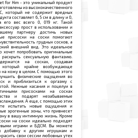
et for Him - это уникальный продукт
Изготовлены из высококачественного
С, который не содержит вредных
укта составляет 6, 5 см в длину и 0,
 его вес всего 0, 019 кг. Такой
аксессуар прост в использовании и
ашему партнеру достичь новых
ые присоски на соски помогают
чувствительность грудных сосков, а
ркий внешний вид. Это идеальное
о хочет попробовать оригинальные
 раскрыть сексуальную фантазию.
держатся на сосках, создавая
, который крайне возбуждающе
и на кожу в целом. С помощью этого
лучшить физические ощущения во
ск и приблизиться к оргазму с
отой. Нежные касания и поцелуи в
тичными присосками на сосках
вства и подарят незабываемые
аслаждения. А еще, с помощью этих
ете испытать новые ощущения и
вые эрогенные зоны, что привнесет
зну в вашу интимную жизнь. Кроме
соски на соски идеально подходят
евыми играми и БДСМ. Вы можете
ак добавку к другим игрушкам и
украсить свои сессии любовных утех