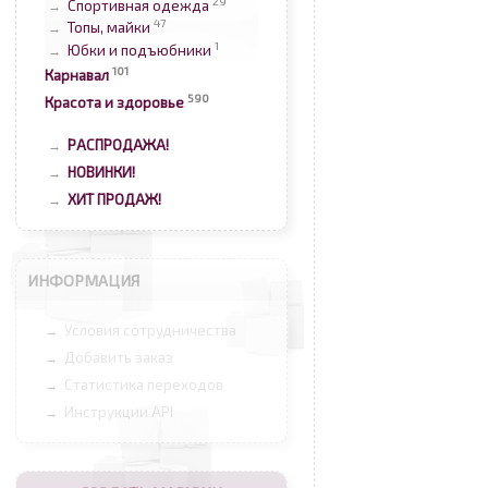
29
Спортивная одежда
→
47
Топы, майки
→
1
Юбки и подъюбники
→
101
Карнавал
590
Красота и здоровье
РАСПРОДАЖА!
→
НОВИНКИ!
→
ХИТ ПРОДАЖ!
→
ИНФОРМАЦИЯ
Условия сотрудничества
→
Добавить заказ
→
Статистика переходов
→
Инструкции API
→