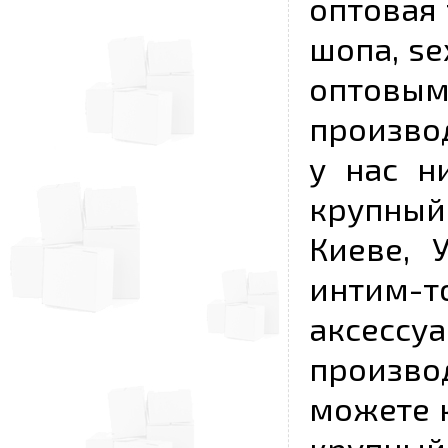
оптовая 
шопа, se
опто
произво
у нас н
крупный
Киеве, 
интим-
аксесс
произво
можете к