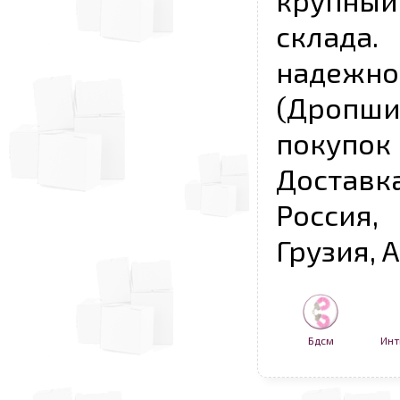
крупны
склада
надежно
(Дропш
покупо
Достав
Россия,
Грузия, 
Бдсм
Инт