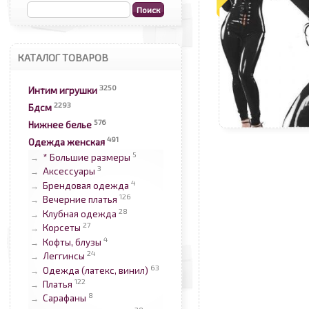
КАТАЛОГ ТОВАРОВ
3250
Интим игрушки
2293
Бдсм
576
Нижнее белье
491
Одежда женская
5
* Большие размеры
→
3
Аксессуары
→
4
Брендовая одежда
→
126
Вечерние платья
→
28
Клубная одежда
→
27
Корсеты
→
4
Кофты, блузы
→
24
Леггинсы
→
63
Одежда (латекс, винил)
→
122
Платья
→
8
Сарафаны
→