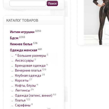
КАТАЛОГ ТОВАРОВ
3250
Интим игрушки
2293
Бдсм
576
Нижнее белье
491
Одежда женская
5
* Большие размеры
→
3
Аксессуары
→
4
Брендовая одежда
→
126
Вечерние платья
→
28
Клубная одежда
→
27
Корсеты
→
4
Кофты, блузы
→
24
Леггинсы
→
63
Одежда (латекс, винил)
→
122
Платья
→
8
Сарафаны
→