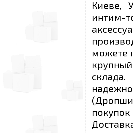
Киеве, 
интим-
аксесс
произво
можете к
крупны
склада
надежно
(Дропш
покупо
Достав