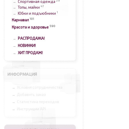
29
Спортивная одежда
→
47
Топы, майки
→
1
Юбки и подъюбники
→
101
Карнавал
590
Красота и здоровье
РАСПРОДАЖА!
→
НОВИНКИ!
→
ХИТ ПРОДАЖ!
→
ИНФОРМАЦИЯ
Условия сотрудничества
→
Добавить заказ
→
Статистика переходов
→
Инструкции API
→